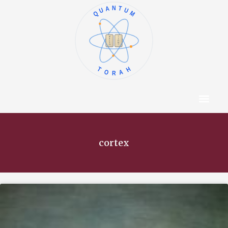
QUANTUM
א
ו
ב
ז
ג
ח
ד
ט
ה
י
TORAH
Content Hub
About The Autho
cortex