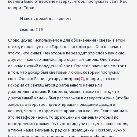
ковчега было отверстие наверху, чтобы пропускать свет. Как
говорит Тора:
И свет сделай для ковчега.
Бытие 6:16
Слово
цохар
, используемое для обозначения «света» в этом
стихе, используется в Торе только один раз. Оно означает
что-то, что сияет. Некоторые переводят это слово как окно,
другие — как светящийся драгоценный камень. Оно также
означает яркий полуденный свет. Простое значение состоит
в том, что
цохар
был световым люком, который пропускал
свет. Однако Раши, цитируя мидраш
[7]
, говорит, что свет
исходил от светящегося драгоценного камня или
драгоценного камня. Возможно, можно также сказать, что
драгоценный камень был расположен в отверстии окна (чтобы
закрыть отверстие, предотвращая попадание дождя в
ковчег), через которое свет проникал в ковчег. Если понимать
это метафорически, то драгоценный камень (который по
определению должен быть редким) учит нас, что наше время,
а также наше внимание, редки и драгоценны. Поэтому нужно
быть предельно осторожным с тем, какую информацию