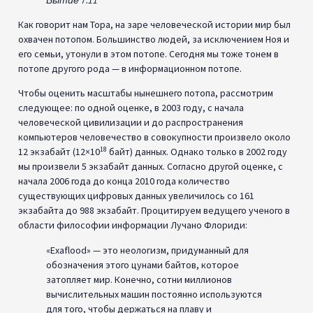
Как говорит нам Тора, на заре человеческой истории мир был
охвачен потопом. Большинство людей, за исключением Ноя и
его семьи, утонули в этом потопе. Сегодня мы тоже тонем в
потопе другого рода — в информационном потопе.
Чтобы оценить масштабы нынешнего потопа, рассмотрим
следующее: по одной оценке, в 2003 году, с начала
человеческой цивилизации и до распространения
компьютеров человечество в совокупности произвело около
18
12 экзабайт (12×10
байт) данных. Однако только в 2002 году
мы произвели 5 экзабайт данных. Согласно другой оценке, с
начала 2006 года до конца 2010 года количество
существующих цифровых данных увеличилось со 161
экзабайта до 988 экзабайт. Процитируем ведущего ученого в
области философии информации Лучано Флориди:
«Exaflood» — это неологизм, придуманный для
обозначения этого цунами байтов, которое
затопляет мир. Конечно, сотни миллионов
вычислительных машин постоянно используются
для того, чтобы держаться на плаву и