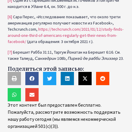
[5]
Один из старейших письменных источников этой притчи
находится в
Удане
6.4, ок. 500 г. до н.э.
[6]
Сара Перес, «Исследование показывает, что около трети
американцев регулярно получают новости из Facebook»,
Techcrunch.com,
https://techcrunch.com/2021/01/12/study-finds-
around-one-third-of-americans-regularly-get-their-news-from-
facebook/
(дата обращения: 3 октября 2021 г.).
[7]
Берешит Рабба 31:11, Таргум Йонатан на Берешит 6:16. См.
также Талмуд,
Санхедрин
108b,
Пиркей де рабби Элиэзер
23.
Поделиться этой записью:
Этот контент был предоставлен бесплатно.
Пожалуйста, рассмотрите возможность поддержать
нашу работу сегодня (мы являемся некоммерческой
организацией 501(c)(3)).