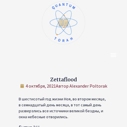
QUANTUM
ו
א
ז
ב
ח
ג
ט
ד
י
ה
TORAH
Центр Конт
Об Авторе
Zettaflood
4 октября, 2021
Автор
Alexander Poltorak
В шестисотый год жизни Ноя, во втором месяце,
в семнадцатый день месяца, в тот самый день
разверзлись все источники великой бездны, и
окна небесные отворились.
Бытие 7:11