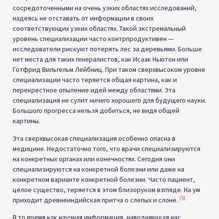
сосредоточенными на очень узких областях исследований,
надеясь не отставать от информации в своих
соответствующих узких областях. Такой экстремальный
уровень специализации часто контрпродуктивен —
исследователи рискуют потерять лес за деревьями. Больше
нет места для таких генералистов, как Исаак Ньютон или
Готфрид Вильгельм Лейбниц. При таком сверхвысоком уровне
специализации часто теряется общая картина, как и
перекрестное опыление идей между областями. Эта
специализация не сулит ничего хорошего для будущего науки.
Большого прогресса нельзя добиться, не видя общей
картины.
Эта сверхвысокая специализация особенно опасна в
медицине. Недостаточно того, что врачи специализируются
на конкретных органах или конечностях. Сегодня они
специализируются на конкретной болезни или даже на
конкретном варианте конкретной болезни. Часто пациент,
целое существо, теряется в этом близоруком взгляде. На ум
[5]
приходит древнеиндийская притча о слепых и слоне.
В то время как научная информация, наводняющая нас