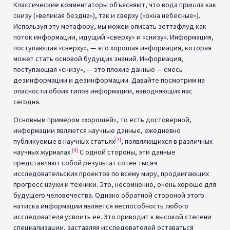
Классические комментаторы объясняют, что вода пришла как
снизу («великая бездна»), так и сверху («окна небесные»).
Используя эту метафору, мы можем описать зеттафлуд как
поток информации, идущий «сверху» и «снизу». Информация,
поступающая «сверху», — это хорошая информация, которая
может стать основой будущих знаний. Информация,
поступающая «снизу», — это плохие данные — смесь
дезинформации и дезинформации. Давайте посмотрим на
опасности обоих типов информации, наводняющих нас
сегодня.
Основным примером «хорошей», то есть достоверной,
информации являются научные данные, ежедневно
[3]
публикуемые в научных статьях
, появляющихся в различных
[4]
научных журналах.
С одной стороны, эти данные
представляют собой результат сотен тысяч
исследовательских проектов по всему миру, продвигающих
прогресс науки и техники. Это, несомненно, очень хорошо для
будущего человечества. Однако обратной стороной этого
натиска информации является неспособность любого
исследователя усвоить ее. Это приводит к высокой степени
специализации, заставляя исследователей оставаться