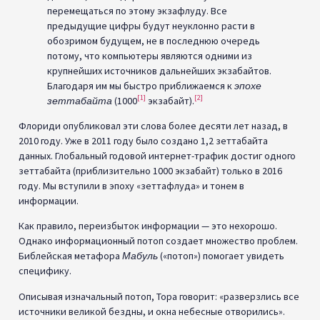
перемещаться по этому экзафлуду. Все
предыдущие цифры будут неуклонно расти в
обозримом будущем, не в последнюю очередь
потому, что компьютеры являются одними из
крупнейших источников дальнейших экзабайтов.
Благодаря им мы быстро приближаемся к
эпохе
[1]
[2]
зеттабайта
(1000
экзабайт).
Флориди опубликовал эти слова более десяти лет назад, в
2010 году. Уже в 2011 году было создано 1,2 зеттабайта
данных. Глобальный годовой интернет-трафик достиг одного
зеттабайта (приблизительно 1000 экзабайт) только в 2016
году. Мы вступили в эпоху «зеттафлуда» и тонем в
информации.
Как правило, переизбыток информации — это нехорошо.
Однако информационный потоп создает множество проблем.
Библейская метафора
Мабуль
(«потоп») помогает увидеть
специфику.
Описывая изначальный потоп, Тора говорит: «разверзлись все
источники великой бездны, и окна небесные отворились».