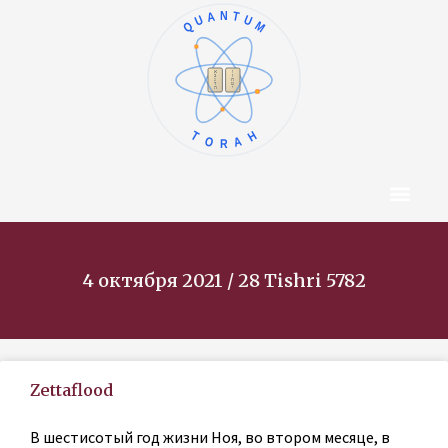
QUANTUM
ו
א
ז
ב
ח
ג
ט
ד
י
ה
TORAH
Центр Конт
Об Авторе
4 октября 2021 / 28 Tishri 5782
Zettaflood
В шестисотый год жизни Ноя, во втором месяце, в