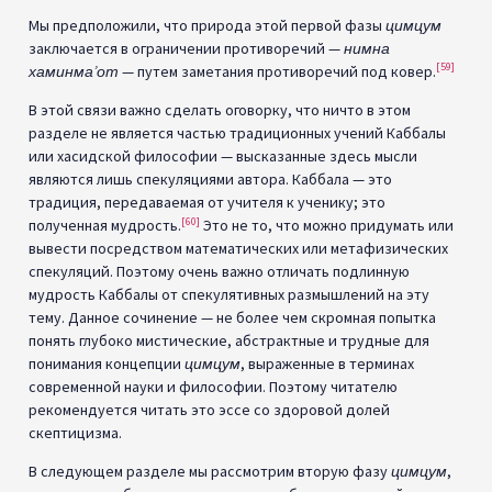
Мы предположили, что природа этой первой фазы
цимцум
заключается в ограничении противоречий —
нимна
[59]
хаминма’от
— путем заметания противоречий под ковер.
В этой связи важно сделать оговорку, что ничто в этом
разделе не является частью традиционных учений Каббалы
или хасидской философии — высказанные здесь мысли
являются лишь спекуляциями автора. Каббала — это
традиция, передаваемая от учителя к ученику; это
[60]
полученная мудрость.
Это не то, что можно придумать или
вывести посредством математических или метафизических
спекуляций. Поэтому очень важно отличать подлинную
мудрость Каббалы от спекулятивных размышлений на эту
тему. Данное сочинение — не более чем скромная попытка
понять глубоко мистические, абстрактные и трудные для
понимания концепции
цимцум
, выраженные в терминах
современной науки и философии. Поэтому читателю
рекомендуется читать это эссе со здоровой долей
скептицизма.
В следующем разделе мы рассмотрим вторую фазу
цимцум
,