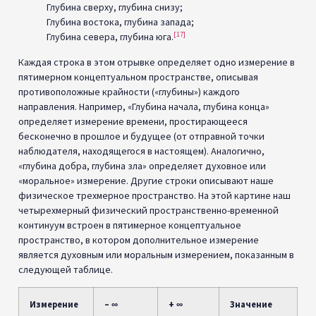
Глубина сверху, глубина снизу;
Глубина востока, глубина запада;
[17]
Глубина севера, глубина юга.
Каждая строка в этом отрывке определяет одно измерение в
пятимерном концептуальном пространстве, описывая
противоположные крайности («глубины») каждого
направления. Например, «Глубина начала, глубина конца»
определяет измерение времени, простирающееся
бесконечно в прошлое и будущее (от отправной точки
наблюдателя, находящегося в настоящем). Аналогично,
«глубина добра, глубина зла» определяет духовное или
«моральное» измерение. Другие строки описывают наше
физическое трехмерное пространство. На этой картине наш
четырехмерный физический пространственно-временной
континуум встроен в пятимерное концептуальное
пространство, в котором дополнительное измерение
является духовным или моральным измерением, показанным в
следующей таблице.
Измерение
– ∞
+ ∞
Значение