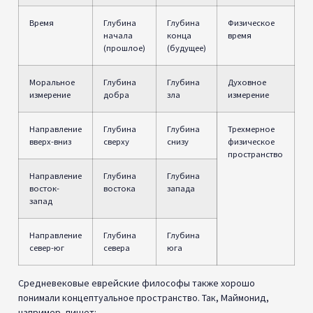
Время
Глубина
Глубина
Физическое
начала
конца
время
(прошлое)
(будущее)
Моральное
Глубина
Глубина
Духовное
измерение
добра
зла
измерение
Направление
Глубина
Глубина
Трехмерное
вверх-вниз
сверху
снизу
физическое
пространство
Направление
Глубина
Глубина
восток-
востока
запада
запад
Направление
Глубина
Глубина
север-юг
севера
юга
Средневековые еврейские философы также хорошо
понимали концептуальное пространство. Так, Маймонид,
например, пишет: