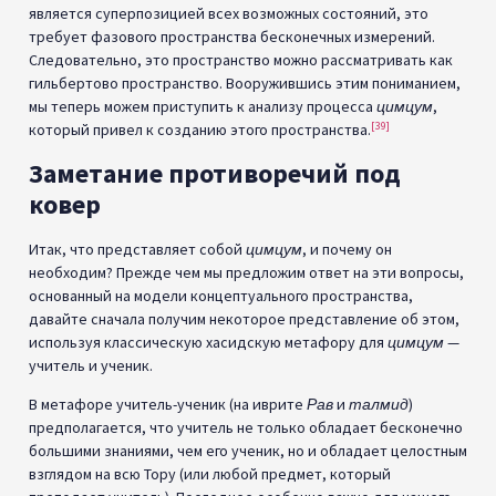
является суперпозицией всех возможных состояний, это
требует фазового пространства бесконечных измерений.
Следовательно, это пространство можно рассматривать как
гильбертово пространство. Вооружившись этим пониманием,
мы теперь можем приступить к анализу процесса
цимцум
,
[39]
который привел к созданию этого пространства.
Заметание противоречий под
ковер
Итак, что представляет собой
цимцум
, и почему он
необходим? Прежде чем мы предложим ответ на эти вопросы,
основанный на модели концептуального пространства,
давайте сначала получим некоторое представление об этом,
используя классическую хасидскую метафору для
цимцум
—
учитель и ученик.
В метафоре учитель-ученик (на иврите
Рав
и
талмид
)
предполагается, что учитель не только обладает бесконечно
большими знаниями, чем его ученик, но и обладает целостным
взглядом на всю Тору (или любой предмет, который