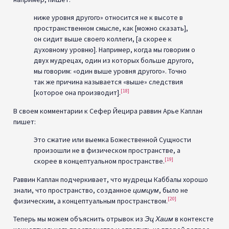
ниже уровня другого» относится не к высоте в
пространственном смысле, как [можно сказать],
он сидит выше своего коллеги, [а скорее к
духовному уровню]. Например, когда мы говорим о
двух мудрецах, один из которых больше другого,
мы говорим: «один выше уровня другого». Точно
так же причина называется «выше» следствия
[18]
[которое она производит].
В своем комментарии к Сефер Йецира раввин Арье Каплан
пишет:
Это сжатие или выемка Божественной Сущности
произошли не в физическом пространстве, а
[19]
скорее в концептуальном пространстве.
Раввин Каплан подчеркивает, что мудрецы Каббалы хорошо
знали, что пространство, созданное
цимцум
, было не
[20]
физическим, а концептуальным пространством.
Теперь мы можем объяснить отрывок из
Эц Хаим
в контексте