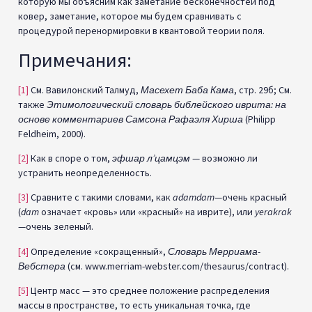
которую мы объясним как заметание бесконечностей под
ковер, заметание, которое мы будем сравнивать с
процедурой перенормировки в квантовой теории поля.
Примечания:
[1]
См. Вавилонский Талмуд,
Масехет Баба Кама
, стр. 29б; См.
также
Этимологический словарь библейского иврита: на
основе комментариев Самсона Рафаэля Хирша
(Philipp
Feldheim, 2000).
[2]
Как в споре о том,
эфшар л’цамцэм
— возможно ли
устранить неопределенность.
[3]
Сравните с такими словами, как
adamdam
—очень красный
(
dam
означает «кровь» или «красный» на иврите), или
yerakrak
—очень зеленый.
[4]
Определение «сокращенный»,
Словарь Мерриама-
Вебстера
(см. www.merriam-webster.com/thesaurus/contract).
[5]
Центр масс — это среднее положение распределения
массы в пространстве, то есть уникальная точка, где