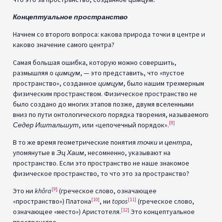
Концептуальное пространство
Начнем со второго вопроса: какова природа точки в центре и
каково значение самого центра?
Самая большая ошибка, которую можно совершить,
размышляя о
цимцум
, — это представить, что «пустое
пространство», созданное
цимцум
, было нашим трехмерным
физическим пространством. Физическое пространство не
было создано до многих этапов позже, двумя вселенными
вниз по пути онтологического порядка творения, называемого
[8]
Седер Иштальшут
, или «цепочечный порядок».
В то же время геометрические понятия
точки
и
центра
,
упомянутые в
Эц Хаим
, несомненно, указывают на
пространство. Если это пространство не наше знакомое
физическое пространство, то что это за пространство?
[9]
Это ни
khôra
(греческое слово, означающее
[10]
[11]
«пространство») Платона
, ни
topos
(греческое слово,
[12]
означающее «место») Аристотеля.
Это концептуальное