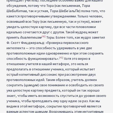
преподает учитель). Последнее особенно важно для нашего
обсуждения, потому что Тора (как письменная,
Тора
ШеБиКхтав
, так и устная,
Тора ШеБе’альПе
) полна того, что
кажется противоречивыми утверждениями. Только человек,
освоивший всю Тору (как письменную, так и устную), может
увидеть целостную картину, где все части головоломки
идеально сочетаются друг с другом. Такой мудрец может
[40]
принять
диалетеизм
Торы. Более того, как мудро заметил
Ф. Скотт Фицджеральд: «Проверка первоклассного
интеллекта — это способность удерживать в уме две
противоположные идеи одновременно и при этом сохранять
[41]
способность функционировать».
Хотя это верно в
отношении учителя в нашей метафоре, это нельзя
предполагать в отношении ученика, который испытает
острый когнитивный диссонанс при рассмотрении двух
противоположных идей. Таким образом, учитель должен
сократить (
цимцум
) свое понимание и освободить из своего
ума целостную картину предмета, который он так хорошо
знает, чтобы иметь возможность спуститься до уровня своего
ученика, чтобы преподавать ему одну идею за раз. Как мы
видим в этой метафоре, сокрытие противоречий является
важным аспектом
цимцум
. Вооружившись этим интуитивным