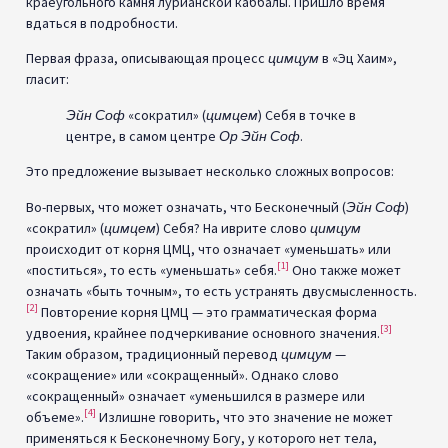
краеугольного камня лурианской каббалы. Пришло время
вдаться в подробности.
Первая фраза, описывающая процесс
цимцум
в «Эц Хаим»,
гласит:
Эйн Соф
«сократил» (
цимцем
) Себя в точке в
центре, в самом центре
Ор Эйн Соф
.
Это предложение вызывает несколько сложных вопросов:
Во-первых, что может означать, что Бесконечный (
Эйн Соф
)
«сократил» (
цимцем
) Себя? На иврите слово
цимцум
происходит от корня ЦМЦ, что означает «уменьшать» или
[1]
«поститься», то есть «уменьшать» себя.
Оно также может
означать «быть точным», то есть устранять двусмысленность.
[2]
Повторение корня ЦМЦ — это грамматическая форма
[3]
удвоения, крайнее подчеркивание основного значения.
Таким образом, традиционный перевод
цимцум
—
«сокращение» или «сокращенный». Однако слово
«сокращенный» означает «уменьшился в размере или
[4]
объеме».
Излишне говорить, что это значение не может
применяться к Бесконечному Богу, у которого нет тела,