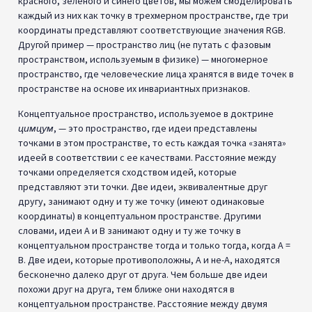
красного, зеленого и синего цветов, мы можем смоделировать
каждый из них как точку в трехмерном пространстве, где три
координаты представляют соответствующие значения RGB.
Другой пример — пространство лиц (не путать с фазовым
пространством, используемым в физике) — многомерное
пространство, где человеческие лица хранятся в виде точек в
пространстве на основе их инвариантных признаков.
Концептуальное пространство, используемое в доктрине
цимцум
, — это пространство, где идеи представлены
точками в этом пространстве, то есть каждая точка «занята»
идеей в соответствии с ее качествами. Расстояние между
точками определяется сходством идей, которые
представляют эти точки. Две идеи, эквивалентные друг
другу, занимают одну и ту же точку (имеют одинаковые
координаты) в концептуальном пространстве. Другими
словами, идеи A и B занимают одну и ту же точку в
концептуальном пространстве тогда и только тогда, когда A =
B. Две идеи, которые противоположны, A и не-A, находятся
бесконечно далеко друг от друга. Чем больше две идеи
похожи друг на друга, тем ближе они находятся в
концептуальном пространстве. Расстояние между двумя