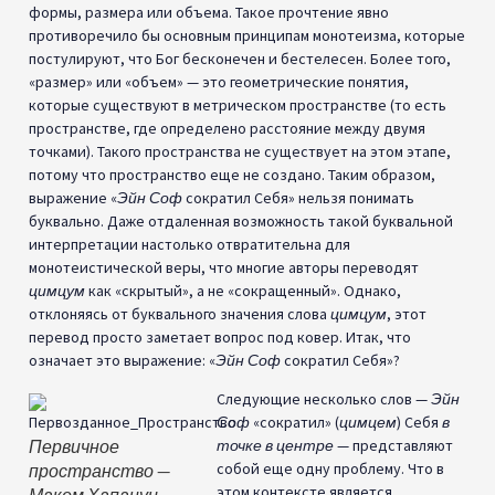
формы, размера или объема. Такое прочтение явно
противоречило бы основным принципам монотеизма, которые
постулируют, что Бог бесконечен и бестелесен. Более того,
«размер» или «объем» — это геометрические понятия,
которые существуют в метрическом пространстве (то есть
пространстве, где определено расстояние между двумя
точками). Такого пространства не существует на этом этапе,
потому что пространство еще не создано. Таким образом,
выражение «
Эйн Соф
сократил Себя» нельзя понимать
буквально. Даже отдаленная возможность такой буквальной
интерпретации настолько отвратительна для
монотеистической веры, что многие авторы переводят
цимцум
как «скрытый», а не «сокращенный». Однако,
отклоняясь от буквального значения слова
цимцум
, этот
перевод просто заметает вопрос под ковер. Итак, что
означает это выражение: «
Эйн Соф
сократил Себя»?
Следующие несколько слов —
Эйн
Соф
«сократил» (
цимцем
) Себя
в
Первичное
точке в центре
— представляют
собой еще одну проблему. Что в
пространство —
этом контексте является
Маком Хапануи