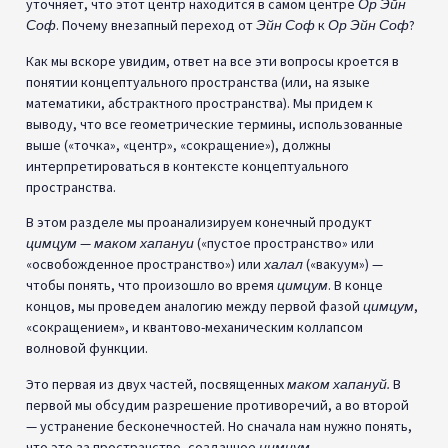
уточняет, что этот центр находится в самом центре
Ор Эйн
Соф
. Почему внезапный переход от
Эйн Соф
к
Ор Эйн Соф
?
Как мы вскоре увидим, ответ на все эти вопросы кроется в
понятии концептуального пространства (или, на языке
математики, абстрактного пространства). Мы придем к
выводу, что все геометрические термины, использованные
выше («точка», «центр», «сокращение»), должны
интерпретироваться в контексте концептуального
пространства.
В этом разделе мы проанализируем конечный продукт
цимцум
—
маком хапануи
(«пустое пространство» или
«освобожденное пространство») или
халал
(«вакуум») —
чтобы понять, что произошло во время
цимцум
. В конце
концов, мы проведем аналогию между первой фазой
цимцум
,
«сокращением», и квантово-механическим коллапсом
волновой функции.
Это первая из двух частей, посвященных
маком хапануй.
В
первой мы обсудим разрешение противоречий, а во второй
— устранение бесконечностей. Но сначала нам нужно понять,
что это за пространство, созданное
цимцум
.