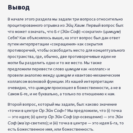
Вывод
В начале этого раздела мы задали три вопроса относительно
процитированного отрывка из
Эйц Хаим
. Первый вопрос был:
что может означать, что Б‑г (
Эйн Соф
) «сократил» (
цимцум
)
Себя? Как объяснялось выше, на этот вопрос был дан ответ
путем интерпретации «сокращения» как сокрытия
противоречий, чтобы освободить место для концептуального
пространства, где, обычно, две противоречивые идеи не
могли бы разделить одно и то же место. Мы также
предложили перевести слово
цимцум
как «коллапс» и
провели аналогию между
цимцум
и квантово-механическим
коллапсом волновой функции. Из нашей интерпретации
очевидно, что
цимцум
произошел в божественности, а не в
Самом Б‑ге, и не буквально, а только по отношению к нам.
Второй вопрос, который мы задали, был: каково значение
«точки в центре
Ор Эйн Соф
»? Мы предложили, что (i) точка
— это идея; (ii) центр
Ор Эйн Соф
(
ор
-освещение) — это
Эйн
Соф
(
ма’ор
-светило); и (iii) точка в центре — это идея Б‑га, то
есть Божественное имя, или божественность.