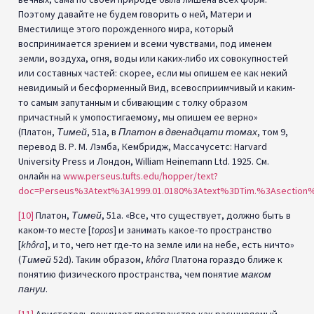
Поэтому давайте не будем говорить о ней, Матери и
Вместилище этого порожденного мира, который
воспринимается зрением и всеми чувствами, под именем
земли, воздуха, огня, воды или каких-либо их совокупностей
или составных частей: скорее, если мы опишем ее как некий
невидимый и бесформенный Вид, всевосприимчивый и каким-
то самым запутанным и сбивающим с толку образом
причастный к умопостигаемому, мы опишем ее верно»
(Платон,
Тимей
, 51a, в
Платон в двенадцати томах
, том 9,
перевод В. Р. М. Лэмба, Кембридж, Массачусетс: Harvard
University Press и Лондон, William Heinemann Ltd. 1925. См.
онлайн на
www.perseus.tufts.edu/hopper/text?
doc=Perseus%3Atext%3A1999.01.0180%3Atext%3DTim.%3Asection
[10]
Платон,
Тимей
, 51a. «Все, что существует, должно быть в
каком-то месте [
topos
] и занимать какое-то пространство
[
khôra
], и то, чего нет где-то на земле или на небе, есть ничто»
(
Тимей
52d). Таким образом,
khôra
Платона гораздо ближе к
понятию физического пространства, чем понятие
маком
пануи
.
[11]
Аристотель понимает пространство как расширяемый