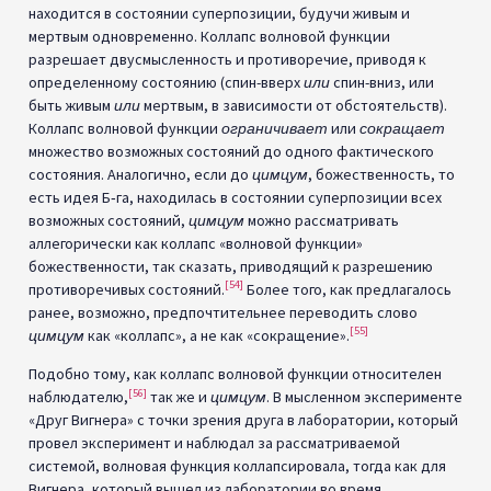
находится в состоянии суперпозиции, будучи живым и
мертвым одновременно. Коллапс волновой функции
разрешает двусмысленность и противоречие, приводя к
определенному состоянию (спин-вверх
или
спин-вниз, или
быть живым
или
мертвым, в зависимости от обстоятельств).
Коллапс волновой функции
ограничивает
или
сокращает
множество возможных состояний до одного фактического
состояния. Аналогично, если до
цимцум
, божественность, то
есть идея Б‑га, находилась в состоянии суперпозиции всех
возможных состояний,
цимцум
можно рассматривать
аллегорически как коллапс «волновой функции»
божественности, так сказать, приводящий к разрешению
[54]
противоречивых состояний.
Более того, как предлагалось
ранее, возможно, предпочтительнее переводить слово
[55]
цимцум
как «коллапс», а не как «сокращение».
Подобно тому, как коллапс волновой функции относителен
[56]
наблюдателю,
так же и
цимцум
. В мысленном эксперименте
«Друг Вигнера» с точки зрения друга в лаборатории, который
провел эксперимент и наблюдал за рассматриваемой
системой, волновая функция коллапсировала, тогда как для
Вигнера, который вышел из лаборатории во время