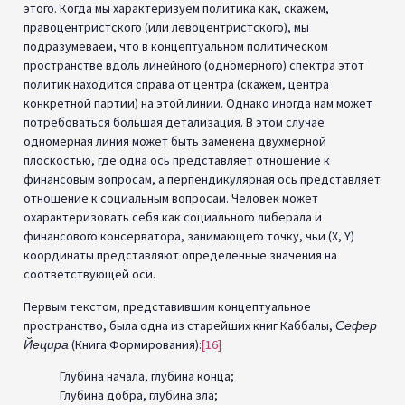
этого. Когда мы характеризуем политика как, скажем,
правоцентристского (или левоцентристского), мы
подразумеваем, что в концептуальном политическом
пространстве вдоль линейного (одномерного) спектра этот
политик находится справа от центра (скажем, центра
конкретной партии) на этой линии. Однако иногда нам может
потребоваться большая детализация. В этом случае
одномерная линия может быть заменена двухмерной
плоскостью, где одна ось представляет отношение к
финансовым вопросам, а перпендикулярная ось представляет
отношение к социальным вопросам. Человек может
охарактеризовать себя как социального либерала и
финансового консерватора, занимающего точку, чьи (X, Y)
координаты представляют определенные значения на
соответствующей оси.
Первым текстом, представившим концептуальное
пространство, была одна из старейших книг Каббалы,
Сефер
Йецира
(Книга Формирования):
[16]
Глубина начала, глубина конца;
Глубина добра, глубина зла;