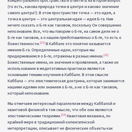
концептуального пространства и ответить на второй вопрос
(то есть, какова природа точки в центре и каково значение
самого центра?). В этом пространстве точка — это идея, а
точка в центре — это центральная идея — идея Б‑га. Нам
нечего сказать о Б‑ге как таковом, поскольку Он совершенно
непознаваем. Все, что мы говорим о Б‑ге, на самом деле не о
Б‑ге как таковом, а о нашем
представлении
о Б‑ге, то есть о
[21]
божественности.
В Каббале это понятие называется
именем Б‑га. Определенные идеи, которые мы
[22]
придерживаемся о Б‑ге, отражены в разных именах.
Божественные имена, их значения и проявления, а также их
использование в медитативных практиках являются
основными темами изучения в Каббале. В этом смысле
Каббала — это эпистемическая доктрина, которая занимается
нашими идеями или знанием о Б‑ге, а не о Б‑ге как таковом,
который непознаваем.
Мы отмечаем интересный параллелизм между Каббалой и
квантовой физикой в том смысле, что обе они являются
[23]
эпистемическими теориями.
Квантовая механика, по
крайней мере в традиционной копенгагенской
интерпретации, описывает не физические объекты как