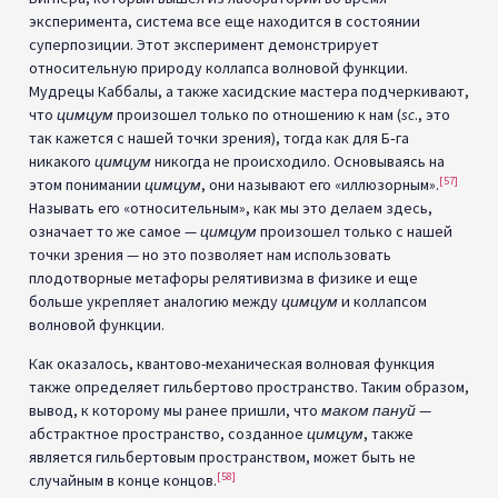
эксперимента, система все еще находится в состоянии
суперпозиции. Этот эксперимент демонстрирует
относительную природу коллапса волновой функции.
Мудрецы Каббалы, а также хасидские мастера подчеркивают,
что
цимцум
произошел только по отношению к нам (
sc
., это
так кажется с нашей точки зрения), тогда как для Б‑га
никакого
цимцум
никогда не происходило. Основываясь на
[57]
этом понимании
цимцум
, они называют его «иллюзорным».
Называть его «относительным», как мы это делаем здесь,
означает то же самое —
цимцум
произошел только с нашей
точки зрения — но это позволяет нам использовать
плодотворные метафоры релятивизма в физике и еще
больше укрепляет аналогию между
цимцум
и коллапсом
волновой функции.
Как оказалось, квантово-механическая волновая функция
также определяет гильбертово пространство. Таким образом,
вывод, к которому мы ранее пришли, что
маком пануй
—
абстрактное пространство, созданное
цимцум
, также
является гильбертовым пространством, может быть не
[58]
случайным в конце концов.