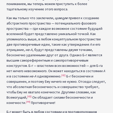
пониманием, мы теперь можем приступить к более
тщательному изучению этого вопроса.
Как мы только что заключили,
цимцум
привел к созданию
абстрактного пространства — потенциального фазового
пространства — где каждое возможное состояние будущей
вселенной будет представлено уникальной точкой. Как
упоминалось выше, в любом концептуальном пространстве
две противоречивые идеи, такие как утверждение
A
и его
отрицание,
не-A
, будут представлены двумя точками,
бесконечно удаленными друг от друга. Однако Б‑г является
высшим самореферентным и самопротиворечивым
конструктом. Б‑г — властелин всех возможностей — для Б‑га
нет ничего невозможного. Он может находиться в состоянии
A
[42]
и в состоянии
не-A
одновременно.
Б‑г бесконечен и
совершенен, и поэтому Ему ничего не нужно. Отсюда следует,
что абсолютная бесконечность и совершенство требуют,
чтобы Ему не хватало конечности. Другими словами, как
[43]
Всемогущий,
Он обладает силами бесконечности и
[44]
конечности.
Противоречие!
Б‑г может быть в любом состоянии и в противоположном