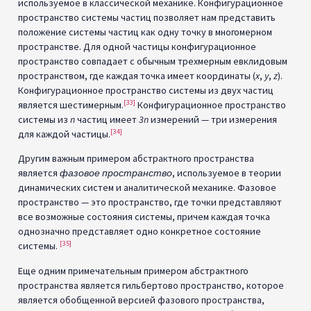
используемое в классической механике. Конфигурационное
пространство системы частиц позволяет нам представить
положение системы частиц как одну точку в многомерном
пространстве. Для одной частицы конфигурационное
пространство совпадает с обычным трехмерным евклидовым
пространством, где каждая точка имеет координаты (
x
,
y
,
z
).
Конфигурационное пространство системы из двух частиц
[33]
является шестимерным.
Конфигурационное пространство
системы из
n
частиц имеет
3n
измерений — три измерения
[34]
для каждой частицы.
Другим важным примером абстрактного пространства
является
фазовое пространство
, используемое в теории
динамических систем и аналитической механике. Фазовое
пространство — это пространство, где точки представляют
все возможные состояния системы, причем каждая точка
однозначно представляет одно конкретное состояние
[35]
системы.
Еще одним примечательным примером абстрактного
пространства является гильбертово пространство, которое
является обобщенной версией фазового пространства,