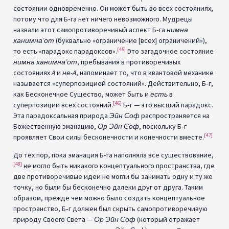
состоянии одновременно. Он может быть во всех состояниях,
потому что для Б‑га нет ничего невозможного. Мудрецы
назвали этот самопротиворечивый аспект Б‑га
нимна
ханимна’от
(буквально «ограничение [всех] ограничений»),
[45]
то есть «парадокс парадоксов».
Это загадочное состояние
нимна ханимна’от
, пребывания в противоречивых
состояниях
A
и
не-A
, напоминает то, что в квантовой механике
называется «суперпозицией состояний». Действительно, Б‑г,
как Бесконечное Существо, может быть и
есть
в
[46]
суперпозиции всех состояний.
Б‑г — это высший парадокс.
Эта парадоксальная природа
Эйн Соф
распространяется на
Божественную эманацию,
Ор Эйн Соф
, поскольку Б‑г
[47]
проявляет Свои силы бесконечности и конечности вместе.
До тех пор, пока эманация Б‑га наполняла все существование,
[48]
не могло быть никакого концептуального пространства, где
две противоречивые идеи не могли бы занимать одну и ту же
точку, но были бы бесконечно далеки друг от друга. Таким
образом, прежде чем можно было создать концептуальное
пространство, Б‑г должен был скрыть самопротиворечивую
природу Своего Света —
Ор Эйн Соф
(который отражает