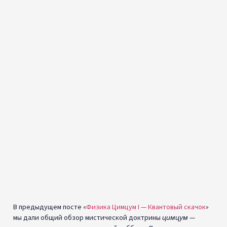
В предыдущем посте «
Физика Цимцум I — Квантовый скачок
»
мы дали общий обзор мистической доктрины
цимцум
—