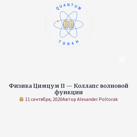
QUANTUM
ו
א
ז
ב
ח
ג
ט
ד
י
ה
TORAH
Центр Конт
Об Авторе
Физика Цимцум II — Коллапс волновой
функции
11 сентября, 2020
Автор
Alexander Poltorak