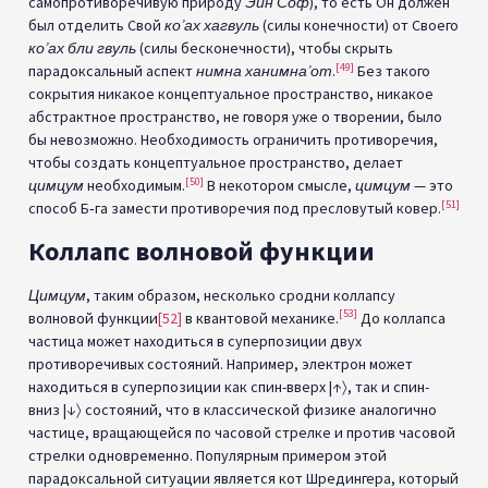
самопротиворечивую природу
Эйн Соф
), то есть Он должен
был отделить Свой
ко’ах хагвуль
(силы конечности) от Своего
ко’ах бли гвуль
(силы бесконечности), чтобы скрыть
[49]
парадоксальный аспект
нимна ханимна’от
.
Без такого
сокрытия никакое концептуальное пространство, никакое
абстрактное пространство, не говоря уже о творении, было
бы невозможно. Необходимость ограничить противоречия,
чтобы создать концептуальное пространство, делает
[50]
цимцум
необходимым.
В некотором смысле,
цимцум
— это
[51]
способ Б‑га замести противоречия под пресловутый ковер.
Коллапс волновой функции
Цимцум
, таким образом, несколько сродни коллапсу
[53]
волновой функции
[52]
в квантовой механике.
До коллапса
частица может находиться в суперпозиции двух
противоречивых состояний. Например, электрон может
находиться в суперпозиции как спин-вверх |↑〉, так и спин-
вниз |↓〉 состояний, что в классической физике аналогично
частице, вращающейся по часовой стрелке и против часовой
стрелки одновременно. Популярным примером этой
парадоксальной ситуации является кот Шредингера, который