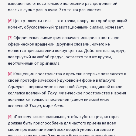
взвешенное относительное положение распределенной
массы в сумме равно нулю. Это точка равновесия.
[6]
Центр тяжести тела — это точка, вокруг которой крутящий
момент, обусловленный гравитационными силами, исчезает.
[7]
Сферическая симметрия означает инвариантность при
сферическом вращении. Другими словами, ничего не
меняется при вращении вокруг центра. Действительно, круг,
повернутый на любой градус, остается тем же кругом,
неотличимым от оригинала.
[8]
Концепции пространства и времени впервые появляются в
своей протофизической («духовной») форме в
Малхут
Ацилут
— первом мире вселенной
Тикун
, созданной после
коллапса вселенной
Тоху
. Физическое пространство и время
появляются только в последнем (самом низком) мире
вселенной
Тикун
, мире
Асия
.
[9]
«Поэтому также правильно, чтобы субстанция, которая
должна быть приспособлена для частого приема на всем
своем протяжении копий всех вещей умопостигаемых и
вечных, сама по своей природе была лишена всех форм.