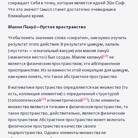
сокращает Себя в точку, которая является идеей
Эйн Соф
.
Что это значит? Смысл станет достаточно очевидным в
ближайшее время.
Маком Пануй
—Пустое пространство
Чтобы понять значение слова «сократил», нам нужно изучить
результат этого действия. В результате
цимцум
,
халаль
(«пустота» — изначальный вакуум) или
маком пануй
[29]
(«вакантное место») был создан.
Маком хапануй
не
является физическим пространством; это
абстрактное
пространство
. Из-за важности этой концепции для
цимцум
,
нам нужно понять, что такое абстрактное пространство.
В математике пространство определяется как множество (то
есть, коллекция элементов) с определенной структурой
[30]
[31]
(топологической
и геометрической
). Если элементы
множества являются точками в физическом пространстве, то
такое пространство, действительно, является физическим
пространством. Абстрактное пространство может включать
физическое пространство в качестве своего
подпространства. Однако элементы множества не