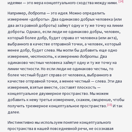
[14]
идеями — это мера концептуального сходства между ними.
Например,
доброта
— это идея. Можно определить
измерение «доброты». Два одинаково добрых человека (или
два акта равной доброты) займут одну и ту же точку на линии
доброты. Однако, если люди не одинаково добры, человек,
который более добр, будет справа от человека (или акта),
выбранного в качестве отправной точки, а человек, который
менее добр, будет слева. Мы могли бы добавить еще одно
измерение,
честность
, к измерению
доброты
. Два
одинаково честных человека займут одну и ту же точку на
линии честности. Но если люди не одинаково честны, то
более честный будет справа от человека, выбранного в
качестве отправной точки, а менее честный — слева. Эти два
измерения, взятые вместе, составят плоскость —
концептуальное двухмерное пространство. Мы можем
добавить к нему третье измерение, скажем,
смирение
, чтобы
[15]
получить трехмерное концептуальное пространство.
И так
далее.
Инстинктивно мы используем понятие концептуального
пространства в нашей повседневной речи, не осознавая