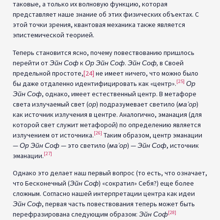
таковые, а только их волновую функцию, которая
представляет наше знание об этих физических объектах. С
этой точки зрения, квантовая механика также является
эпистемической теорией.
Теперь становится ясно, почему повествованию пришлось
перейти от
Эйн Соф
к
Ор Эйн Соф
.
Эйн Соф,
в Своей
предельной простоте,
[24]
не имеет ничего, что можно было
[25]
бы даже отдаленно идентифицировать как «центр».
Ор
Эйн Соф
, однако, имеет естественный центр. В метафоре
света излучаемый свет (
ор
) подразумевает светило (
ма’ор
)
как источник излучения в центре. Аналогично, эманация (для
которой свет служит метафорой) по определению является
[26]
излучением от источника.
Таким образом, центр эманации
—
Ор Эйн Соф
— это светило (
ма’ор
) —
Эйн Соф
, источник
[27]
эманации.
Однако это делает наш первый вопрос (то есть, что означает,
что Бесконечный (
Эйн Соф
) «сократил» Себя?) еще более
сложным. Согласно нашей интерпретации центра как идеи
Эйн Соф
, первая часть повествования теперь может быть
[28]
перефразирована следующим образом:
Эйн Соф