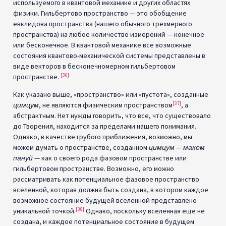
используемого в квантовой механике и других областях
физики. Гильбертово пространство — это обобщение
евклидова пространства (нашего обычного трехмерного
пространства) на любое количество измерений — конечное
или бесконечное. В квантовой механике все возможные
состояния квантово-механической системы представлены в
виде векторов в бесконечномерном гильбертовом
[36]
пространстве.
Как указано выше, «пространство» или «пустота», созданные
[37]
цимцум
, не являются физическим пространством
, а
абстрактным. Нет нужды говорить, что все, что существовало
до Творения, находится за пределами нашего понимания.
Однако, в качестве грубого приближения, возможно, мы
можем думать о пространстве, созданном
цимцум
—
маком
пануй
— как о своего рода фазовом пространстве или
гильбертовом пространстве. Возможно, его можно
рассматривать как потенциальное фазовое пространство
вселенной, которая должна быть создана, в котором каждое
возможное состояние будущей вселенной представлено
[38]
уникальной точкой.
Однако, поскольку вселенная еще не
создана, и каждое потенциальное состояние в будущем