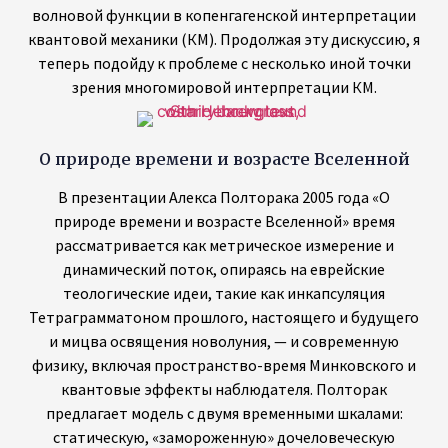
рассматривается как метрическое измерение и
динамический поток, опираясь на еврейские
теологические идеи, такие как инкапсуляция
Тетраграмматоном прошлого, настоящего и будущего
и мицва освящения новолуния, — и современную
физику, включая пространство-время Минковского и
квантовые эффекты наблюдателя. Полторак
предлагает модель с двумя временными шкалами:
статическую, «замороженную» дочеловеческую
Вселенную, существовавшую около 13,7 миллиардов
лет, и вторую, динамическую временную шкалу,
инициированную первыми сознательными
наблюдателями (Адамом и Евой), разрушившими
универсальную волновую функцию, тем самым
примиряя космологический возраст с традиционной
еврейской хронологией примерно в 5770 лет.
Древо познания как квантово-механическая