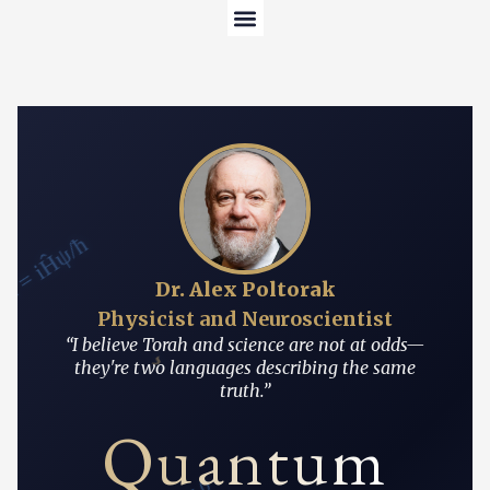
Центр контента
Об авторе
ψ/∂t = iĤψ/ħ
Dr. Alex Poltorak
Physicist and Neuroscientist
“I believe Torah and science are not at odds—
י
they're two languages describing the same
truth.”
Quantum