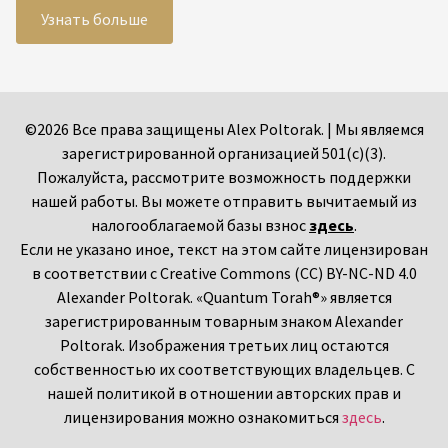
English
(
Английский
)
עברית
(
Иврит
)
Русский