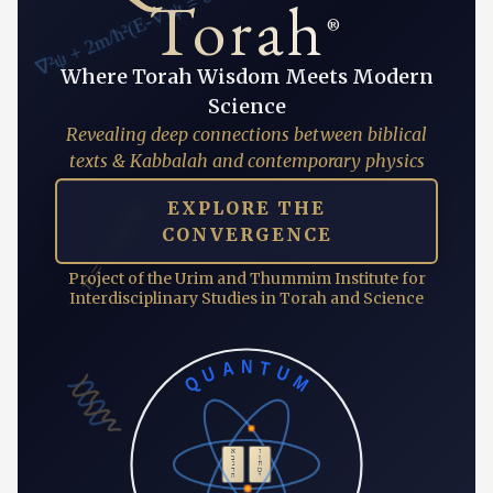
∇²ψ + 2m/ħ²(E-V)ψ = 0
Torah
®
Where Torah Wisdom Meets Modern
Science
Revealing deep connections between biblical
texts & Kabbalah and contemporary physics
π = 3.14159...
EXPLORE THE
CONVERGENCE
Project of the Urim and Thummim Institute for
Interdisciplinary Studies in Torah and Science
QUANTUM
ו
א
ז
ב
ח
ג
ט
ד
י
ה