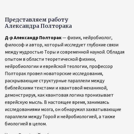
углубленные философские эссе и анализ взаимодействия
между верой и разумом. Его междисциплинарный подход
был представлен на таких конференциях, как Майамская
международная конференция по Торе и науке, где он
представил работу по согласованию космологической
хронологии с библейской традицией с помощью
квантово-механических рамок.
Уникальная методология доктора Полторака обогащает
библейские исследования идеями из современной
физики, биологии и философии, одновременно освещая
абстрактные научные концепции с помощью богатого,
метафорического языка Торы. Его работа создает новые
пути для понимания священных текстов в современном
мире, приглашая читателей открыть для себя, как
передовая наука может углубить, а не уменьшить нашу
оценку древней мудрости.
Узнать больше