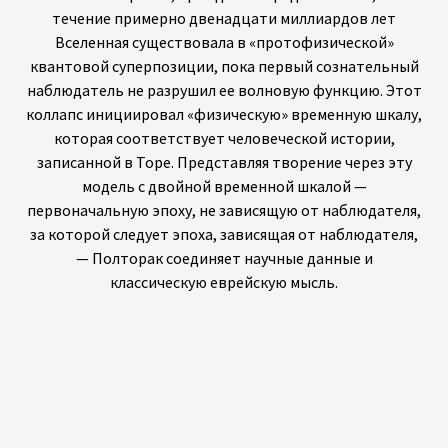
течение примерно двенадцати миллиардов лет
Вселенная существовала в «протофизической»
квантовой суперпозиции, пока первый сознательный
наблюдатель не разрушил ее волновую функцию. Этот
коллапс инициировал «физическую» временную шкалу,
которая соответствует человеческой истории,
записанной в Торе. Представляя творение через эту
модель с двойной временной шкалой —
первоначальную эпоху, не зависящую от наблюдателя,
за которой следует эпоха, зависящая от наблюдателя,
— Полторак соединяет научные данные и
классическую еврейскую мысль.
О возрасте Вселенной в многомировой
интерпретации квантовой механики
В настоящей статье рассматривается очевидное
расхождение между космологическим возрастом