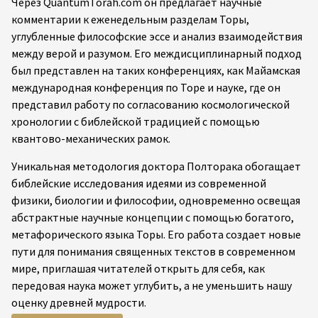
©2026 Все права защищены Alex Poltorak. | Мы являемся
зарегистрированной организацией 501(c)(3).
Пожалуйста, рассмотрите возможность поддержки
нашей работы. Вы можете отправить вычитаемый из
налогооблагаемой базы взнос
здесь
.
Если не указано иное, текст на этом сайте лицензирован
в соответствии с Creative Commons (CC) BY-NC-ND 4.0
Alexander Poltorak. «Quantum Torah®» является
зарегистрированным товарным знаком Alexander
Poltorak. Изображения третьих лиц остаются
собственностью их соответствующих владельцев. С
нашей политикой в отношении авторских прав и
лицензирования можно ознакомиться
здесь
.