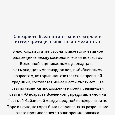
Вселенной, оцениваемым в двенадцать-
четырнадцать миллиардов лет, и «библейским»
возрастом, который, как считается в еврейской
традиции, составляет менее шести тысяч лет. Эта
статья является продолжением моей предыдущей
статьи «О возрасте Вселенной», представленной на
Третьей Майамской международной конференции по
Торе и науке, которая была направлена на разрешение
этого противоречия с точки зрения коллапса
волновой функции в копенгагенской интерпретации
квантовой механики (КМ). Продолжая эту дискуссию, я
теперь подойду к проблеме с несколько иной точки
зрения многомировой интерпретации КМ.
О природе времени и возрасте Вселенной
В презентации Алекса Полторака 2005 года «О
природе времени и возрасте Вселенной» время