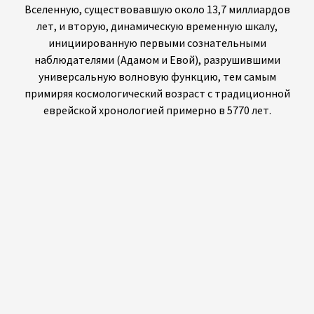
метафора
Александр И. Полторак интерпретирует историю
Бытия о Древе познания как квантово-механическую
метафору. Адам и Ева изначально отличали истину от
лжи, в то время как добро и зло существовали в
неопределенном суперпозиционном состоянии.
«Измеряя» добро и зло, съев плод, они разрушили эту
суперпозицию, стирая прежнюю уверенность в
истине, подобно компромиссам принципа
неопределенности Гейзенберга. Этот акт раздул эго,
принес смертность и привел к изгнанию, что
отражает квантовые концепции несовместимых
переменных и коллапса волновой функции. В статье
даже отображаются эти идеи на уравнения
гильбертова пространства, предполагая, что
повествование Торы отражает квантовую логику.