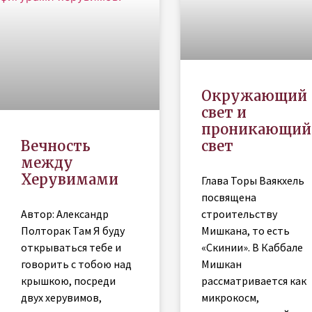
Окружающий
свет и
проникающий
Вечность
свет
между
Херувимами
Глава Торы Ваякхель
посвящена
Автор: Александр
строительству
Полторак Там Я буду
Мишкана, то есть
открываться тебе и
«Скинии». В Каббале
говорить с тобою над
Мишкан
крышкою, посреди
рассматривается как
двух херувимов,
микрокосм,