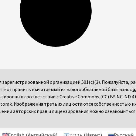
мся зарегистрированной организацией 501(c)(3). Пожалуйста,
те отправить вычитаемый из налогооблагаемой базы взнос
з
ензирован в соответствии с Creative Commons (CC) BY-NC-ND 4.0
torak. Изображения третьих лиц остаются собственностью и
ении авторских прав и лицензирования можно ознакомитьс
English
(
Английский
)
עברית
(
Иврит
)
Русский