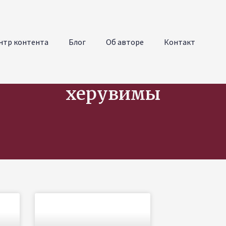
нтр контента
Блог
Об авторе
Контакт
херувимы