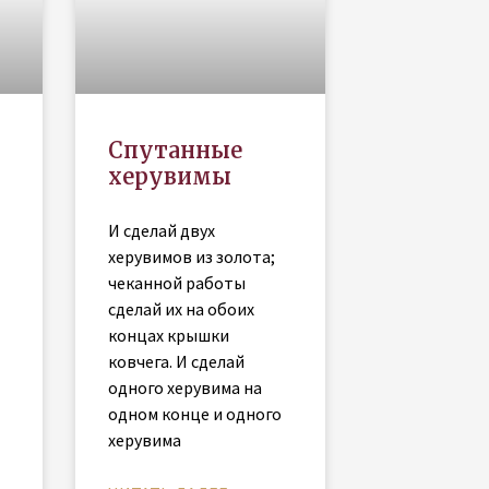
Спутанные
херувимы
И сделай двух
херувимов из золота;
чеканной работы
сделай их на обоих
концах крышки
ковчега. И сделай
одного херувима на
одном конце и одного
херувима