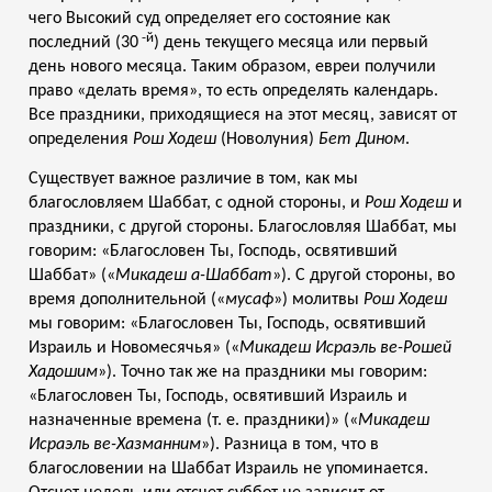
чего Высокий суд определяет его состояние как
-й
последний (30
) день текущего месяца или первый
день нового месяца. Таким образом, евреи получили
право «делать время», то есть определять календарь.
Все праздники, приходящиеся на этот месяц, зависят от
определения
Рош Ходеш
(Новолуния)
Бет Дином
.
Существует важное различие в том, как мы
благословляем Шаббат, с одной стороны, и
Рош Ходеш
и
праздники, с другой стороны. Благословляя Шаббат, мы
говорим: «Благословен Ты, Господь, освятивший
Шаббат» («
Микадеш а-Шаббат
»). С другой стороны, во
время дополнительной («
мусаф
») молитвы
Рош Ходеш
мы говорим: «Благословен Ты, Господь, освятивший
Израиль и Новомесячья» («
Микадеш Исраэль ве-Рошей
Хадошим
»). Точно так же на праздники мы говорим:
«Благословен Ты, Господь, освятивший Израиль и
назначенные времена (т. е. праздники)» («
Микадеш
Исраэль ве-Хазманним
»). Разница в том, что в
благословении на Шаббат Израиль не упоминается.