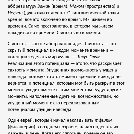
Мем
и
Нун
. Каббалисты видели в этом слове
аббревиатуру
Земан
(время),
Маком
(пространство) и
Нефеш
(душа или святость). С лингвистической точки
зрения, все это включено во время. Мы живем во
времени. Само пространство, в котором мы живем,
находится во времени. Святость во времени.
Святость — это не абстрактная идея. Святость — это
скрытый потенциал в каждом моменте времени —
потенциал сделать мир лучше —
Тикун Олам
.
Реализация этого потенциала — это то, что раскрывает
святость момента. Упущенная возможность упущена
навсегда, потому что этот момент времени никогда не
вернется, и потенциал, который мог быть раскрыт в этот
момент, уходит вместе с этим моментом. Будут другие
моменты, наполненные другими возможностями, но
упущенный момент с его нереализованным
потенциалом упущен навсегда.
Один еврей, который начал накладывать
тфилин
(филактерии) в позднем возрасте, начал надевать их
дважды в день. Когда его спросили, почему он это