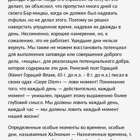
делает, он объяснил, что пропустил много дней со
своего Бар-мицвы, когда он должен был надевать
тфилин
, но не делал этого. Поэтому он решил
наверстать упущенное время, надевая их дважды в
день. Несомненно, хорошее намерение, но, к
сожалению, это не работает. Ушедшие дни нельзя
вернуть. Мы также не можем восстановить потенциал
для выполнения заповеди или совершения доброго
дела, «
мицвы
», для реализации потенциального добра,
которое содержали эти дни. Римский поэт Гораций
(Квинт Гораций Флакк,
65 г. до н.э. – 8 г. до н.э.) писал в
своих одах «
Carpe Diem
» — лови момент! Понимание
того, что каждый день — действительно, каждый
момент — уникален, придает этому выражению более
глубокий смысл. Мы должны ловить каждый день,
каждый час — мы должны ловить каждый момент
нашей жизни!
Определенные особые моменты во времени, особые
дни, называемые
ХаЗманим
— Назначенные времена, т.