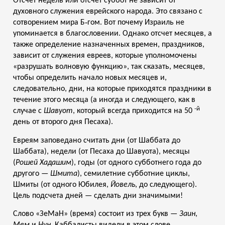
Отсчет недель или отсчет суббот не зависит от
духовного служения еврейского народа. Это связано с
сотворением мира Б‑гом. Вот почему Израиль не
упоминается в благословении. Однако отсчет месяцев, а
также определение назначенных времен, праздников,
зависит от служения евреев, которые уполномочены
«разрушать волновую функцию», так сказать, месяцев,
чтобы определить начало новых месяцев и,
следовательно, дни, на которые приходятся праздники в
течение этого месяца (а иногда и следующего, как в
-й
случае с
Шавуот
, который всегда приходится на 50
день от второго дня Песаха).
Евреям заповедано считать дни (от Шаббата до
Шаббата), недели (от Песаха до Шавуота), месяцы
(
Рошей Хадашим
), годы (от одного субботнего года до
другого —
Шмита
), семилетние субботние циклы,
Шмиты (от одного Юбилея,
Йовель
, до следующего).
Цель подсчета дней — сделать дни значимыми!
Слово «ЗеМаН» (время) состоит из трех букв —
Заин
,