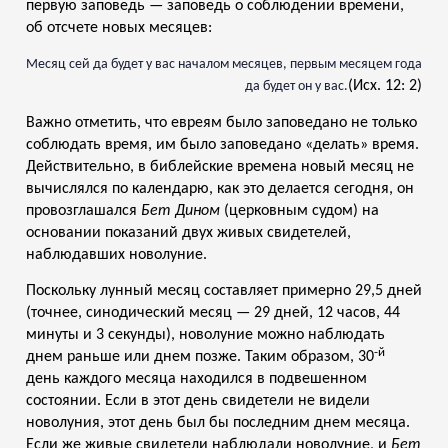
первую заповедь — заповедь о соблюдении времени,
об отсчете новых месяцев:
Месяц сей да будет у вас началом месяцев, первым месяцем года
(Исх. 12: 2)
да будет он у вас.
Важно отметить, что евреям было заповедано не только
соблюдать время, им было заповедано «делать» время.
Действительно, в библейские времена новый месяц не
вычислялся по календарю, как это делается сегодня, он
провозглашался
Бет Дином
(церковным судом) на
основании показаний двух живых свидетелей,
наблюдавших новолуние.
Поскольку лунный месяц составляет примерно 29,5 дней
(точнее, синодический месяц — 29 дней, 12 часов, 44
минуты и 3 секунды), новолуние можно наблюдать
-й
днем раньше или днем позже. Таким образом, 30
день каждого месяца находился в подвешенном
состоянии. Если в этот день свидетели не видели
новолуния, этот день был бы последним днем месяца.
Если же живые свидетели наблюдали новолуние, и
Бет