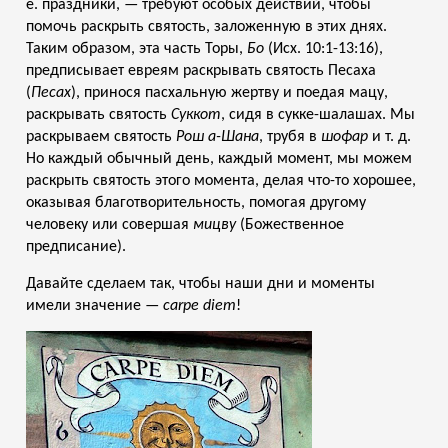
е. праздники, — требуют особых действий, чтобы
помочь раскрыть святость, заложенную в этих днях.
Таким образом, эта часть Торы,
Бо
(Исх. 10:1-13:16),
предписывает евреям раскрывать святость Песаха
(
Песах
), принося пасхальную жертву и поедая мацу,
раскрывать святость
Суккот
, сидя в сукке-шалашах. Мы
раскрываем святость
Рош а-Шана
, трубя в
шофар
и т. д.
Но каждый обычный день, каждый момент, мы можем
раскрыть святость этого момента, делая что-то хорошее,
оказывая благотворительность, помогая другому
человеку или совершая
мицву
(Божественное
предписание).
Давайте сделаем так, чтобы наши дни и моменты
имели значение —
carpe diem
!