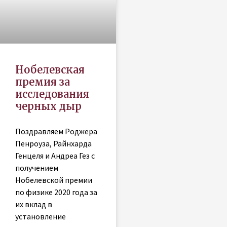
Нобелевская
премия за
исследования
черных дыр
Поздравляем Роджера
Пенроуза, Райнхарда
Генцеля и Андреа Гез с
получением
Нобелевской премии
по физике 2020 года за
их вклад в
установление