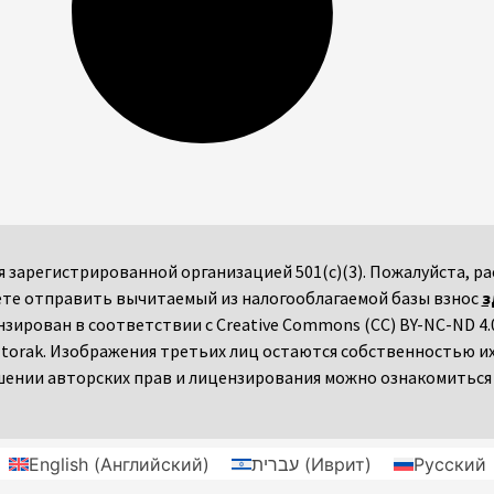
мся зарегистрированной организацией 501(c)(3). Пожалуйста,
те отправить вычитаемый из налогооблагаемой базы взнос
з
ензирован в соответствии с Creative Commons (CC) BY-NC-ND 4.0
torak. Изображения третьих лиц остаются собственностью и
ении авторских прав и лицензирования можно ознакомитьс
English
(
Английский
)
עברית
(
Иврит
)
Русский