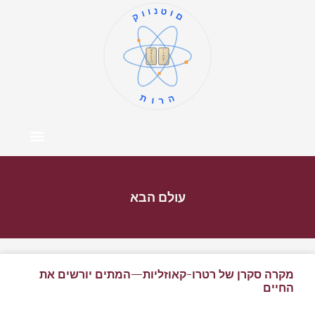
קוונטום
ו
א
ז
ב
ח
ג
ט
ד
י
ה
תורה
צור קשר
דף הבית
מרכז התוכן
אודות המחבר
עולם הבא
מקרה סקרן של רטרו-קאוזליות—המתים יורשים את
החיים