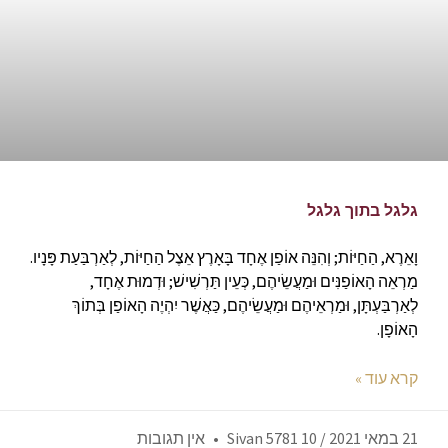
גלגל בתוך גלגל
וָאֵרֶא, הַחַיּוֹת; וְהִנֵּה אוֹפַן אֶחָד בָּאָרֶץ אֵצֶל הַחַיּוֹת, לְאַרְבַּעַת פָּנָיו.
מַרְאֵה הָאוֹפַנִּים וּמַעֲשֵׂיהֶם, כְּעֵין תַּרְשִׁישׁ; וּדְמוּת אֶחָד,
לְאַרְבַּעְתָּן, וּמַרְאֵיהֶם וּמַעֲשֵׂיהֶם, כַּאֲשֶׁר יִהְיֶה הָאוֹפַן בְּתוֹךְ
הָאוֹפָן.
קרא עוד »
21 במאי 2021 / 10 Sivan 5781
אין תגובות