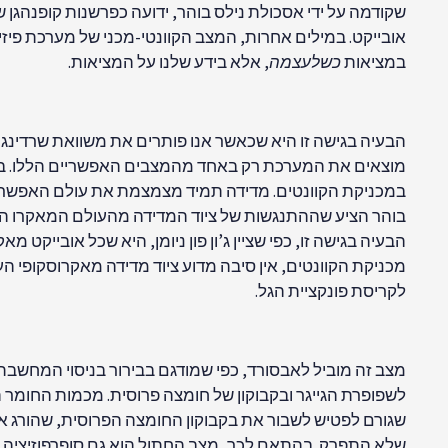
אובייקט. במילים אחרות, המצב הקוונטי-מכני של מערכת פיזי
במציאות
כשלעצמה
, אלא בידע שלנו על המציאות.
הבעיה בגישה זו היא שכאשר אנו פותרים את משוואת שרדינגר
מוצאים את המערכת רק באחד מהמצבים האפשריים הללו. במי
במכניקת הקוונטים. מדידה תמיד מצמצמת את עולם האפשרויות 
בוהר הציע שההתנגשות של ציוד המדידה מהעולם המאקרו הציית
הבעיה בגישה זו, כפי שציין ג’ון פון ניומן, היא שכל אובייקט 
מכניקת הקוונטים, אין סיבה מדוע ציוד מדידה מאקרוסקופי ה
לקריסת פונקציית הגל.
מצב זה מוביל לאבסורד, כפי שמודגם בבירור בניסוי המחשבתי
שגורם לפטיש לשבור את בקבוקון החומצה הפרוסית, שהורג את
שלא התפרק. בהתאם לכך, מצב החתול הוא גם סופרפוזיציה לי