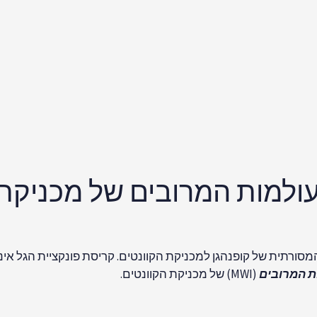
[16]
פרשנות העולמות המרובים של מכניקת הקוונטים היא, אולי, הפ
ים מפצל את היקום למספר עותקים או “ענפים” שבהם כל המצבים ה
ביותר של הפורמליזם המתמטי של מכניקת הקוונטים, מכיוון שהיא
ורט הציע שלא מתרחשת קריסה כלל, אלא שכל המצבים האפשריים מתמ
לם למספר ענפים כמספר התוצאות האפשריות, המתממשות בענפים 
את לביקורת על האסטרונומיה ההליוצנטרית של קופרניקוס. איננו י
שוקעת בערב. עם זאת, זה מוסבר היטב על ידי המכניקה הניוטונית.
התפצלות העולם.
היא שונה מהרעיון המקורי של אוורט בשני היבטים חשובים. אוורט ו
גזע בעבר ומספר הולך וגדל של ענפים ככל שהזמן חולף. בגרסת היק
הבדל נוסף הוא שבניגוד לתיאוריית העולמות המרובים האוסרת לחלוט