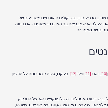
וניים מכריעים, וכן בשיקולים תיאורטיים משכנעים של
יאת העולם אלא מבריאת בני האדם הראשונים – אדם וחוה.
תחום של מאמר זה.
נטים
[10]
, ויגנר
[11]
ווילר
[12]
. בעיקרו, גישה זו מבוססת על הרעיון
ת משוואת שרדינגר. מקס בורן הצביע על כך שריבוע האמפליטודה של פונקציית הגל של החלקיק
ת אלא את
הידע
שלנו על מצב הקוונטי של אובייקט. גישה זו,