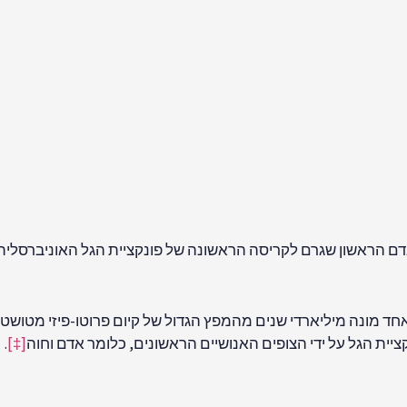
האחד מונה מיליארדי שנים מהמפץ הגדול של קיום פרוטו-פיזי מטושטש
קציית הגל על ידי הצופים האנושיים הראשונים, כלומר אדם וחוה
[‡]
.
ולמות המרובים של מכניקת 
רתית של קופנהגן למכניקת הקוונטים. קריסת פונקציית הגל אינה
ת המרובים
(MWI) של מכניקת הקוונטים.