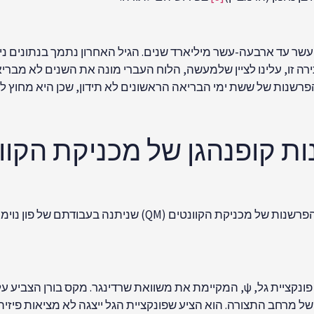
עשר עד ארבעה-עשר מיליארד שנים. הגיל האחרון נתמך בנתונים ניסי
ירה זו, עלינו לציין שלמעשה, הלוח העברי מונה את השנים לא מבר
רשנות של ששת ימי הבריאה הראשונים לא תידון, שכן היא מחוץ ל
ת קופנהגן של מכניקת הקוו
ונטים (QM) שניתנה בעבודתם של פון נוימן
כרקע, מצב של מערכת קוונטית-מכנית נחשב כמתואר על ידי פונקציית גל, ψ, המקיימת א
של מרחב התצורה. הוא הציע שפונקציית הגל ייצגה לא מציאות פיזי