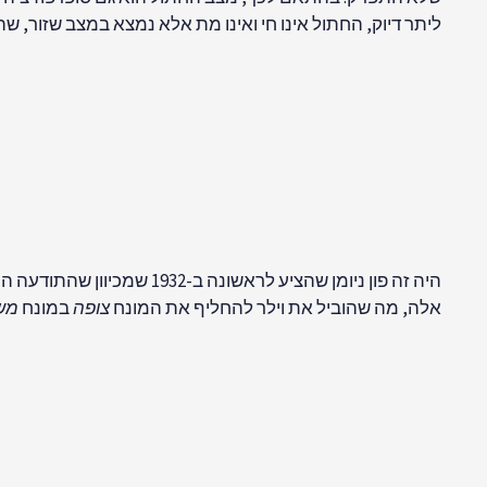
ליתר דיוק, החתול אינו חי ואינו מת אלא נמצא במצב שזור, 
היה זה פון ניומן שהציע לר
אלה, מה שהוביל את וילר להחליף את המונח
צופה
במונח
מש
בעקבות רעיונות אלה, רבינוביץ וברנובר
[13]
הציעו שהיה זה א