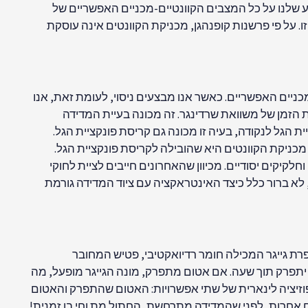
ה. פונקציית הגל מייצגת את הידע שלנו על כל המצבים הקוונטיים-מכניים האפשריים של
. על פי פרשנות קופנהגן, מכניקת הקוונטים אינה עוסקת
יים האפשריים. כאשר אנו מבצעים ניסוי, לעומת זאת, אנו
זמן של משוואת שרדינגר. זה מכונה בעיית המדידה
הגל לנקודה, בעיה זו מכונה גם קריסת פונקציית הגל.
מכניקת הקוונטים היא שהובילה לקריסת פונקציית הגל.
וחלקיקים יסודיים. מכיוון שהאחרונים חייבים לציית לחוקי
 לא ברור כלל כיצד האינטראקציה עם ציוד המדידה גורמת
רת גייגר המכילה חומר רדיואקטיבי, פטיש המחובר
. מכמות החומר הרדיואקטיבי ומחצית חייו, אנו מחשבים שיש 50% סיכוי שאטום אחד יתפרק תוך שעה. אם אטום מתפרק, מונה הגייגר מופעל, מה
וזיציה לינארית של שתי אפשרויות: האטום שהתפרק והאטום
ם אחרות, לפני שהמדידה מתרחשת, החתול מת וחי בו זמנית!