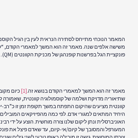
המאמר הנוכחי מתייחס לסתירה הנראית לעין בין הגיל הקוסמ
משישה אלפים שנה. מאמר זה הוא המשך למאמרי הקודם, “על 
פונקציית הגל בפרשנות קופנהגן של מכניקת הקוונטים (QM). בהמשך לדיון זה, אגש כעת לבעיה מנקודת מבט מעט שונה של פרשנות העולמות המרובים של QM.
מאמר זה הוא המשך למאמרי הקודם בנושא זה.
[1]
כיום מקוב
שתיאוריה מדויקת ושלמה של קוסמולוגיה קוונטית, שאמורה לה
קוונטית מציעים שהיקום התפתח במשך תקופת זמן זו כ”רב-יקו
היחיד המתאים למגורי אדם. לפי כמה מהפיזיקאים המובילים,
האוניברסלית ונתן ליקום שלנו צורה מוחשית. הוצע על ידי רבינו
המעורפל והמסובך של קיום/אי-קיום, עד שאדם פיצל את פונקצ
צורתו המוחשית. גישה זו מובילה באופן טבעי לשני גילים שו