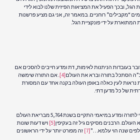
 הגל, ובכך הפעיל את המציאות הפיזית שלנו לבוא לידי
מים “מקבילים” רוחניים. במאמר זה, אני גם מציע פרשנות
מתוארת על ידי פונקציית הגל.
ובר בעובדות הניתנות לאימות, דת ומדע חייבים להסכים אם
קב”ה הסתכל בתורה וברא את העולם
[4]
. אם התורה שימשה
רות נראות לעין כאלה באופן העולה בקנה אחד עם המסורת
תית של כל מדען דתי.
מכל הסתירות הנראות לעין בין מדע לדת, הבולטת ביותר היא שאלת גיל היקום. על פי המסורת היהודית, הכנס הבינלאומי החמישי לתורה ומדע במיאמי התקיים בשנת 5,764 מבריאת העולם
[5]
ויש דעות שונות
לפים שנה הוי עלמא…”
[7]
זה מפורט יותר על ידי הראשונים