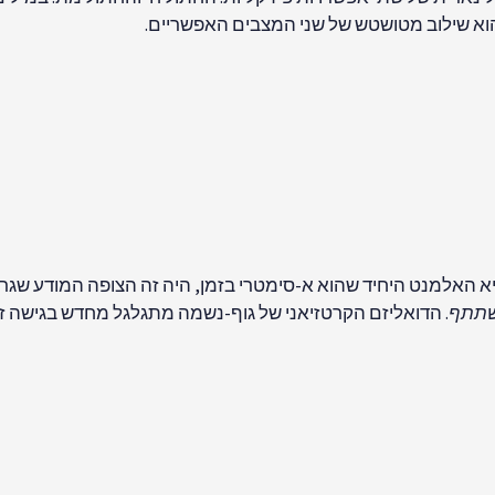
שהוא שילוב מטושטש של שני המצבים האפשריים.
אשונה ב-1932 שמכיוון שהתודעה היא האלמנט היחיד שהוא א-סימטרי בזמן, היה זה הצופה ה
תתף
. הדואליזם הקרטזיאני של גוף-נשמה מתגלגל מחדש בגישה זו
דם הראשון שגרם לקריסה הראשונה של פונקציית הגל האוניברסלי