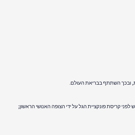
 לפני קריסת פונקציית הגל על ידי הצופה האנושי הראשון;
הקוונטים
 חלק מהתיאוריה ומובאת באופן אד-הוק. במאמר זה, נדון