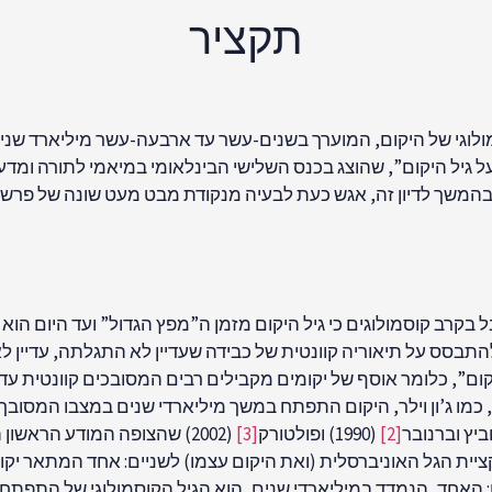
תקציר
ולוגי של היקום, המוערך בשנים-עשר עד ארבעה-עשר מיליארד שני
גיל היקום”, שהוצג בכנס השלישי הבינלאומי במיאמי לתורה ומדע
ל בקרב קוסמולוגים כי גיל היקום מזמן ה”מפץ הגדול” ועד היום ה
תבסס על תיאוריה קוונטית של כבידה שעדיין לא התגלתה, עדיין לא 
ם”, כלומר אוסף של יקומים מקבילים רבים המסובכים קוונטית עד 
 כמו ג’ון וילר, היקום התפתח במשך מיליארדי שנים במצבו המסובך
ביץ וברנובר
[2]
(1990) ופולטורק
[3]
(2002) שהצופה המודע הראש
יית הגל האוניברסלית (ואת היקום עצמו) לשניים: אחד המתאר יקום 
נים: האחד, הנמדד במיליארדי שנים, הוא הגיל הקוסמולוגי של התפ