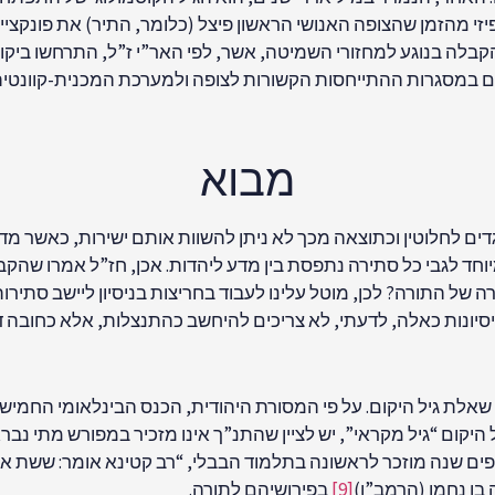
זי מהזמן שהצופה האנושי הראשון פיצל (כלומר, התיר) את פונקציית
 הקבלה בנוגע למחזורי השמיטה, אשר, לפי האר”י ז”ל, התרחשו ביקו
 במסגרות ההתייחסות הקשורות לצופה ולמערכת המכנית-קוונטית ה
מבוא
ים לחלוטין וכתוצאה מכך לא ניתן להשוות אותם ישירות, כאשר מד
וחד לגבי כל סתירה נתפסת בין מדע ליהדות. אכן, חז”ל אמרו שה
ה של התורה? לכן, מוטל עלינו לעבוד בחריצות בניסיון ליישב סתי
ניסיונות כאלה, לדעתי, לא צריכים להיחשב כהתנצלות, אלא כחובה ד
ם שנה מוזכר לראשונה בתלמוד הבבלי, “רב קטינא אומר: ששת א
בן נחמן (הרמב”ן)
[9]
בפירושיהם לתורה.