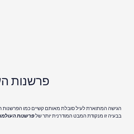
הוצעה על ידי יו אוורט
[15]
ב-1957 ופותחה על ידי ברייס דה ויט,
הקוונטים. תיאוריה זו מציעה שכל מעבר בין מצבים קוונטי
גישה זו, מוזרה ככל שתישמע, היא למעשה הפרשנות הישירה 
שבשום אופן אינה נובעת ממשוואת שרדינגר. במקום זאת, או
אם זה מעבר בין מצבים קוונטיים או מדידה, מפצל את העו
למרות שאיננו יכולים לחוש בהתפצלות היקום, אוורט השווה ז
חושינו מציעים את ההפך – אנו רואים את השמש זורחת בבוקר ו
בין ענפים שונים של היקום, ולכן מובילה לחוסר מודעות זה ל
גרסה עדכנית יותר של רעיון זה היא פרשנות ה
יקום המקביל
. 
קוונטיים. כך שההיסטוריה של העולם נראית כמו עץ ענק, עם ה
של מערכת קוונטית-מכנית מחולקת בין יקומים מקבילים אלה. 