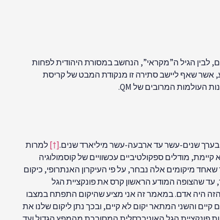
ם, לבין הגיל ה”מקראי”, הנחשב במסורת היהודית לפחות
, אשר שאף ליישב סתירה זו מנקודת המבט של קריסת
וא בערך שנים-עשר עד ארבעה-עשר מיליארד שנים.
[†]
למרות
קיימת, מודלים ספקולטיביים עכשוויים של קוסמולוגיה
שאחד מיקומים אלה נבחר, על פי העיקרון האנתרופי, כיקום
, עד שהצופה המודע הראשון קרס את פונקציית הגל
ון הזה היה אדם. במאמר זה אני מציע שהיקום התפתח במצבו
קיים והשני המתאר יקום לא קיים, ובכך נתן ליקום שלנו את
תחות פונקציית הגל האוניברסלית המסובכת מהמפץ הגדול ועד