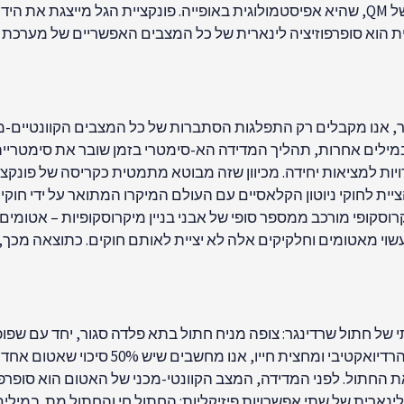
שקודמה על ידי אסכולת נילס בוהר, ידועה כפרשנות קופנהגן של QM, שהיא אפיסטמולוגית באופיי
ת הוא סופרפוזיציה לינארית של כל המצבים האפשריים של מערכת זו
, אנו מקבלים רק התפלגות הסתברות של כל המצבים הקוונטיים-מכנ
לים אחרות, תהליך המדידה הא-סימטרי בזמן שובר את סימטריית ה
למציאות יחידה. מכיוון שזה מבוטא מתמטית כקריסה של פונקציית 
 לחוקי ניוטון הקלאסיים עם העולם המיקרו המתואר על ידי חוקי 
מאקרוסקופי מורכב ממספר סופי של אבני בניין מיקרוסקופיות – אטומים 
עשוי מאטומים וחלקיקים אלה לא יציית לאותם חוקים. כתוצאה מכך,
 של חתול שרדינגר: צופה מניח חתול בתא פלדה סגור, יחד עם שפופ
לשפופרת הגייגר ובקבוקון של חומצה פרוסית
 החתול. לפני המדידה, המצב הקוונטי-מכני של האטום הוא סופרפ
נארית של שתי אפשרויות פיזיקליות: החתול חי והחתול מת. במילי