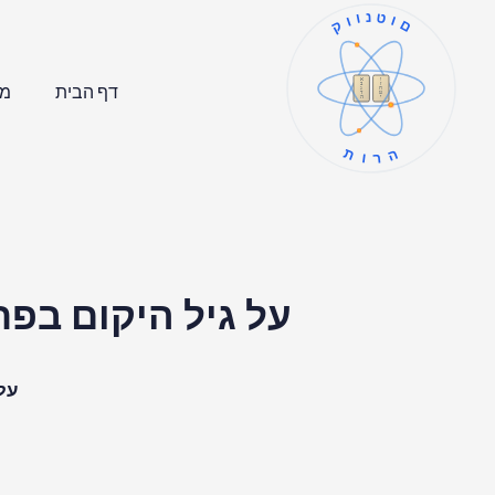
קוונטום
ו
א
ז
ב
דף הבית
מר
ח
ג
ט
ד
י
ה
תורה
על גיל היקום בפ
על 