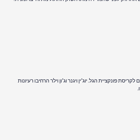
מודע שגרם לקריסת פונקציית הגל. יוג’ין ויגנר וג’ון וילר הרחיבו רעיונות
.
ת, ובכך השתתף בבריאת העולם.