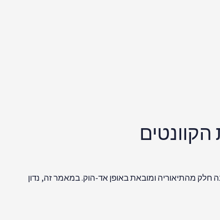
רשנות המוזרה ביותר אך גם הנקייה ביותר של מכניקת
אפשריים מתממשים.
 אינה נדרשת להסתמך על קריסה
אד הוק
של פונקציית הגל,
משים ביקומים שונים. כל אירוע בלתי הפיך בזמן, בין
המתאימים של היקום.
כולים לחוש גם בסיבוב כדור הארץ סביב השמש. למעשה,
 באופן דומה, מכניקת הקוונטים אוסרת על כל חילופי מידע
דה-ויט דיברו על התפצלות בכל פעם שהיה מעבר בין מצבים
ום המקביל, ריבוי היקומים קיים
מלכתחילה
, ופונקציית הגל
ין כל תקשורת בין ענפים שונים, יקומים מקבילים יכולים