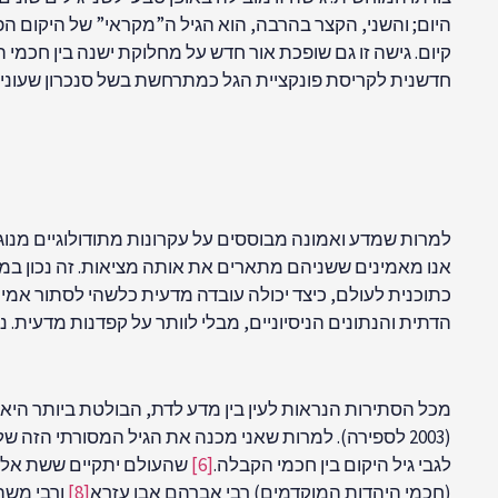
היום; והשני, הקצר בהרבה, הוא הגיל ה”מקראי” של היקום הפי
קיום. גישה זו גם שופכת אור חדש על מחלוקת ישנה בין חכמי
חדשנית לקריסת פונקציית הגל כמתרחשת בשל סנכרון שעונים
למרות שמדע ואמונה מבוססים על עקרונות מתודולוגיים מנוגד
אנו מאמינים ששניהם מתארים את אותה מציאות. זה נכון במי
כתוכנית לעולם, כיצד יכולה עובדה מדעית כלשהי לסתור אמיר
הדתית והנתונים הניסיוניים, מבלי לוותר על קפדנות מדעית. 
(2003 לספירה). למרות שאני מכנה את הגיל המסורתי הזה של היקום “גיל מקראי”, יש לציין שהתנ”ך אינו מזכיר במפורש מתי נברא העולם. הרבנים מסיקים גיל זה בעקיפין
לגבי גיל היקום בין חכמי הקבלה.
[6]
שהעולם יתקיים ששת אלפי
(חכמי היהדות המוקדמים) רבי אברהם אבן עזרא
[8]
ורבי משה 