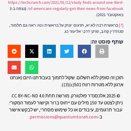
https://techcrunch.com/2021/01/12/study-finds-around-one-third-
of-americans-regularly-get-their-news-from-facebook/
(נצפה ב-3
באוקטובר 2021).
[7]
בראשית רבה לא:יא, תרגום יונתן על בראשית ו:טז. ראה גם תלמוד,
סנהדרין
קח:ב,
פרקי דרבי אליעזר
כג.
שתף פוסט זה:
תוכן זה סופק ללא תשלום. שקול לתמוך בעבודתנו היום (אנחנו
ארגון ללא מטרות רווח 501(c)(3)).
© 2025 אלכסנדר פולטורק. מורשה תחת CC BY-NC-ND 4.0.
ניתן לצטט עד 150 מילים עם ייחוס ברור וקישור לעמוד המקורי.
עבור תרגומים, עיבודים או כל שימוש מסחרי, יש לבקש אישור
ב-
permissions@quantumtorah.com
.