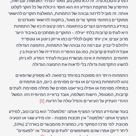
המדע והטכנולוגיה. זה ללא ספק טוב מאוד לעתיד האנושות. עם זאת,
החיסרון של מתקפת המידע הזו הוא חוסר היכולת של כל חוקר לקלוט
אותה. זה מוביל לדרגה גבוהה של התמחות, המאלצת חוקרים להישאר
ממוקדים בתחומי מחקר צרים מאוד, בתקווה להישאר מעודכנים
במידע בתחומיהם הצרים בהתאמה. רמה קיצונית כזו של התמחות
היא לעתים קרובות בלתי יעילה – החוקרים מסתכנים באיבוד היער
מרוב עצים. אין יותר מקום לכלליים כמו אייזק ניוטון או גוטפריד
וילהלם לייבניץ. עם רמה כה גבוהה של התמחות, התמונה הגדולה
אובדת לעתים קרובות, כמו גם ההפריה ההדדית של רעיונות בין
תחומים. התמחות זו אינה מבשרת טובות לעתיד המדע. לא ניתן
להשיג התקדמות גדולה בלי לראות את התמונה הגדולה.
התמחות-היתר הזו מסוכנת במיוחד ברפואה. לא מספיק שרופאים
נהגו להתמחות באיברים או גפיים מסוימים. כיום, הם מתמחים
במחלה מסוימת או אפילו בווריאנט מסוים של מחלה מסוימת. לעתים
קרובות, המטופל, הישות השלמה, אובד בראייה המיופית הזו. המשל
ההודי העתיק על העיוורים והפיל עולה על הדעת.
[5]
בעוד שהמידע המדעי המציף אותנו “מלמעלה” הוא ברובו טוב, למידע
המציף אותנו “מלמטה” אין תכונות מפצות – זהו מידע שגוי או הטעיה
מכוונת. לפי מרכז המחקר פיו, כמחצית מהמבוגרים בארה”ב (53%,
ליתר דיוק) אמרו שהם משתמשים “לעתים קרובות” או “לפעמים”
[6]