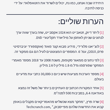
היחידה שבה אנחנו, כמו נח, יכולים לשרוד את הזטאפלאד: על ידי
כניסה לתיבה.
הערות שוליים:
[1]
ליתר דיוק, זטאבייט הוא 1024 אקסבייט, שזה בערך שווה ערך
לנתונים שניתן לאחסן על מיליארד תקליטורי DVD.
[2]
לוצ’יאנו פלורידי,
מידע: מבוא קצר מאוד
(אוקספורד יוניברסיטי
פרס, 2010), עמ’ 6. המספרים המצוטטים לעיל הם גם ממקור זה.
[3]
לפי נתונים ממאגר סקופוס, משנת 2008 עד 2018 מספר מאמרי
המחקר שפורסמו גדל מ-1.8 מיליון ל-2.6 מיליון.
[4]
מספר הערכות מציעות שיש כיום כ-30,000 כתבי עת מדעיים
בעולם.
[5]
אחד המקורות הכתובים העתיקים ביותר של משל זה נמצא
ב
אודאנה
6.4, בסביבות 500 לפנה”ס.
[6]
שרה פרץ, “מחקר מצא שכשליש מהאמריקאים מקבלים באופן
קבוע את החדשות שלהם מפייסבוק,” Techcrunch.com,