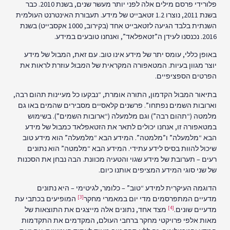
פלורידי פרסם מילים אלה לפני יותר מעשר שנים, בשנת 2010. כבר
בשנת 2011, נוצרו 1.2 זטאבייט של מידע. תעבורת האינטרנט העולמית
השנתית בלבד הגיעה לזטאבייט אחד (בקירוב, 1000 אקסבייט) בשנת
2016. נכנסנו לעידן ה”זטאפלאד”, ואנחנו טובעים במידע.
באופן כללי, עומס יתר של מידע אינו טוב. עם זאת, המבול של מידע
יוצר מגוון בעיות. המטאפורה המקראית של ה
מבול
עוזרת לראות את
הפרטים הספציפיים.
בתיאור המבול הקדמון, התורה אומרת, “נבקעו כל מעיינות תהום רבה,
וארובות השמים נפתחו”. פרשנים קלאסיים מסבירים שהמים באו גם
מלמטה (“תהום רבה”) וגם מלמעלה (“ארובות השמים”). בשימוש
במטאפורה זו, אנחנו יכולים לתאר את הזטאפלאד כמבול של מידע
הבא “מלמעלה” ו”מלמטה”. המידע הבא “מלמעלה” הוא מידע טוב
שיכול להוות בסיס לידע עתידי. המידע הבא “מלמטה” הוא נתונים
רעים – תערובת של מידע שגוי והטעיה מכוונת. הבה נבחן את הסכנות
של שני סוגי המידע המציפים אותנו כיום.
הדוגמה העיקרית למידע “טוב” – כלומר, לגיטימי – היא נתונים
[3]
מדעיים המתפרסמים מדי יום במאמרי מחקר
המופיעים בכתבי עת
[4]
מדעיים שונים.
מצד אחד, נתונים אלה מייצגים את התוצאות של
מאות אלפי פרויקטי מחקר ברחבי העולם, המקדמים את התקדמות