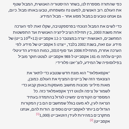
כפי שהתורה מספרת לנו, בשחר ההיסטוריה האנושית, המבול שטף
את העולם. רוב האנשים, למעט נח ומשפחתו, טבעו באותו מבול. כיום,
גם אנחנו טובעים במבול מסוג אחר – מבול המידע.
כדי לשים את המבול הנוכחי בפרספקטיבה, שקלו זאת: לפי הערכה
אחת משנת 2003, בין תחילת הציביליזציה האנושית ועד התפשטות
18
המחשבים, האנושות ייצרה במצטבר כ-12 אקסבייט (12×10
בייט) של
מידע. עם זאת, בשנת 2002 בלבד, ייצרנו 5 אקסבייט של מידע. לפי
הערכה אחרת, מתחילת 2006 ועד סוף 2010, כמות המידע הדיגיטלי
הקיים עלתה מ-161 אקסבייט ל-988 אקסבייט. לצטט חוקר מוביל
בפילוסופיה של המידע, לוצ’יאנו פלורידי:
“אקסאפלאד” הוא מונח חדש שנטבע כדי לתאר את
הצונאמי הזה של בייטים המציף את העולם. כמובן,
מאות מיליוני מכונות מחשוב מועסקות באופן קבוע כדי
לשמור על ציפה ולנווט דרך אקסאפלאד כזה. כל
המספרים הקודמים ימשיכו לגדול בהתמדה בעתיד
הנראה לעין, לא מעט בגלל שמחשבים הם בין המקורות
הגדולים ביותר לאקסבייטים נוספים. הודות להם, אנחנו
[1]
מתקרבים במהירות ל
עידן הזטאבייט
(1,000
[2]
אקסבייט).