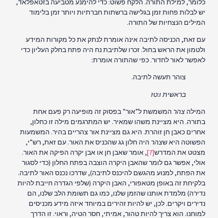
כלומר, למילת התורה. הלקח פשוט: כדי להימנע מטביעה בזטאפלאד,
יש לבלות פחות זמן בגלישה ברשתות חברתיות ויותר זמן בלימוד
המילים הנצחיות של התורה.
עם זאת, הכניסה לתיבה אינה אומרת לנתק את כל מקורות המידע
ולטמון את הראש בחול. זכרו שלתיבת נח היה פתח בחלק העליון כדי
לאפשר לאור לחדור. כפי שהתורה אומרת:
צוהר תעשה לתיבה.
בראשית ו:טז
המילה
צהר
המשמשת ל”אור” בפסוק זה מופיעה רק פעם אחת
בתורה. היא מציינת משהו שמאיר. יש המתרגמים מילה זו כחלון,
אחרים כאבן חן זוהרת. היא גם מציינת אור צהריים בהיר. המשמעות
הפשוטה היא ש
צהר
היה חלון גג שהכניס את האור. עם זאת, רש”י,
מצטט את המדרש
[7]
, אומר שאבן חן או אבן יקרה הפיקה את האור.
אולי, אפשר גם לומר שהאבן היקרה הוצבה בפתח החלון (כדי לסגור
את הפתח, למנוע מהגשם להיכנס לתיבה), שדרכו נכנס האור לתיבה.
בלקיחת זה באופן מטאפורי, האבן היקרה (שלפי הגדרה חייבת להיות
נדירה) מלמדת אותנו שהזמן שלנו, כמו גם תשומת הלב שלנו, הם
נדירים ויקרים. לכן, יש להיות זהירים במיוחד איזה מידע מכניסים
למוחנו. הוא צריך להיות טהור, אמיתי, חסר הטיה, וראוי. זו הדרך