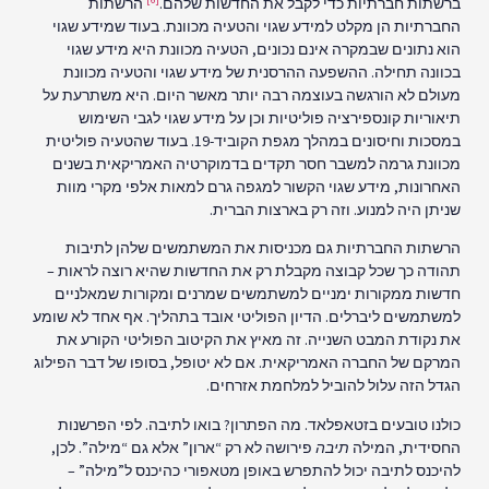
ברשתות חברתיות כדי לקבל את החדשות שלהם.
הרשתות
החברתיות הן מקלט למידע שגוי והטעיה מכוונת. בעוד שמידע שגוי
הוא נתונים שבמקרה אינם נכונים, הטעיה מכוונת היא מידע שגוי
בכוונה תחילה. ההשפעה ההרסנית של מידע שגוי והטעיה מכוונת
מעולם לא הורגשה בעוצמה רבה יותר מאשר היום. היא משתרעת על
תיאוריות קונספירציה פוליטיות וכן על מידע שגוי לגבי השימוש
במסכות וחיסונים במהלך מגפת הקוביד-19. בעוד שהטעיה פוליטית
מכוונת גרמה למשבר חסר תקדים בדמוקרטיה האמריקאית בשנים
האחרונות, מידע שגוי הקשור למגפה גרם למאות אלפי מקרי מוות
שניתן היה למנוע. וזה רק בארצות הברית.
הרשתות החברתיות גם מכניסות את המשתמשים שלהן לתיבות
תהודה כך שכל קבוצה מקבלת רק את החדשות שהיא רוצה לראות –
חדשות ממקורות ימניים למשתמשים שמרנים ומקורות שמאלניים
למשתמשים ליברלים. הדיון הפוליטי אובד בתהליך. אף אחד לא שומע
את נקודת המבט השנייה. זה מאיץ את הקיטוב הפוליטי הקורע את
המרקם של החברה האמריקאית. אם לא יטופל, בסופו של דבר הפילוג
הגדל הזה עלול להוביל למלחמת אזרחים.
כולנו טובעים בזטאפלאד. מה הפתרון? בואו לתיבה. לפי הפרשנות
החסידית, המילה
תיבה
פירושה לא רק “ארון” אלא גם “מילה”. לכן,
להיכנס לתיבה יכול להתפרש באופן מטאפורי כהיכנס ל”מילה” –