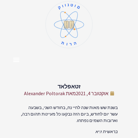
קוונטום
ו
א
ז
ב
ח
ג
ט
ד
י
ה
תורה
צור קשר
דף הבית
מרכז התוכן
אודות המחבר
זטאפלאד
אוקטובר 4, 2021
מאת
Alexander Poltorak
בשנת שש מאות שנה לחיי נח, בחודש השני, בשבעה
עשר יום לחודש, ביום הזה נבקעו כל מעיינות תהום רבה,
וארובות השמים נפתחו.
בראשית ז:יא