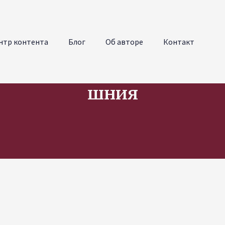
нтр контента
Блог
Об авторе
Контакт
шния