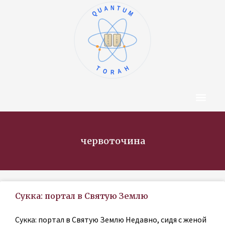
QUANTUM
ו
א
ז
ב
ח
ג
ט
ד
י
ה
TORAH
Центр Конт
Об Авторе
червоточина
Сукка: портал в Святую Землю
Сукка: портал в Святую Землю Недавно, сидя с женой