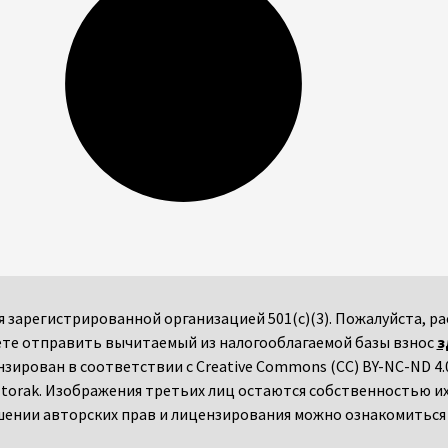
мся зарегистрированной организацией 501(c)(3). Пожалуйста,
те отправить вычитаемый из налогооблагаемой базы взнос
з
ензирован в соответствии с Creative Commons (CC) BY-NC-ND 4.0
torak. Изображения третьих лиц остаются собственностью и
ении авторских прав и лицензирования можно ознакомитьс