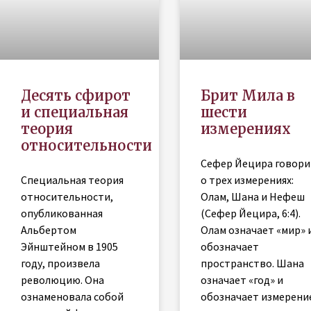
Десять сфирот
Брит Мила в
и специальная
шести
теория
измерениях
относительности
Сефер Йецира говори
Специальная теория
о трех измерениях:
относительности,
Олам, Шана и Нефеш
опубликованная
(Сефер Йецира, 6:4).
Альбертом
Олам означает «мир» 
Эйнштейном в 1905
обозначает
году, произвела
пространство. Шана
революцию. Она
означает «год» и
ознаменовала собой
обозначает измерени