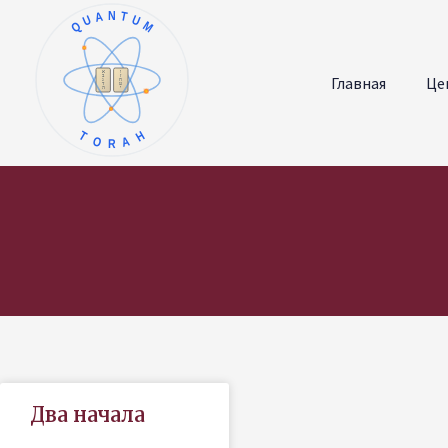
QUANTUM
א
ו
ב
ז
Главная
Це
ג
ח
ד
ט
ה
י
TORAH
Два начала