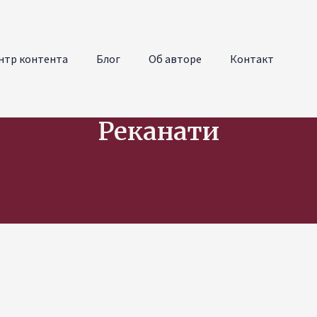
нтр контента
Блог
Об авторе
Контакт
Реканати