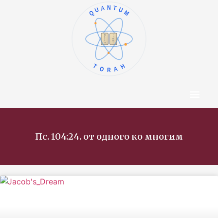
QUANTUM
ו
א
ז
ב
ח
ג
ט
ד
י
ה
TORAH
Центр Конт
Об Авторе
Пс. 104:24. от одного ко многим