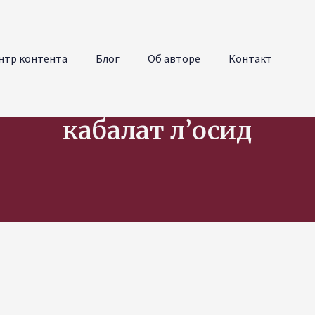
нтр контента
Блог
Об авторе
Контакт
кабалат л’осид