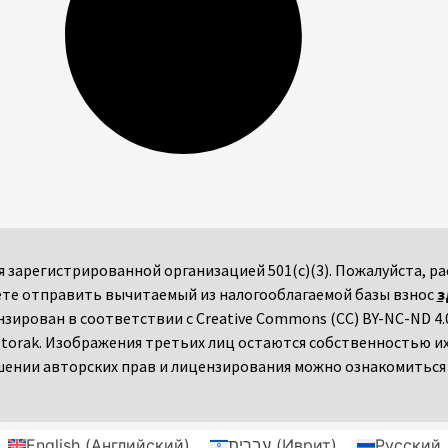
мся зарегистрированной организацией 501(c)(3). Пожалуйста,
те отправить вычитаемый из налогооблагаемой базы взнос
з
ензирован в соответствии с Creative Commons (CC) BY-NC-ND 4.0
torak. Изображения третьих лиц остаются собственностью и
ении авторских прав и лицензирования можно ознакомитьс
English
(
Английский
)
עברית
(
Иврит
)
Русский