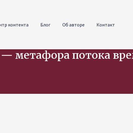
нтр контента
Блог
Об авторе
Контакт
 — метафора потока вр