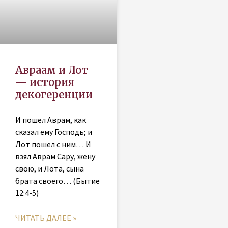
Авраам и Лот
— история
декогеренции
И пошел Аврам, как
сказал ему Господь; и
Лот пошел с ним… И
взял Аврам Сару, жену
свою, и Лота, сына
брата своего… (Бытие
12:4-5)
ЧИТАТЬ ДАЛЕЕ »