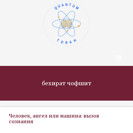
QUANTUM
ו
א
ז
ב
ח
ג
ט
ד
י
ה
TORAH
Центр Конт
Об Авторе
бехират чофшит
Человек, ангел или машина: вызов
сознания