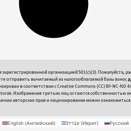
мся зарегистрированной организацией 501(c)(3). Пожалуйста,
те отправить вычитаемый из налогооблагаемой базы взнос
з
ензирован в соответствии с Creative Commons (CC) BY-NC-ND 4.0
torak. Изображения третьих лиц остаются собственностью и
ении авторских прав и лицензирования можно ознакомитьс
English
(
Английский
)
עברית
(
Иврит
)
Русский