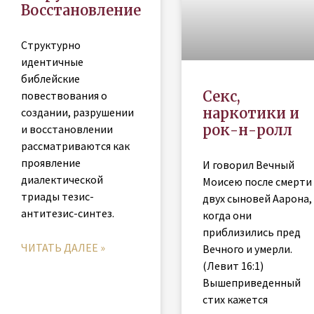
Восстановление
Структурно
идентичные
библейские
Секс,
повествования о
наркотики и
создании, разрушении
рок-н-ролл
и восстановлении
рассматриваются как
проявление
И говорил Вечный
диалектической
Моисею после смерти
триады тезис-
двух сыновей Аарона,
антитезис-синтез.
когда они
приблизились пред
ЧИТАТЬ ДАЛЕЕ »
Вечного и умерли.
(Левит 16:1)
Вышеприведенный
стих кажется