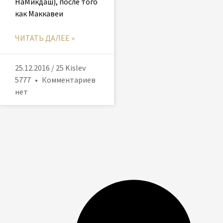
HaМикдаш), после того
как Маккавеи
ЧИТАТЬ ДАЛЕЕ »
25.12.2016 / 25 Kislev
5777
Комментариев
нет