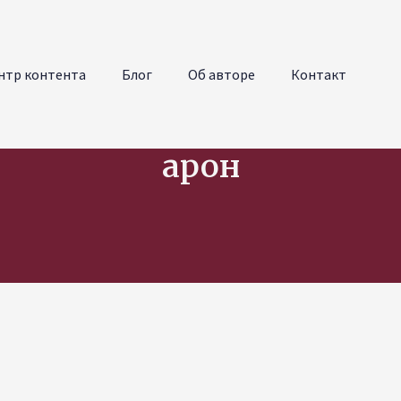
нтр контента
Блог
Об авторе
Контакт
арон