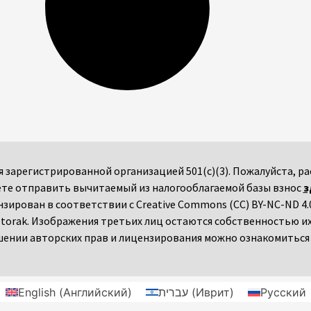
мся зарегистрированной организацией 501(c)(3). Пожалуйста,
те отправить вычитаемый из налогооблагаемой базы взнос
з
ензирован в соответствии с Creative Commons (CC) BY-NC-ND 4.0
torak. Изображения третьих лиц остаются собственностью и
ении авторских прав и лицензирования можно ознакомитьс
English
(
Английский
)
עברית
(
Иврит
)
Русский