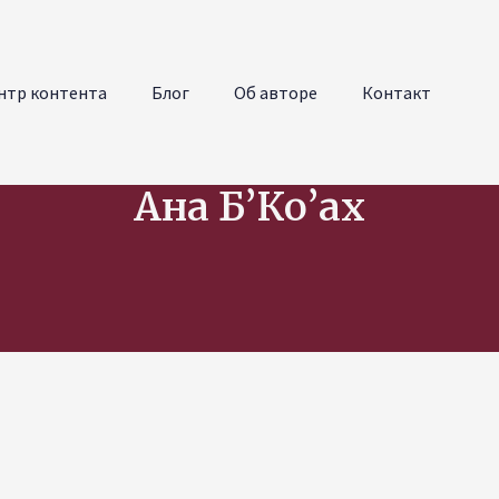
нтр контента
Блог
Об авторе
Контакт
Ана Б’Ко’ах