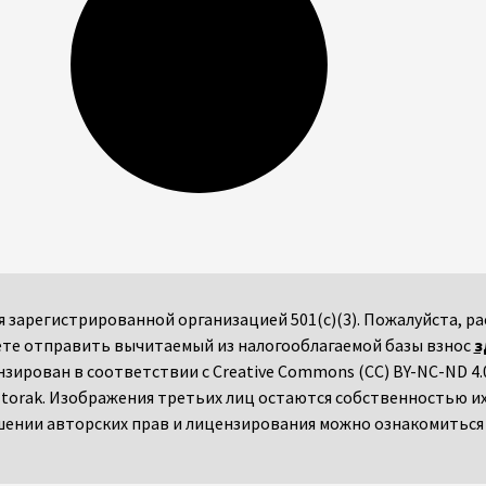
мся зарегистрированной организацией 501(c)(3). Пожалуйста,
те отправить вычитаемый из налогооблагаемой базы взнос
з
ензирован в соответствии с Creative Commons (CC) BY-NC-ND 4.0
torak. Изображения третьих лиц остаются собственностью и
ении авторских прав и лицензирования можно ознакомитьс