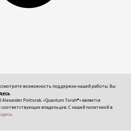
 рассмотрите возможность поддержки нашей работы. Вы
десь
.
 Alexander Poltorak. «Quantum Torah®» является
х соответствующих владельцев. С нашей политикой в
я
здесь
.