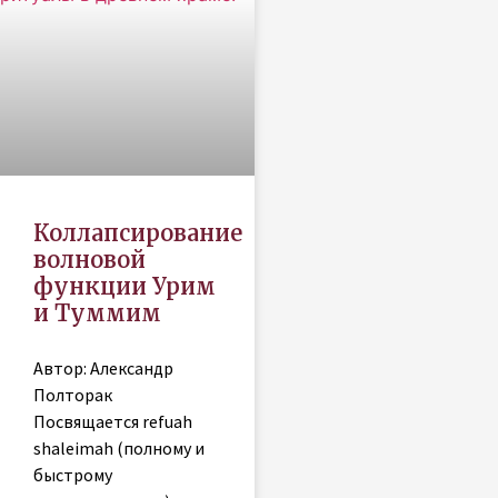
Коллапсирование
волновой
функции Урим
и Туммим
Автор: Александр
Полторак
Посвящается refuah
shaleimah (полному и
быстрому