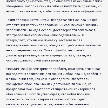
мышление и бытие» (1992) философ Джон Д. Барроу сравнил
взгляды Витгенштейна и Гёделя, отметив, что оба показали
окончательные пределы математической логики и
формальных систем рассуждений. Логик Джордж Булос также
связал идеи Витгенштейна в «О достоверности» с теоремами
Гёделя (Булос, 1993). Он утверждал, что оба
продемонстрировали невозможность идеальной формальной
системы. Философ Марджори Перлофф посвятила главу
соединению Витгенштейна и Гёделя в своей книге 1999 года
«Лестница Витгенштейна: поэтический язык и странность
обыденного». Она подчеркнула их общее представление о
неполноте в логических системах, пытающихся полностью
охватить истину. Аллан Яник и Стивен Тулмин анализируют
параллели между взглядами Витгенштейна и Гёделя на
достоверность и полноту, раскрывая ограничения
формальных систем (1973).
Действительно, Витгенштейн утверждает, что
солипсистское требование логически достоверного знания о
реальности ошибочно. Всегда есть некоторые
основополагающие «шарнирные достоверности», на которые
опираются в рассуждениях и которые сами не могут быть