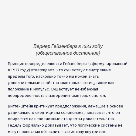
одних лишь пошаговых дедуктивных рассуждений. Будь то в
философии или формальной логике, всегда есть
необоснованные предположения, на которые опираются при
построении систем знания. Требование полноты и
абсолютного доказательства несостоятельно. Хотя принцип
Гейзенберга не связан с формальными дедуктивными
рассуждениями, он показывает замечательную параллель
между формальной логикой и философией, с одной стороны,
и природой, с другой.
Витгенштейн предлагает концептуальную критику
солипсизма, в то время как Гёдель предоставляет
формальное математическое доказательство теоремы о
неполноте. Но оба демонстрируют, что любая система знания
опирается на основные, неопределенные основания.
Гейзенберг распространяет это понятие на эмпирическую
область, которая ограничена его принципом
неопределенности. Уверенность остается неуловимой. Таким
образом, они предоставляют дополнительные перспективы
на присущие ограничения систематического знания,
формальных рассуждений об истине и эмпирических данных.