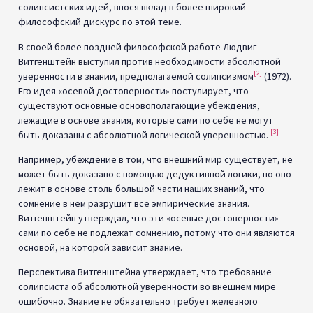
Параллель Витгенштейн —
Гёдель — Гейзенберг
Философская связь между критикой солипсизма
Витгенштейном, теоремами Гёделя о неполноте и принципом
неопределенности Гейзенберга очевидна: Витгенштейн,
Гёдель и Гейзенберг утверждают, что абсолютно
достоверное, полное знание является нереалистичным
идеалом. Они демонстрируют ограничения на
систематические, формальные рассуждения об истине и
ограничения на эмпирическое знание.
Курт Гёдель,
ок. 1926 г.
(общественное
достояние)
Ряд авторов провели параллель между взглядами
Витгенштейна и Гёделя. В своей книге «Пи в небе: счет,