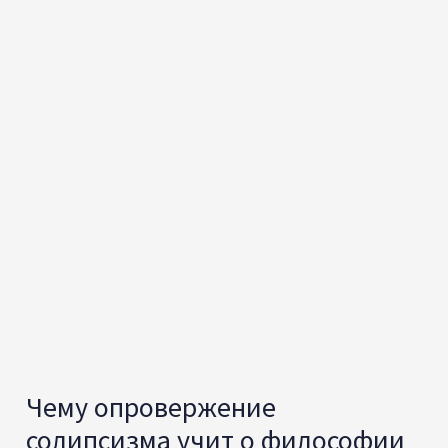
Чему опровержение
солипсизма учит о философии