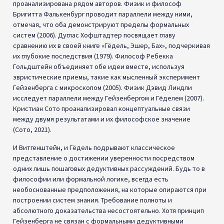
патологией.
На мой взгляд, солипсизм никогда не предназначался для того,
чтобы быть философией, которую можно было бы принять
как свою собственную. Вместо этого он должен был быть
чрезвычайно элегантным и мощным
gedanken
экспериментом,
который многому нас учит. Действительно, картезианский
«злой демон» был классическим
gedanken
экспериментом.
Солипсизм просит, чтобы его опровергли. И его различные
опровержения содержат мощные уроки для науки,
философии и философии науки.
Бертран Рассел считал, что солипсизм можно опровергнуть на
основе эмпиризма и человеческой интуиции. Во-первых,
солипсизм противоречит нашему эмпирическому опыту и
подрывает все научное предприятие как бесполезное. Во-
вторых, Рассел отвергает солипсизм на основании его
противоречия нашему интуитивному пониманию внешнего
мира и существования других умов. Критика солипсизма
Расселом подчеркивает важность интуиции и здравого
смысла в философском исследовании.