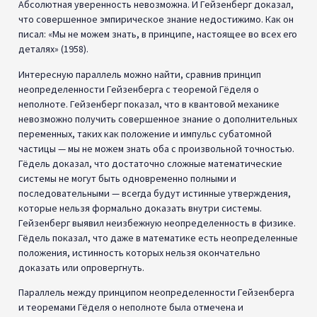
Вместо достижимых уверенностей Витгенштейн, Гёдель и
Гейзенберг указывают на эндемические неопределенности,
лежащие в основе нашего понимания мира. Стремление к
абсолютному объективному знанию посредством разума и
науки имеет свои пределы.
Последствия и выводы
Солипсизм представляет нам головоломку — это абсурдно
prima facia
, и все же невозможно опровергнуть логически; он
отталкивает своим нарциссическим эгоцентризмом и в то же
время элегантен в своей простоте, последовательности и
объяснительной силе.
Исторически едва ли был серьезный философ, которого
можно было бы по-настоящему назвать солипсистом. Я не
знаю ни одного философа сегодня, который считал бы
солипсизм жизнеспособной философской позицией,
которую можно было бы принять в качестве своего
weltanschauung
. Нужно быть сумасшедшим, чтобы верить, что
твой разум — единственное, что действительно существует
— такая точка зрения по праву считалась бы психиатрической