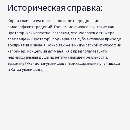
Историческая справка:
Корни солипсизма можно проследить до древних
философских традиций. Греческие философы, такие как
Протагор, как известно, заявляли, что «человек есть мера
всех вещей» (Протагор), подчеркивая субъективную природу
восприятия и знания. Точно так же в индуистской философии,
например, концепция
атмана
(«я») предполагает, что
индивидуальная душа идентична высшей реальности,
Брахману (Чхандогья-упанишада, Брихадараньяка-упанишада
и Катха-упанишада).