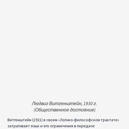
уверенности. Его идея осевой достоверности показывает,
что требования солипсизма непоследовательны, и
утверждает, что знание может существовать без
опровержения солипсизма, обходя его требование логически
неопровержимых истин. Философия Витгенштейна
демонстрирует недостатки в предпосылках, лежащих в
основе солипсистской эпистемологии.
Чисхолм (1942) рассматривает проблему критерия, оспаривая
последствия солипсизма для знания и обоснования, особенно
в отношении того, как можно определить, является ли
убеждение обоснованным или достижимо ли знание, не
предполагая уже некоторого стандарта или критерия для
обоснования. Чисхолм утверждает, что любая попытка
установить такой критерий в конечном итоге будет
опираться на круговое рассуждение или бесконечный
регресс, поскольку любой критерий должен быть сам
обоснован некоторым дальнейшим критерием. Эта дилемма
представляет собой серьезную проблему для
фундаменталистских и когерентистских теорий
эпистемического обоснования, включая солипсизм.