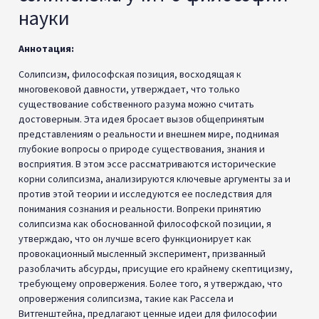
науки
Аннотация:
Солипсизм, философская позиция, восходящая к
многовековой давности, утверждает, что только
существование собственного разума можно считать
достоверным. Эта идея бросает вызов общепринятым
представлениям о реальности и внешнем мире, поднимая
глубокие вопросы о природе существования, знания и
восприятия. В этом эссе рассматриваются исторические
корни солипсизма, анализируются ключевые аргументы за и
против этой теории и исследуются ее последствия для
понимания сознания и реальности. Вопреки принятию
солипсизма как обоснованной философской позиции, я
утверждаю, что он лучше всего функционирует как
провокационный мысленный эксперимент, призванный
разоблачить абсурды, присущие его крайнему скептицизму,
требующему опровержения. Более того, я утверждаю, что
опровержения солипсизма, такие как Рассела и
Витгенштейна, предлагают ценные идеи для философии