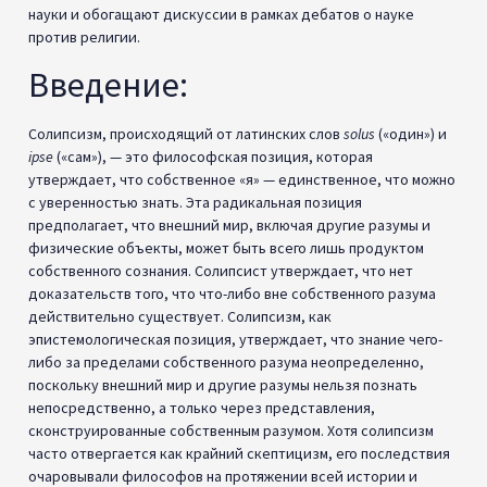
науки и обогащают дискуссии в рамках дебатов о науке
против религии.
Введение:
Солипсизм, происходящий от латинских слов
solus
(«один») и
ipse
(«сам»), — это философская позиция, которая
утверждает, что собственное «я» — единственное, что можно
с уверенностью знать. Эта радикальная позиция
предполагает, что внешний мир, включая другие разумы и
физические объекты, может быть всего лишь продуктом
собственного сознания. Солипсист утверждает, что нет
доказательств того, что что-либо вне собственного разума
действительно существует. Солипсизм, как
эпистемологическая позиция, утверждает, что знание чего-
либо за пределами собственного разума неопределенно,
поскольку внешний мир и другие разумы нельзя познать
непосредственно, а только через представления,
сконструированные собственным разумом. Хотя солипсизм
часто отвергается как крайний скептицизм, его последствия
очаровывали философов на протяжении всей истории и