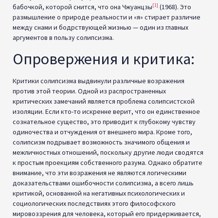
внимание, что эти возражения не являются логическими
доказательствами ошибочности солипсизма, а всего лишь
критикой, основанной на негативных психологических и
социологических последствиях этого философского
мировоззрения для человека, который его придерживается,
а также для общества.
Бертран
Рассел в 1949
году от
Юсуфа
Карша
(Общественное
достояние)
Философы, такие как Бертран Рассел, также выступали
против солипсизма, апеллируя к эмпирическим данным и
научным рассуждениям. Последовательность и
предсказуемость внешнего мира, а также успех научных
исследований предполагают, что существует объективная
реальность, независимая от индивидуального восприятия
(Рассел, «Проблемы философии», 1912). Рассел также