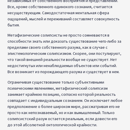
независимых от собственного восприятия и представлений.
Все, кроме собственного одинокого сознания, считается
несуществующим. Самодостаточная ментальная сфера
ощущений, мыслей и переживаний составляет совокупность
бытия.
Метафизические солипсисты не просто сомневаются в
способности знать или доказать существование чего-либо за
пределами своего собственного разума, как в случае с
эпистемологическим солипсизмом. Скорее, они постулируют,
что такой внешней реальности вообще не существует. Нет
недостигнутых или ненаблюдаемых объектов или событий.
Все возникает из порождающего разума и существует в нем.
Ограничивая существование только субъективными
психическими явлениями, метафизический солипсизм
занимает крайнюю позицию, согласно которой реальность
совпадает с индивидуальным сознанием. Он исключает любое
предположение о более широком мире, рассматривая его не
просто как непознаваемый, но и как вымышленный. Только
солипсистский разум остается реальным, если довести его
до этой абсолютной онтологической крайности.