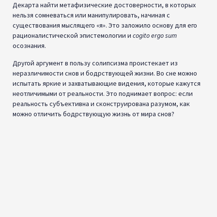
Декарта найти метафизические достоверности, в которых
нельзя сомневаться или манипулировать, начиная с
существования мыслящего «я». Это заложило основу для его
рационалистической эпистемологии и
cogito ergo sum
осознания.
Другой аргумент в пользу солипсизма проистекает из
неразличимости снов и бодрствующей жизни. Во сне можно
испытать яркие и захватывающие видения, которые кажутся
неотличимыми от реальности. Это поднимает вопрос: если
реальность субъективна и сконструирована разумом, как
можно отличить бодрствующую жизнь от мира снов?
Десять
сыновей
Сюаньмэня,
Чжуанцзы от
Хуа Цзыли
(Общественное
достояние)