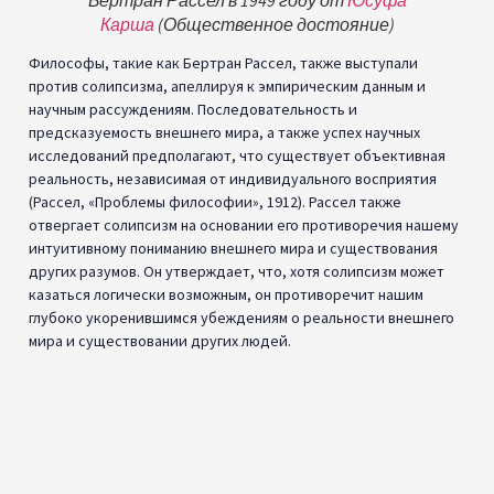
Его идея «осевой достоверности» постулирует, что
существуют основные основополагающие убеждения,
лежащие в основе знания, которые сами по себе не могут
[3]
быть доказаны с абсолютной логической уверенностью.
Например, убеждение в том, что внешний мир существует, не
может быть доказано с помощью дедуктивной логики, но оно
лежит в основе столь большой части наших знаний, что
сомнение в нем разрушит все эмпирические знания.
Витгенштейн утверждал, что эти «осевые достоверности»
сами по себе не подлежат сомнению, потому что они являются
основой, на которой зависит знание.
Перспектива Витгенштейна утверждает, что требование
солипсиста об абсолютной уверенности во внешнем мире
ошибочно. Знание не обязательно требует железного
логического доказательства, но опирается на основные рамки
убеждений, которые сами по себе не могут быть доказаны, но
на которые опираются, чтобы осмыслить опыт и информацию.
Таким образом, Витгенштейн предоставляет основания для
отвержения жестких предположений солипсизма о знании и