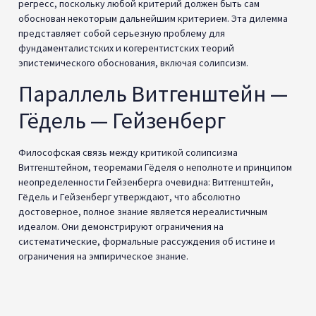
доказаны. Как выразился Витгенштейн: «Сама игра сомнения
предполагает уверенность» (1969).
Точно так же теоремы Гёделя о неполноте доказывают, что ни
одна достаточно сложная логическая или математическая
система не может быть одновременно последовательной и
полной. Внутри системы всегда будут истинные утверждения,
которые не могут быть формально доказаны как истинные
или ложные внутри самой системы. Формальные рассуждения
имеют внутренние ограничения.