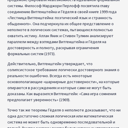
Витгенштейн критикует предположения, лежащие в основе
радикального скептицизма солипсизма, показывая, что он
опирается на невозможные стандарты доказательства.
Гёдель формально доказывает, что логические системы не
могут полностью объяснить всю истину внутри них.
Абсолютная уверенность невозможна. И Гейзенберг доказал,
что совершенное эмпирическое знание недостижимо. Как он
писал: «Мы не можем знать, в принципе, настоящее во всех его
деталях» (1958).
Интересную параллель можно найти, сравнив принцип
неопределенности Гейзенберга с теоремой Гёделя о
неполноте. Гейзенберг показал, что в квантовой механике
невозможно получить совершенное знание о дополнительных
переменных, таких как положение и импульс субатомной
частицы — мы не можем знать оба с произвольной точностью.
Гёдель доказал, что достаточно сложные математические
системы не могут быть одновременно полными и
последовательными — всегда будут истинные утверждения,
которые нельзя формально доказать внутри системы.
Гейзенберг выявил неизбежную неопределенность в физике.