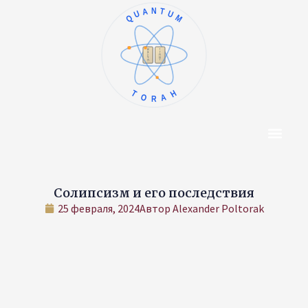
QUANTUM
ו
א
ז
ב
ח
ג
ט
ד
י
ה
TORAH
Центр Конт
Об Авторе
Солипсизм и его последствия
25 февраля, 2024
Автор
Alexander Poltorak