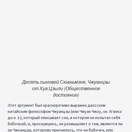
Этот аргумент был красноречиво выражен даосским
китайским философом Чжуанцзы (или Чжуан Чжоу, ок. IV века
до н. э.), который описывает сон, в котором он испытал себя
бабочкой, и, проснувшись, он размышляет о том, является ли
он Чжуанцзы, которому приснилось, что он бабочка, или
[1]
бабочкой, которой снится, что она Чжуанцзы
(1968). Это
размышление о природе реальности и «я» стирает различие
между снами и бодрствующей жизнью — один из главных
аргументов в пользу солипсизма.
Опровержения и критика:
Критики солипсизма выдвинули различные возражения
против этой теории. Одной из распространенных
критических замечаний является проблема солипсистской
изоляции. Если кто-то искренне верит, что он единственное
сознательное существо, это приводит к глубокому чувству
одиночества и отчуждения от внешнего мира. Кроме того,
солипсизм подрывает возможность значимого общения и
межличностных отношений, поскольку другие люди сводятся
к простым проекциям собственного разума. Однако обратите