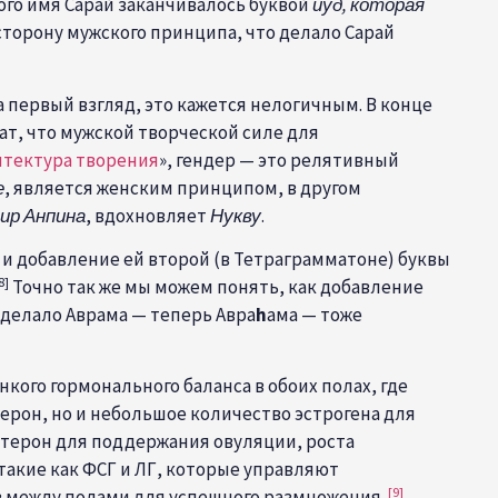
ого имя Сарай заканчивалось буквой
йуд, которая
сторону мужского принципа, что делало Сарай
а первый взгляд
, это кажется нелогичным. В конце
т, что мужской творческой силе для
итектура творения
», гендер — это релятивный
е
, является женским принципом, в другом
ир Анпина
, вдохновляет
Нукву
.
 и добавление ей второй (в Тетраграмматоне) буквы
8]
Точно так же мы можем понять, как добавление
делало Аврама — теперь Авра
h
ама — тоже
кого гормонального баланса в обоих полах, где
ерон, но и небольшое количество эстрогена для
стерон для поддержания овуляции, роста
такие как ФСГ и ЛГ, которые управляют
[9]
в между полами для успешного размножения.