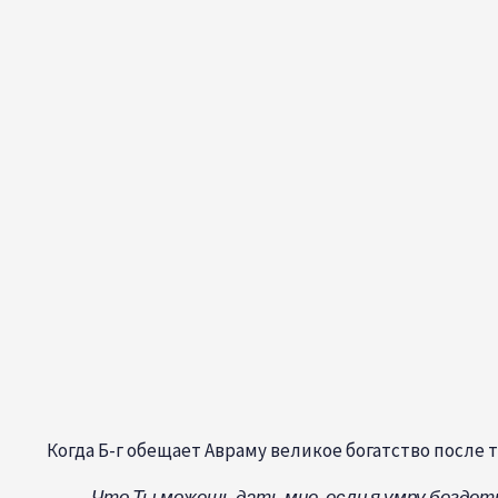
Когда Б-г обещает Авраму великое богатство после 
Что Ты можешь дать мне, если я умру бездет