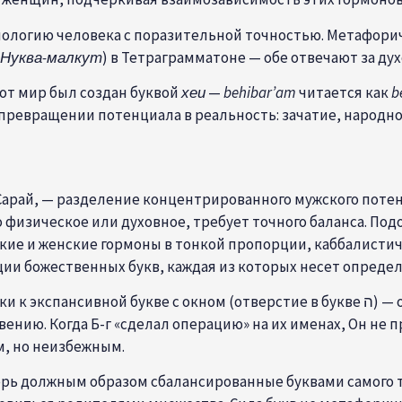
иологию человека с поразительной точностью. Метафорич
Нуква-малкут
) в Тетраграмматоне — обе отвечают за ду
тот мир был создан буквой
хеи
—
behibar’am
читается как
b
 превращении потенциала в реальность: зачатие, народно
Сарай, — разделение концентрированного мужского поте
о физическое или духовное, требует точного баланса. По
ие и женские гормоны в тонкой пропорции, каббалистиче
ии божественных букв, каждая из которых несет опреде
букве с окном (отверстие в букве ה) — отражает переход от потенциала к актуализации, от
ению. Когда Б-г «сделал операцию» на их именах, Он не 
м, но неизбежным.
перь должным образом сбалансированные буквами самого т