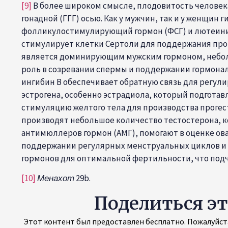
[9]
В более широком смысле, плодовитость человек
гонадной (ГГГ) осью. Как у мужчин, так и у женщи
фолликулостимулирующий гормон (ФСГ) и лютеиниз
стимулирует клетки Сертоли для поддержания прои
является доминирующим мужским гормоном, небольш
роль в созревании спермы и поддержании гормональ
ингибин B обеспечивает обратную связь для регул
эстрогена, особенно эстрадиола, который подготав
стимуляцию желтого тела для производства проге
производят небольшое количество тестостерона, к
антимюллеров гормон (АМГ), помогают в оценке ова
поддержании регулярных менструальных циклов и о
гормонов для оптимальной фертильности, что под
[10]
Менахот
29b.
Поделиться э
Этот контент был предоставлен бесплатно. Пожалуйста