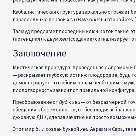
Каббалистическая структура зеркально отражает б
параллельные первой
хеи
(
Има-бина
) и второй
хеи
(
Талмуд предлагает последний ключ к этой тайне: э
(потенциал) к двум
хеи
(создание) сигнализирует о
Заключение
Мистическая процедура, проведенная с Аврамом и 
— раскрывает глубокую истину: плодородие, будь т
демонстрирует, что обоим полам необходимы мужск
плодотворность зависит от правильной конфигурац
Преобразование от
йуд
к
хеи
— от безразмерной точки к экспансивной 
обещания к беременности, от бесплодия к благослов
духовную ДНК, сделав зачатие не просто возможны
Этот мир был создан буквой
хеи
. Авраам и Сара, те