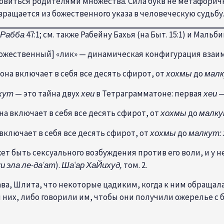
ановиться родителями множества. Сила букв не метафори
ращается из божественного указа в человеческую судьбу
 Рабба
47:1; см. также Рабейну Бахья (на Быт. 15:1) и Мальби
[божественный] «лик» — динамическая конфигурация вз
а она включает в себя все десять сфирот, от
хохмы
до
малк
хут
— это тайна двух
хеи
в Тетраграмматоне: первая
хеи
—
она включает в себя все десять сфирот, от
хохмы
до
малку
а включает в себя все десять сфирот, от
хохмы
до
малкут:
т быть сексуального возбуждения против его воли, и у н
и эла ле-даʿат
).
Шаʿар ХаЙихуд
,
том. 2.
Рава, Шлита, что некоторые цадиким, когда к ним обраща
 них, либо говорили им, чтобы они получили ожерелье с 