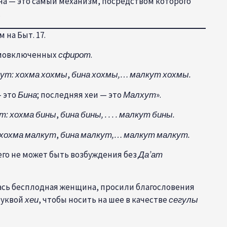
чна — это самый механизм, посредством которого
.
м на Быт. 17.
аимовключенных
сфирот
.
ут: хохма
хохмы
,
бина
хохмы,… малкут
хохмы.
 это
Бина
; последняя хеи — это
Малхут
».
т: хохма
бины
,
бина
бины, . . . . малкут
бины.
 хохма
малкут
,
бина
малкут,… малкут
малкут.
его не может быть возбуждения без
Да’ат
лась бесплодная женщина, просили благословения
буквой
хеи
, чтобы носить на шее в качестве
сегулы