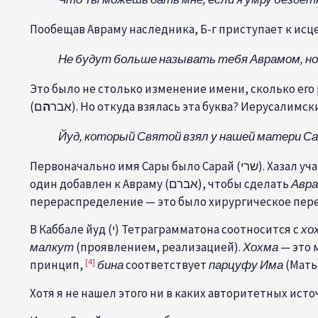
Пообещав Авраму наследника, Б-г приступает к ис
Не будут больше называть тебя Аврамом, но 
ם). Но откуда взялась эта буква? Иерусали
(אבר
ה
Йуд, который Святой взял у нашей матери Сар
Первоначально имя Сары 
один добавлен к Авраму (אברם), чтобы сделать
Авра
перераспределение — это было хирургическое пер
В Каббале йуд (י) Тетраграмматона соотносится с
хо
малкут
(проявлением, реализацией).
Хохма
— это 
[4]
принцип,
бина
соответствует
парцуфу
Има
(Мать
Хотя я не нашел этого ни в каких авторитетных ист