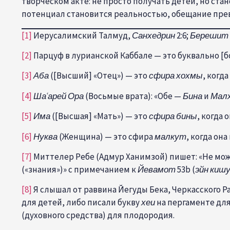
творческом акте: не просто получать детей, но ст
потенциал становится реальностью, обещание прев
[1]
Иерусалимский Талмуд,
Санхедрин
2:6;
Берешит
[2]
Парцуф в лурианской Каббале — это буквально 
[3]
Аба
([Высший] «Отец») — это
сфира
хохмы
, когд
[4]
Шаʿарей Ора
(Восьмые врата): «Обе —
Бина
и
Мал
[5]
Има
([Высшая] «Мать») — это
сфира
бины
, когда 
[6]
Нуква
(Женщина) — это сфира
малкут
, когда он
[7]
Миттелер Ребе (Адмур Ханимзой) пишет: «Не може
(«знания»)» с примечанием к
Йевамот
53b (
эйн кишу
[8]
Я слышал от раввина Йегуды Бека, Черкасского 
для детей, либо писали букву
хеи
на пергаменте для
(духовного средства) для плодородия.