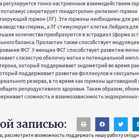
а регулируется тонко настроенным взаимодействием го
н гипоталамус секретирует гонадотропин-рилизинг-гормон
ирующий гормон (ЛГ). Эти гормоны необходимы для репр
зводства спермы, а ЛГ стимулирует клетки Лейдига для 
ие количества преобразуются в эстрадиол (форма эстр
ного баланса. Пролактин также способствует модуляции 
ирования ФСГ. У женщин ФСГ способствует развитию яич
ливает слизистую оболочку матки к потенциальной имплан
стерона, который поддерживает эндометрий во время ра
оторый поддерживает развитие фолликулов и сексуально
риального резерва, в то время как гормоны щитовидной ж
бщего репродуктивного здоровья. Таким образом, обоим
черкивает сложность и взаимозависимость эндокринных 
той записью:
, рассмотрите возможность поддержать нашу работу сегодня 