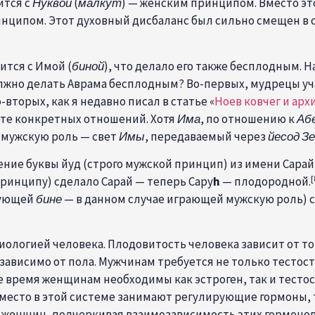
ится с
Нуквой
(
малкут
) — женским принципом. Вместо эт
инципом. Этот духовный дисбаланс был сильно смещен в 
ится с Имой (
биной
), что делало его также бесп
лодным. Н
лжно делать Аврама бесплодным? Во-первых, мудрецы уча
-вторых, как я недавно писал в статье «
Ноев ковчег и арх
сте конкретных отношений. Хотя
Има
, по отношению к
Аб
т мужскую роль — свет
Имы
, передаваемый через
йесод
Зе
ение буквы йуд (строго мужской принцип) из имени Сарай
[
ринципу) сделало Сарай — теперь Сару
h
— плодородной.
вующей
бине
— в данном случае играющей мужскую роль) с
ологией человека. Плодовитость человека зависит от тон
ависимо от пола. Мужчинам требуется не только тестост
е время женщинам необходимы как эстроген, так и тесто
 место в этой системе занимают регулирующие гормоны, 
у женщин, подчеркивая взаимозависимость этих гормоно