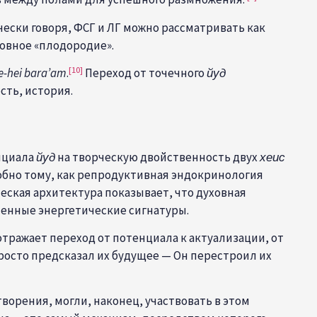
ески говоря, ФСГ и ЛГ можно рассматривать как
ховное «плодородие».
[10]
e-hei bara’am
.
Переход от точечного
йуд
сть, история.
нциала
йуд
на творческую двойственность двух
хеис
добно тому, как репродуктивная эндокринология
ская архитектура показывает, что духовная
ленные энергетические сигнатуры.
просто предсказал их будущее — Он перестроил их
ворения, могли, наконец, участвовать в этом