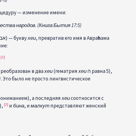
оцедуру — изменение имени:
ства народов. (Книга Бытия 17:5)
Это было не столько изменение имени, сколько его расширение — Б-г добавил одну букву к имени Аврама (אברם) — букву
хеи
, превратив его имя в Авра
h
ама
ние:
[1]
.
 преобразован в два
хеи
(гематрия
хеи
ה равна 5),
)
. Это было не просто лингвистическое
ониманием), а последняя
хеи
соотносится с
[3]
),
и
бина
, и
малкут
представляют женский