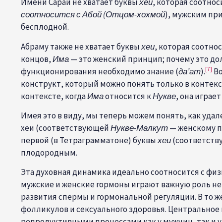
Имени
С
арай не хватает буквы
хеи
, которая соотнос
соотносится с Абой (Отцом-хохмой
), мужским пр
бесплодной.
Абраму также не хватает
буквы
хеи
, которая соотнос
концов,
Има
— это женский принцип; почему это до
[7]
функционирования необходимо знание (
да’ат
).
Во
конструкт, который можно понять только в контек
контексте, когда
Има
относится к
Нукве
, она играе
Имея это в виду, мы теперь можем понять, как удал
хеи (соответствующей
Нукве-Малкут
— женскому п
первой (в Тетраграмматоне) буквы
хеи
(соответст
плодородным.
Эта духовная динамика идеально соотносится с физи
мужские и женские гормоны играют важную роль нез
развития спермы и гормональной регуляции. В то ж
фолликулов и сексуального здоровья. Центральное
репродуктивными процессами как у мужчин, так и 