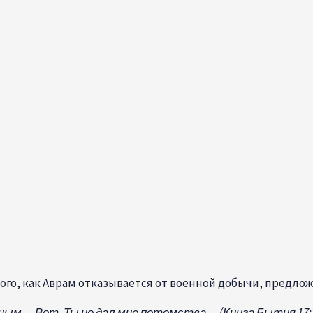
того, как Аврам отказывается от военной добычи, предло
ным… Вот, Ты не дал мне потомства… (Книга Бытия 17:2