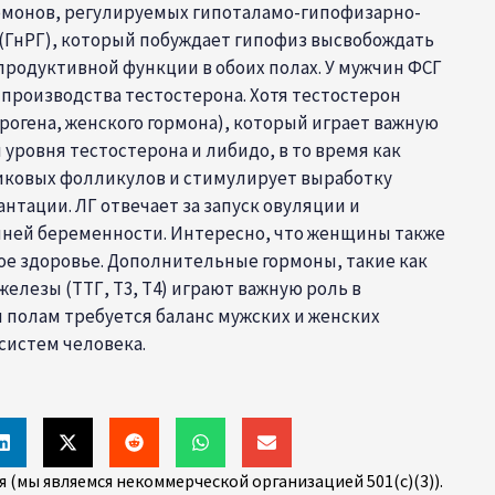
рмонов, регулируемых гипоталамо-гипофизарно-
 (ГнРГ), который побуждает гипофиз высвобождать
одуктивной функции в обоих полах. У мужчин ФСГ
производства тестостерона. Хотя тестостерон
огена, женского гормона), который играет важную
уровня тестостерона и либидо, в то время как
никовых фолликулов и стимулирует выработку
тации. ЛГ отвечает за запуск овуляции и
нней беременности. Интересно, что женщины также
е здоровье. Дополнительные гормоны, такие как
елезы (ТТГ, Т3, Т4) играют важную роль в
 полам требуется баланс мужских и женских
систем человека.
(мы являемся некоммерческой организацией 501(c)(3)).