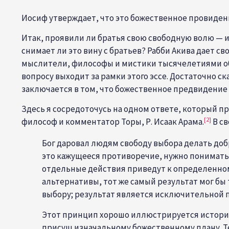
Иосиф утверждает, что это божественное провидение
Итак, проявили ли братья свою свободную волю — и
снимает ли это вину с братьев? Рабби Акива дает св
мыслители, философы и мистики тысячелетиями об
вопросу выходит за рамки этого эссе. Достаточно 
заключается в том, что божественное предвидение 
Здесь я сосредоточусь на одном ответе, который п
[2]
философ и комментатор Торы, Р. Исаак Арама.
В св
Бог даровал людям свободу выбора делать доб
это кажущееся противоречие, нужно понимать
отдельные действия приведут к определенному 
альтернативы, тот же самый результат мог бы
выбору; результат является исключительной п
Этот принцип хорошо иллюстрируется историей
присущ изначальному божественному плану. Т