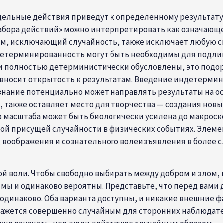
дельные действия приведут к определенному результату»
набора действий» можно интерпретировать как означающе
зм, исключающий случайность, также исключает любую 
детерминированность могут быть необходимы для подли
 полностью детерминистически обусловлены, это подор
 вносит открытость к результатам. Введение индетерми
знание потенциально может направлять результаты на ос
 также оставляет место для творчества — создания новы
о масштаба может быть биологически усилена до макрос
ой присущей случайности в физических событиях. Элем
воображения и сознательного волеизъявления в более с
ной воли. Чтобы свободно выбирать между добром и зл
мы и одинаково вероятны. Представьте, что перед вами 
 одинаково. Оба варианта доступны, и никакие внешние ф
кажется совершенно случайным для сторонних наблюдател