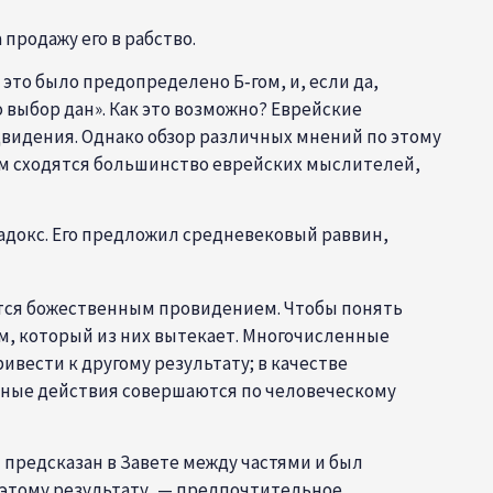
продажу его в рабство.
это было предопределено Б‑гом, и, если да,
о выбор дан». Как это возможно? Еврейские
видения. Однако обзор различных мнений по этому
ором сходятся большинство еврейских мыслителей,
радокс. Его предложил средневековый раввин,
яется божественным провидением. Чтобы понять
, который из них вытекает. Многочисленные
ивести к другому результату; в качестве
льные действия совершаются по человеческому
 предсказан в Завете между частями и был
 этому результату, — предпочтительное