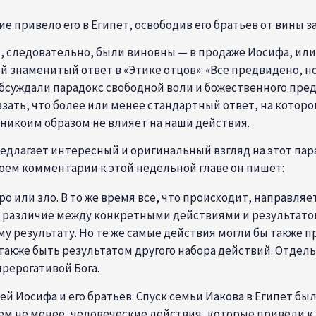
 привело его в Египет, освободив его братьев от вины за 
, следовательно, были виновны — в продаже Иосифа, или 
ой знаменитый ответ в «Этике отцов»: «Все предвидено, н
суждали парадокс свободной воли и божественного пред
сказать, что более или менее стандартный ответ, на кот
никоим образом не влияет на наши действия.
редлагает интересный и оригинальный взгляд на этот па
оем комментарии к этой недельной главе он пишет:
ро или зло. В то же время все, что происходит, направл
 различие между конкретными действиями и результатом
результату. Но те же самые действия могли бы также пр
 также быть результатом другого набора действий. Отде
рерогативой Бога.
 Иосифа и его братьев. Спуск семьи Иакова в Египет был
ем не менее, человеческие действия, которые привели к