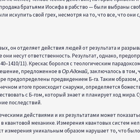
 продажа братьями Иосифа в рабство — были выбраны сво
и искупить свой грех, несмотря на то, что все, что они 
вых, он отделяет действия людей от результата и разры
 они несут ответственность. Результат, однако, предоп
0–1410/11). Крескас боролся с теологическим парадоксо
решение, предложенное в
Ор Адонай
, заключалось в том,
ире предопределены предвидением Б‑га. Таким образом,
конечном итоге происходит снаружи, определяется божес
ествовать с Б‑гом, который знает и планирует ход мира. 
ние последствий.
еческими действиями и их результатами может показать
ь в квантовой механике. Измерения квантовых систем не
кт измерения уникальным образом нарушает то, что было