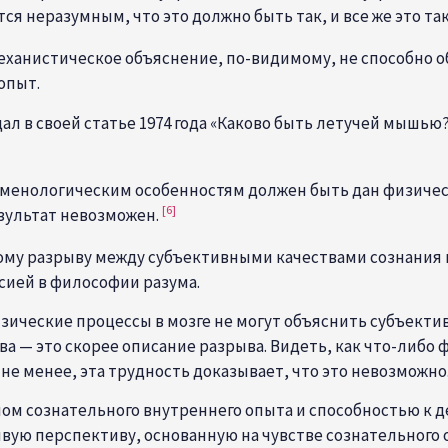
 неразумным, что это должно быть так, и все же это так
механистическое объяснение, по-видимому, не способно 
опыт.
ал в своей статье 1974 года «Каково быть летучей мышью
енологическим особенностям должен быть дан физически
[6]
езультат невозможен.
ому разрыву между субъективными качествами сознания 
сией в философии разума.
физические процессы в мозге не могут объяснить субъект
 — это скорее описание разрыва. Видеть, как что-либо 
не менее, эта трудность доказывает, что это невозможно
ом сознательного внутреннего опыта и способностью к 
вую перспективу, основанную на чувстве сознательного