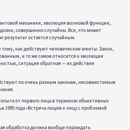
вантовой механики, эволюция волновой функции,
нако, совершенно случайны. Все, что может
ак результат остается случайным.
ому, как действуют человеческие агенты. Закон,
анным, и то же самое относится к эволюции
ностью, ситуация обратная — их действия
ействуют по очень разным законам, несовместимым
нания.
 опыта от первого лица в терминах объективных
 1995 года «Встреча лицом к лицу с проблемой
ая обработка должна вообще порождать