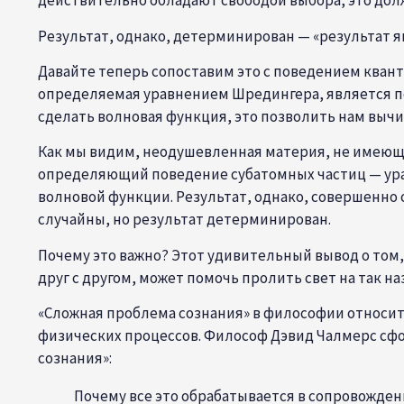
действительно обладают свободой выбора, это дол
Результат, однако, детерминирован — «результат 
Давайте теперь сопоставим это с поведением кван
определяемая уравнением Шредингера, является п
сделать волновая функция, это позволить нам вычи
Как мы видим, неодушевленная материя, не имеюща
определяющий поведение субатомных частиц — ура
волновой функции. Результат, однако, совершенно 
случайны, но результат детерминирован.
Почему это важно? Этот удивительный вывод о том
друг с другом, может помочь пролить свет на так
«Сложная проблема сознания» в философии относит
физических процессов. Философ Дэвид Чалмерс сфор
сознания»:
Почему все это обрабатывается в сопровожд