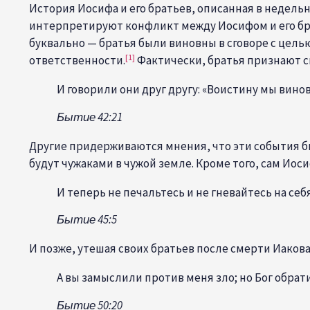
История Иосифа и его братьев, описанная в недел
интерпретируют конфликт между Иосифом и его б
буквально — братья были виновны в сговоре с целью
[1]
ответственности.
Фактически, братья признают с
И говорили они друг другу: «Воистину мы вино
Бытие 42:21
Другие придерживаются мнения, что эти события бы
будут чужаками в чужой земле. Кроме того, сам Иоси
И теперь не печальтесь и не гневайтесь на себ
Бытие 45:5
И позже, утешая своих братьев после смерти Иакова
А вы замыслили против меня зло; но Бог обрат
Бытие 50:20