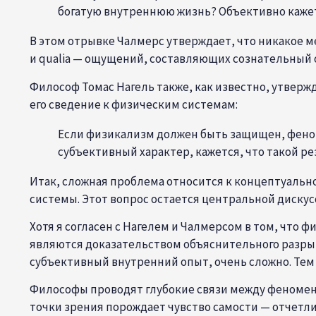
богатую внутреннюю жизнь? Объективно кажется
В этом отрывке Чалмерс утверждает, что никакое 
и qualia — ощущений, составляющих сознательный 
Философ Томас Нагель также, как известно, утвержд
его сведение к физическим системам:
Если физикализм должен быть защищен, феном
субъективный характер, кажется, что такой р
Итак, сложная проблема относится к концептуальн
системы. Этот вопрос остается центральной дискус
Хотя я согласен с Нагелем и Чалмерсом в том, что 
являются доказательством объяснительного разрыва
субъективный внутренний опыт, очень сложно. Тем 
Философы проводят глубокие связи между феномен
точки зрения порождает чувство самости — отчетли