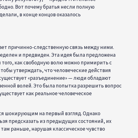
бодно. Вот почему братья несли полную
сделали, в конце концов оказалось
вает причинно-следственную связь между ними.
ределен и предвиден. Эта идея была предложена
м того, как свободную волю можно примирить с
 чтобы утверждать, что человеческие действия
 существует «разъединение» — люди обладают
твенной волей. Это была попытка разрешить вопрос
Существует как реальное человеческое
ся шокирующим на первый взгляд. Однако
льзя предсказать из предыдущих состояний, их
 там раньше, нарушая классическое чувство