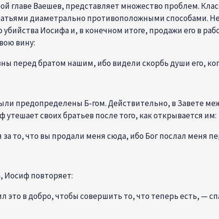
ьной главе Ваешев, представляет множество проблем. Кл
ратьями диаметрально противоположными способами. Н
 убийства Иосифа и, в конечном итоге, продажи его в раб
вою вину:
вны перед братом нашим, ибо видели скорбь души его, ко
ли предопределены Б‑гом. Действительно, в Завете межд
ф утешает своих братьев после того, как открывается им:
я за то, что вы продали меня сюда, ибо Бог послал меня п
, Иосиф повторяет:
ил это в добро, чтобы совершить то, что теперь есть, — 