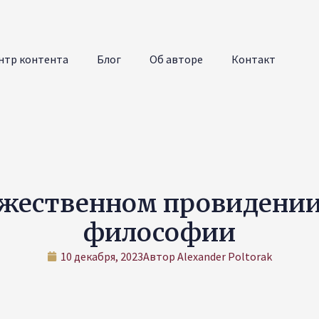
нтр контента
Блог
Об авторе
Контакт
ожественном провидени
философии
10 декабря, 2023
Автор
Alexander Poltorak