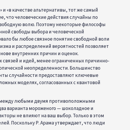
 и «в качестве альтернативы, тот же самый
е, что человеческие действия случайны по
свободную волю. Поэтому некоторые философы
нной свободы выбора и человеческой
вало бы любое связное понятие свободной воли
низма и распределений вероятностей позволяет
нове внутренних причин и оценок.
х связей и идей, менее ограниченных причинно-
копической неопределенности. Большинство
енты случайности предоставляют ключевые
ложных моделях, согласованных с квантовой
ом, между любыми двумя противоположными
два варианта мороженого — шоколадное и
акторы не влияют на ваш выбор. Только в этом
ей. Поскольку Р. Арама утверждает, что люди