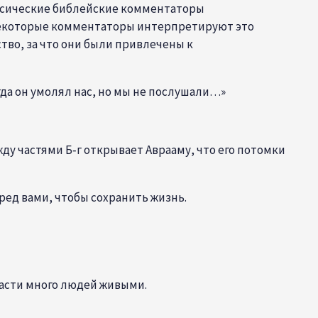
ассические библейские комментаторы
екоторые комментаторы интерпретируют это
ство, за что они были привлечены к
гда он умолял нас, но мы не послушали…»
у частями Б‑г открывает Аврааму, что его потомки
еред вами, чтобы сохранить жизнь.
спасти много людей живыми.