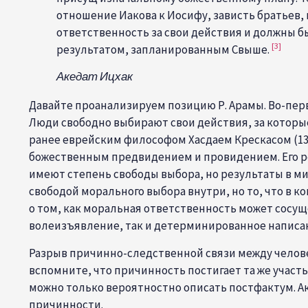
отношение Иакова к Иосифу, зависть братьев,
ответственность за свои действия и должны был
[3]
результатом, запланированным Свыше.
Акедат Ицхак
Давайте проанализируем позицию Р. Арамы. Во-пер
Люди свободно выбирают свои действия, за которые
ранее еврейским философом Хасдаем Крескасом (134
божественным предвидением и провидением. Его 
имеют степень свободы выбора, но результаты в м
свободой морального выбора внутри, но то, что в 
о том, как моральная ответственность может сосущ
волеизъявление, так и детерминированное написа
Разрыв причинно-следственной связи между челов
вспомните, что причинность постигает та же участ
можно только вероятностно описать постфактум. А
причинности.