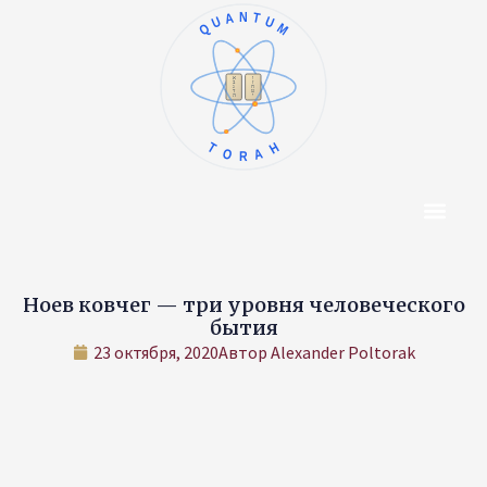
QUANTUM
ו
א
ז
ב
ח
ג
ט
ד
י
ה
TORAH
Центр Конт
Об Авторе
Ноев ковчег — три уровня человеческого
бытия
23 октября, 2020
Автор
Alexander Poltorak