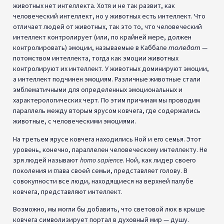
животных нет интеллекта. Хотя и не так развит, как
человеческий интеллект, но у животных есть интеллект. Что
отличает людей от животных, так это то, что человеческий
интеллект контролирует (или, по крайней мере, должен
контролировать) эмоции, называемые в Каббале
толедот
—
потомством интеллекта, тогда как эмоции животных
контролируют их интеллект. У животных доминируют эмоции,
а интеллект подчинен эмоциям. Различные животные стали
эмблематичными для определенных эмоциональных и
характерологических черт. По этим причинам мы проводим
параллель между вторым ярусом ковчега, где содержались
животные, с человеческими эмоциями.
На третьем ярусе ковчега находились Ной и его семья. Этот
уровень, конечно, параллелен человеческому интеллекту. Не
зря людей называют
homo sapience
. Ной, как лидер своего
поколения и глава своей семьи, представляет голову. В
совокупности все люди, находящиеся на верхней палубе
ковчега, представляют интеллект.
Возможно, мы могли бы добавить, что световой люк в крыше
ковчега символизирует портал в духовный мир — душу.