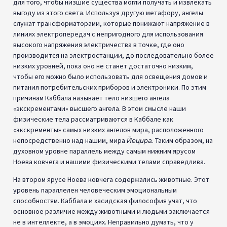
для того, чтобы низшие существа могли получать и извлекать
выгоду из этого света. Используя другую метафору, ангелы
служат трансформаторами, которые понижают напряжение в
линиях электропередач с непригодного для использования
высокого напряжения электричества в точке, где оно
производится на электростанции, до последовательно более
низких уровней, пока оно не станет достаточно низким,
чтобы его можно было использовать для освещения домов и
питания потребительских приборов и электроники. По этим
причинам Каббала называет тело низшего ангела
«экскрементами» высшего ангела. В этом смысле наши
физические тела рассматриваются в Каббале как
«экскременты» самых низких ангелов мира, расположенного
непосредственно над нашим, мира
Йецира
. Таким образом, на
духовном уровне параллель между самым нижним ярусом
Ноева ковчега и нашими физическими телами справедлива.
На втором ярусе Ноева ковчега содержались животные. Этот
уровень параллелен человеческим эмоциональным
способностям. Каббала и хасидская философия учат, что
основное различие между животными и людьми заключается
не в интеллекте, а в эмоциях. Неправильно думать, что у