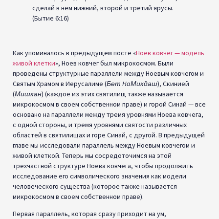
сделай в нем нижний, второй и третий ярусы.
(Бытие 6:16)
Как упоминалось в предыдущем посте «
Ноев ковчег — модель
живой клетки
», Ноев ковчег был микрокосмом. Были
проведены структурные параллели между Ноевым ковчегом и
Святым Храмом в Иерусалиме (
Бет HaМикдаш
), Скинией
(
Мишкан
) (каждое из этих святилищ также называется
микрокосмом в своем собственном праве) и горой Синай — все
основано на параллели между тремя уровнями Ноева ковчега,
с одной стороны, и тремя уровнями святости различных
областей в святилищах и горе Синай, с другой. В предыдущей
главе мы исследовали параллель между Ноевым ковчегом и
живой клеткой. Теперь мы сосредоточимся на этой
трехчастной структуре Ноева ковчега, чтобы продолжить
исследование его символического значения как модели
человеческого существа (которое также называется
микрокосмом в своем собственном праве).
Первая параллель, которая сразу приходит на ум,