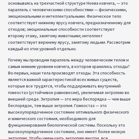
основываясь на трехчастной структуре Ноева ковчега, — это
параллель с человеческими способностями — физическими,
эмоциональными и интеллектуальными. Физическое тело
соответствует нижнему ярусу ковчега, предназначенному для
отходов; эмоциональные способности соответствуют
второму этажу, занятому животными; интеллект
соответствует верхнему ярусу, занятому людьми. Рассмотрим
каждый из этих уровней отдельно.
Почему мы проводим параллель между человеческим телом и
самым нижним уровнем ковчега, в котором хранились отходы?
Во-первых, наши тела производят отходы. Эта способность
является важной характеристикой всех живых существ,
которые все трудятся, чтобы поддерживать внутренний
гомеостаз (устойчивое равновесие), увеличивая энтропию во
внешней среде. Энтропия — это мера беспорядка — чем выше
беспорядок, тем выше энтропия. Гомеостаз — это
высокоупорядоченное состояние оптимального физического
и химического состояния, необходимого для
функционирования биологической системы. Поскольку это
высокоупорядоченное состояние, оно имеет более низкую
энтропию. Чтобы уменьшить энтропию внутри, все