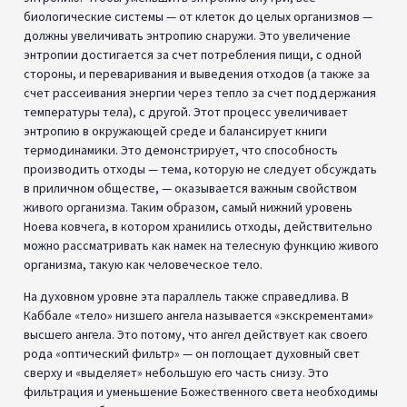
биологические системы — от клеток до целых организмов —
должны увеличивать энтропию снаружи. Это увеличение
энтропии достигается за счет потребления пищи, с одной
стороны, и переваривания и выведения отходов (а также за
счет рассеивания энергии через тепло за счет поддержания
температуры тела), с другой. Этот процесс увеличивает
энтропию в окружающей среде и балансирует книги
термодинамики. Это демонстрирует, что способность
производить отходы — тема, которую не следует обсуждать
в приличном обществе, — оказывается важным свойством
живого организма. Таким образом, самый нижний уровень
Ноева ковчега, в котором хранились отходы, действительно
можно рассматривать как намек на телесную функцию живого
организма, такую как человеческое тело.
На духовном уровне эта параллель также справедлива. В
Каббале «тело» низшего ангела называется «экскрементами»
высшего ангела. Это потому, что ангел действует как своего
рода «оптический фильтр» — он поглощает духовный свет
сверху и «выделяет» небольшую его часть снизу. Это
фильтрация и уменьшение Божественного света необходимы