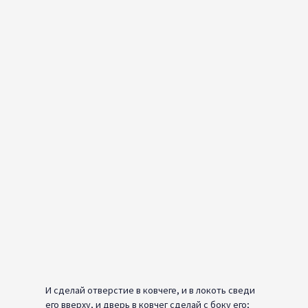
И сделай отверстие в ковчеге, и в локоть сведи
его вверху, и дверь в ковчег сделай с боку его;