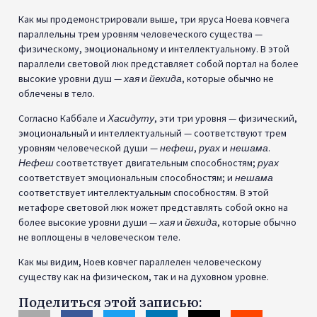
Как мы продемонстрировали выше, три яруса Ноева ковчега
параллельны трем уровням человеческого существа —
физическому, эмоциональному и интеллектуальному. В этой
параллели световой люк представляет собой портал на более
высокие уровни душ —
хая
и
йехида
, которые обычно не
облечены в тело.
Согласно Каббале и
Хасидуту
, эти три уровня — физический,
эмоциональный и интеллектуальный — соответствуют трем
уровням человеческой души —
нефеш
,
руах
и
нешама
.
Нефеш
соответствует двигательным способностям;
руах
соответствует эмоциональным способностям; и
нешама
соответствует интеллектуальным способностям. В этой
метафоре световой люк может представлять собой окно на
более высокие уровни души —
хая
и
йехида
, которые обычно
не воплощены в человеческом теле.
Как мы видим, Ноев ковчег параллелен человеческому
существу как на физическом, так и на духовном уровне.
Поделиться этой записью: