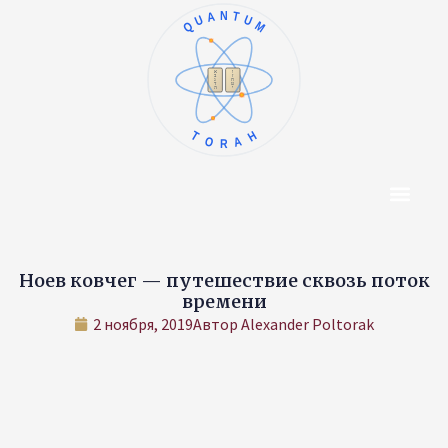
QUANTUM
ו
א
ז
ב
ח
ג
ט
ד
י
ה
TORAH
Центр Конт
Об Авторе
Ноев ковчег — путешествие сквозь поток
времени
2 ноября, 2019
Автор
Alexander Poltorak