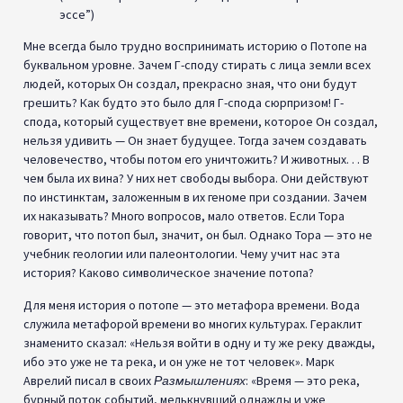
эссе”)
Мне всегда было трудно воспринимать историю о Потопе на
буквальном уровне. Зачем Г-споду стирать с лица земли всех
людей, которых Он создал, прекрасно зная, что они будут
грешить? Как будто это было для Г-спода сюрпризом! Г-
спода, который существует вне времени, которое Он создал,
нельзя удивить — Он знает будущее. Тогда зачем создавать
человечество, чтобы потом его уничтожить? И животных. . . В
чем была их вина? У них нет свободы выбора. Они действуют
по инстинктам, заложенным в их геноме при создании. Зачем
их наказывать? Много вопросов, мало ответов. Если Тора
говорит, что потоп был, значит, он был. Однако Тора — это не
учебник геологии или палеонтологии. Чему учит нас эта
история? Каково символическое значение потопа?
Для меня история о потопе — это метафора времени. Вода
служила метафорой времени во многих культурах. Гераклит
знаменито сказал: «Нельзя войти в одну и ту же реку дважды,
ибо это уже не та река, и он уже не тот человек». Марк
Аврелий писал в своих
Размышлениях
: «Время — это река,
бурный поток событий, мелькнувший однажды и уже