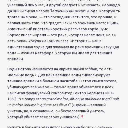
унесенный мимо нас, и другой следует и исчезает». Леонардо
да Винчи писал в своих
Записных книжках
: «Вода, которую ты
трогаешь в реке, — это последняя часть того, что прошло, и
первая часть того, что грядет. Так и со временем настоящим».
Аргентинский писатель коротких рассказов Хорхе Луис
Борхес писал: «Время — это река, которая несет меня, но я и
есть река». Урсула Ле Гуин писала: «История — наша
единственная лодка для плавания по реке времени». Текущая
вода — лучшая метафора, которую мы имеем для течения
времени.
Воды Потопа называются на иврите
mayim rabbim
, то есть
«великие воды». Для меня великие воды символизируют
течение времени в большом масштабе. В этом смысл потопа,
убивающего все живое — только время убивает все и всех.
Как писал французский композитор Гектор Берлиоз (1803–
1869):
“
Le temps est un grand maître, dit-on; le malheur est qu’il soit
un maître inhumain qui tue ses élèves
” («Время — великий
учитель, но, к сожалению, он бесчеловечный учитель,
[1]
который убивает всех своих учеников»)
Выжить в бурных водах потопа можно не борясь с сильным