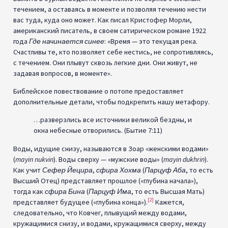
течением, а оставаясь в моменте и позволяя течению нести
вас туда, куда оно может. Как писал Кристофер Морли,
американский писатель, в своем сатирическом романе 1922
года
Где начинается синее
: «Время — это текущая река.
Счастливы те, кто позволяет себе нестись, не сопротивляясь,
с течением. Они плывут сквозь легкие дни. Они живут, не
задавая вопросов, в моменте».
Библейское повествование о потопе предоставляет
дополнительные детали, чтобы подкрепить нашу метафору.
…разверзлись все источники великой бездны, и
окна небесные отворились. (Бытие 7:11)
Воды, идущие снизу, называются в Зоар «женскими водами»
(
mayin nukvin
). Воды сверху — «мужские воды» (
mayin dukhrin
).
Как учит
Сефер Йецира
,
сфира
Хохма
(
Парцуф Аба
, то есть
Высший Отец) представляет прошлое («глубина начала»),
тогда как
сфира
Бина
(
Парцуф Има
, то есть Высшая Мать)
[2]
представляет будущее («глубина конца»).
Кажется,
следовательно, что Ковчег, плывущий между водами,
кружащимися снизу, и водами, кружащимися сверху, между