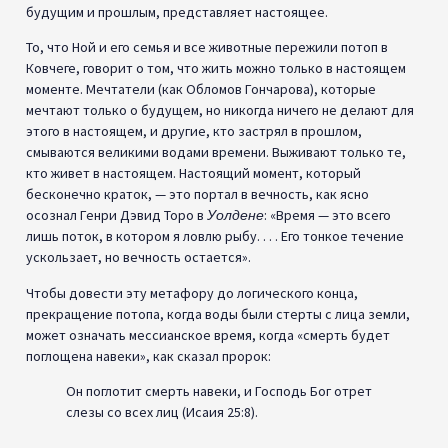
будущим и прошлым, представляет настоящее.
То, что Ной и его семья и все животные пережили потоп в
Ковчеге, говорит о том, что жить можно только в настоящем
моменте. Мечтатели (как Обломов Гончарова), которые
мечтают только о будущем, но никогда ничего не делают для
этого в настоящем, и другие, кто застрял в прошлом,
смываются великими водами времени. Выживают только те,
кто живет в настоящем. Настоящий момент, который
бесконечно краток, — это портал в вечность, как ясно
осознал Генри Дэвид Торо в
Уолдене
: «Время — это всего
лишь поток, в котором я ловлю рыбу. . . . Его тонкое течение
ускользает, но вечность остается».
Чтобы довести эту метафору до логического конца,
прекращение потопа, когда воды были стерты с лица земли,
может означать мессианское время, когда «смерть будет
поглощена навеки», как сказал пророк:
Он поглотит смерть навеки, и Господь Бог отрет
слезы со всех лиц (Исаия 25:8).