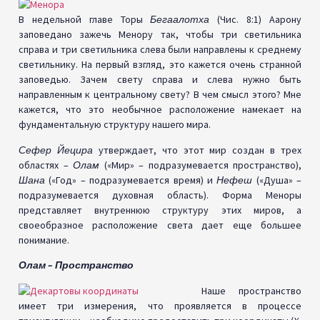
В недельной главе Торы
Бегаалотха
(Чис. 8:1) Аарону
заповедано зажечь Менору так, чтобы три светильника
справа и три светильника слева были направлены к среднему
светильнику. На первый взгляд, это кажется очень странной
заповедью. Зачем свету справа и слева нужно быть
направленным к центральному свету? В чем смысл этого? Мне
кажется, что это необычное расположение намекает на
фундаментальную структуру нашего мира.
Сефер Йецира
утверждает, что этот мир создан в трех
областях –
Олам
(«Мир» – подразумевается пространство),
Шана
(«Год» – подразумевается время) и
Нефеш
(«Душа» –
подразумевается духовная область). Форма Меноры
представляет внутреннюю структуру этих миров, а
своеобразное расположение света дает еще большее
понимание.
Олам – Пространство
Наше пространство
имеет три измерения, что проявляется в процессе