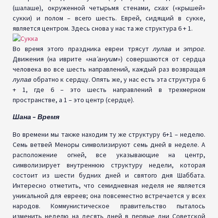
(шалаше), окруженной четырьмя стенами,
схах
(«крышей»
сукки) и полом – всего шесть. Еврей, сидящий в сукке,
является центром. Здесь снова у нас та же структура 6 + 1.
Во время этого праздника евреи трясут
лулав
и
этрог
.
Движения (на иврите «
на’ануим
») совершаются от сердца
человека во все шесть направлений, каждый раз возвращая
лулав
обратно к сердцу. Опять же, у нас есть эта структура 6
+ 1, где 6 – это шесть направлений в трехмерном
пространстве, а 1 – это центр (сердце).
Шана – Время
Во времени мы также находим ту же структуру 6+1 – неделю.
Семь ветвей Меноры символизируют семь дней в неделе. А
расположение огней, все указывающие на центр,
символизирует внутреннюю структуру недели, которая
состоит из шести будних дней и святого дня Шаббата.
Интересно отметить, что семидневная неделя не является
уникальной для евреев; она повсеместно встречается у всех
народов. Коммунистическое правительство пыталось
изменить неделю на десять дней в первые дни Советской