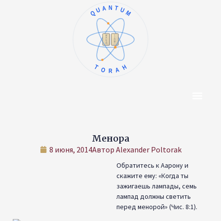
QUANTUM
ו
א
ז
ב
ח
ג
ט
ד
י
ה
TORAH
Центр Конт
Об Авторе
Менора
8 июня, 2014
Автор
Alexander Poltorak
Обратитесь к Аарону и
скажите ему: «Когда ты
зажигаешь лампады, семь
лампад должны светить
перед менорой» (Чис. 8:1).