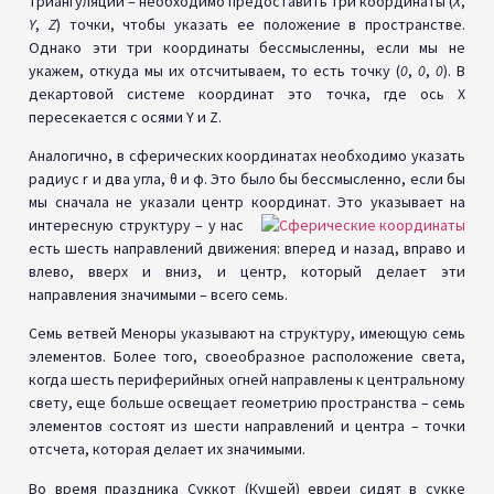
триангуляции – необходимо предоставить три координаты (
X
,
Y
,
Z
) точки, чтобы указать ее положение в пространстве.
Однако эти три координаты бессмысленны, если мы не
укажем, откуда мы их отсчитываем, то есть точку (
0
,
0
,
0
). В
декартовой системе координат это точка, где ось X
пересекается с осями Y и Z.
Аналогично, в сферических координатах необходимо указать
радиус r и два угла, θ и ϕ. Это было бы бессмысленно, если бы
мы сначала не указали центр координат.
Это указывает на
интересную структуру – у нас
есть шесть направлений движения: вперед и назад, вправо и
влево, вверх и вниз, и центр, который делает эти
направления значимыми – всего семь.
Семь ветвей Меноры указывают на структуру, имеющую семь
элементов. Более того, своеобразное расположение света,
когда шесть периферийных огней направлены к центральному
свету, еще больше освещает геометрию пространства – семь
элементов состоят из шести направлений и центра – точки
отсчета, которая делает их значимыми.
Во время праздника Суккот (Кущей) евреи сидят в сукке