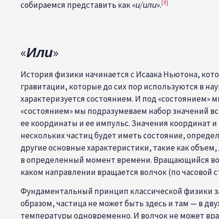
[8]
собираемся представить как «
и/или
».
«
Или
»
История физики начинается с Исаака Ньютона, кот
гравитации, которые до сих пор используются в на
характеризуется состоянием. И под «состоянием» м
«состоянием» мы подразумеваем набор значений вс
ее координаты и ее импульс. Значения координат 
нескольких частиц будет иметь состояние, опреде
другие основные характеристики, такие как объем
в определенный момент времени. Вращающийся волч
каком направлении вращается волчок (по часовой ст
Фундаментальный принцип классической физики зак
образом, частица не может быть здесь и там — в дв
температуры одновременно. И волчок не может вра