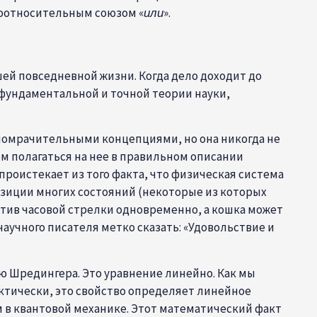
соотносительным союзом «
или
».
шей повседневной жизни. Когда дело доходит до
 фундаментальной и точной теории науки,
мопомрачительными концепциями, но она никогда не
ем полагаться на нее в правильном описании
проистекает из того факта, что физическая система
озиции многих состояний (некоторые из которых
тив часовой стрелки одновременно, а кошка может
учного писателя метко сказать: «Удовольствие и
ю Шредингера. Это уравнение линейно. Как мы
ктически, это свойство определяет линейное
 в квантовой механике. Этот математический факт