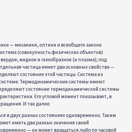
ики — механики, оптики и всеобщего закона
система (совокупность физических объектов)
ердое, жидкое и газообразное (и плазма); под
тдельная частица имеет два основных свойства —
деляют состояние этой частицы. Система из
в системе. Термодинамические системы имеют
к определяют состояние термодинамической системы
актеристики. Его угловой момент показывает, в
ращения. И так далее.
ся в двух разных состояниях одновременно. Таким
может иметь два разных значения своей
дновременно — он может вращаться
либо
по часовой