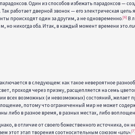
парадоксов. Один из способов избежать парадоксов — со
. Так работает дверной звонок — его электрическая цепь
[6]
нты происходят один за другим, а не одновременно.
В л
 но никогда оба. Итак, в каждый момент времени это
ли
ключается в следующем: как такое невероятное разнооб
свет, проходя через призму, расщепляется на семь цветов
иции всех возможных (и невозможных) состояний, желает 
площение, потому что ограниченный мир не может содер
ы либо в разное время, в разных местах, либо воплоще
нако, в отличие от своего божественного источника, он 
[7
чаем этот этап творения соотносительным союзом «
или
».