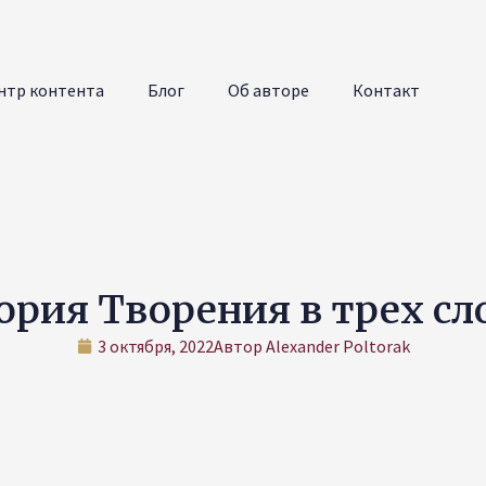
нтр контента
Блог
Об авторе
Контакт
ория Творения в трех сл
3 октября, 2022
Автор
Alexander Poltorak