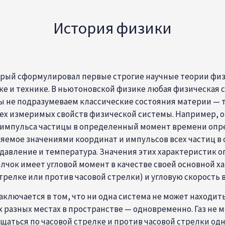
История физики
орый сформулировал первые строгие научные теории физ
уке и технике. В ньютоновской физике любая физическая 
ы не подразумеваем классические состояния материи — тв
ех измеримых свойств физической системы. Например, о
и импульса частицы в определенный момент времени опре
ляемое значениями координат и импульсов всех частиц 
, давление и температура. Значения этих характеристи
ок имеет угловой момент в качестве своей основной хар
релке или против часовой стрелки) и угловую скорость в
лючается в том, что ни одна система не может находить
ух разных местах в пространстве — одновременно. Газ не 
щаться по часовой стрелке и против часовой стрелки о