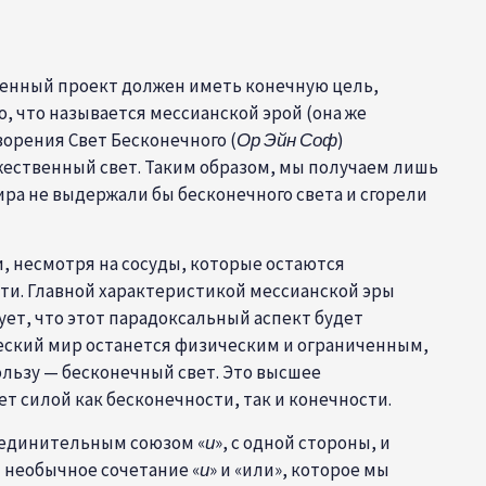
вленный проект должен иметь конечную цель,
, что называется мессианской эрой (она же
творения
Свет Бесконечного (
Ор Эйн Соф
)
жественный свет. Таким образом, мы получаем лишь
ира не выдержали бы бесконечного света и сгорели
, несмотря на сосуды, которые остаются
сти. Главной характеристикой мессианской эры
ует, что этот парадоксальный аспект будет
ический мир останется физическим и ограниченным,
ользу — бесконечный свет. Это высшее
 силой как бесконечности, так и конечности.
оединительным союзом «
и
», с одной стороны, и
т необычное сочетание «
и
» и «или», которое мы