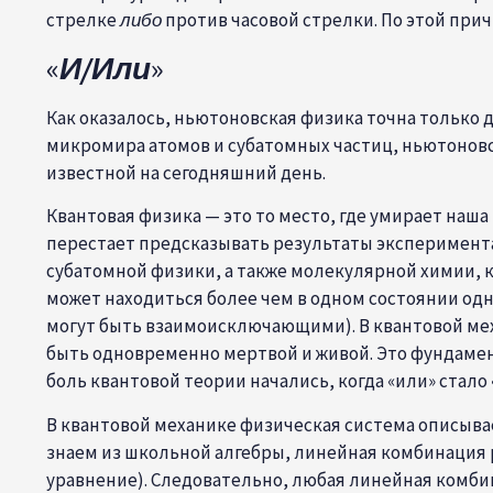
стрелке
либо
против часовой стрелки. По этой при
«
И/Или
»
Как оказалось, ньютоновская физика точна только 
микромира атомов и субатомных частиц, ньютоновс
известной на сегодняшний день.
Квантовая физика — это то место, где умирает наш
перестает предсказывать результаты эксперимента.
субатомной физики, а также молекулярной химии, к
может находиться более чем в одном состоянии од
могут быть взаимоисключающими). В квантовой мех
быть одновременно мертвой и живой. Это фундамент
боль квантовой теории начались, когда «или» стало 
В квантовой механике физическая система описыва
знаем из школьной алгебры, линейная комбинация 
уравнение). Следовательно, любая линейная комби