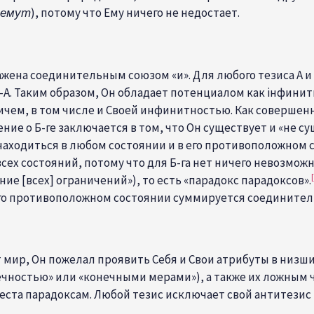
лемут
), потому что Ему ничего не недостает.
ена соединительным союзом «и». Для любого тезиса А и а
е-А. Таким образом, Он обладает потенциалом как i
нфинитн
ничем, в том числе и Своей инфинитностью. Как совершен
е о Б-ге заключается в том, что Он существует и «не су
находиться в любом состоянии и в его противоположном с
всех состояний, потому что для Б-га нет ничего невозмо
ие [всех] ограничений»), то есть «парадокс парадоксов».
го противоположном состоянии суммируется соединител
т мир, Он пожелал проявить Себя и Свои атрибуты в низши
ечностью» или «конечными мерами»), а также их ложным 
еста парадоксам. Любой тезис исключает свой антитезис 