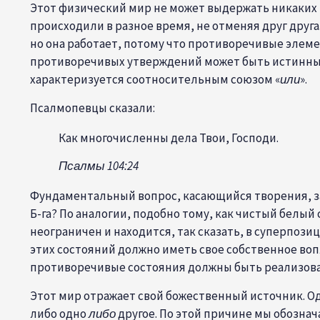
Этот физический мир не может выдержать никаких 
происходили в разное время, не отменяя друг друга
но она работает, потому что противоречивые элеме
противоречивых утверждений может быть истинным,
характеризуется соотносительным союзом «
или
».
Псалмопевцы сказали:
Как многочисленны дела Твои, Господи.
Псалмы 104:24
Фундаментальный вопрос, касающийся творения, за
Б-га? По аналогии, подобно тому, как чистый белый 
неограничен и находится, так сказать, в суперпоз
этих состояний должно иметь свое собственное во
противоречивые состояния должны быть реализован
Этот мир отражает свой божественный источник. Од
либо одно
либо
другое. По этой причине мы обозна