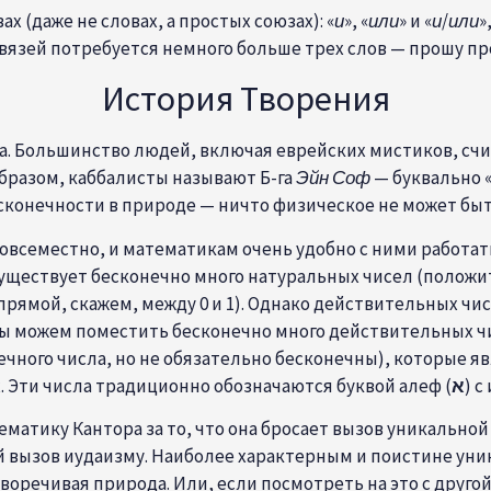
 (даже не словах, а простых союзах): «
и
», «
или
» и «
и
/
или
»
 связей потребуется немного больше трех слов — прошу п
История Творения
рца. Большинство людей, включая еврейских мистиков, с
 образом, каббалисты называют
Б-га
Эйн Соф
— буквально «
есконечности в природе — ничто физическое не может бы
овсеместно, и математикам очень удобно с ними работа
уществует бесконечно много натуральных чисел (положите
прямой, скажем, между 0 и 1). Однако действительных чи
 можем поместить бесконечно много действительных чи
чного числа, но не обязательно бесконечны), которые 
 Эти числа традиционно обозначаются буквой алеф (
א
) с
атику Кантора за то, что она бросает вызов уникальной 
й вызов иудаизму. Наиболее характерным и поистине уни
воречивая природа. Или, если посмотреть на это с друго