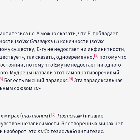
нтитезиса не-А можно сказать, что Б-г обладает
ости (
ко’ах бли гвуль
)
и
конечности (
ко’ах
ному существу, Б-гу не недостает ни инфинитности,
[2]
ществует», так сказать, одновременно,
потому что
остоянии, потому что Ему не недостает ни одного
жного. Мудрецы назвали этот самопротиворечивый
[3]
[4]
Бог есть высший парадокс.
Эта парадоксальная
ьным союзом «
и
».
[5]
х мирах (
тахтоним
).
Тахтоним
(
низшие
чувством независимости. В сотворенных мирах нет
и наоборот: это
либо
тезис
либо
антитезис.