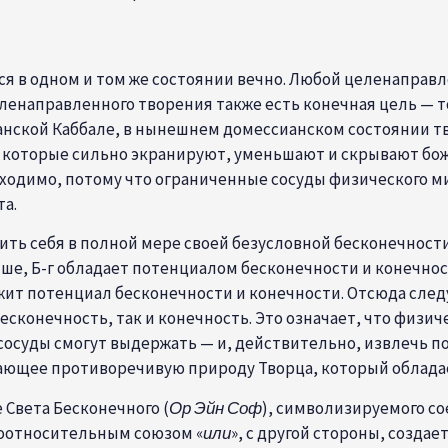
ься в одном и том же состоянии вечно. Любой целенапра
ленаправленного творения также есть конечная цель — то
анской Каббале
, в нынешнем домессианском состоянии 
, которые сильно экранируют, уменьшают и скрывают бо
обходимо, потому что ограниченные сосуды физического м
та.
ить себя в полной мере своей безусловной бесконечности
ше, Б-г обладает потенциалом бесконечности и конечно
жит потенциал бесконечности и конечности. Отсюда след
бесконечность, так и конечность. Это означает, что физ
 сосуды смогут выдержать — и, действительно, извлечь п
ающее противоречивую природу Творца, который обладает
Света Бесконечного (
Ор Эйн Соф
), символизируемого с
соотносительным союзом «
или
», с другой стороны, создае