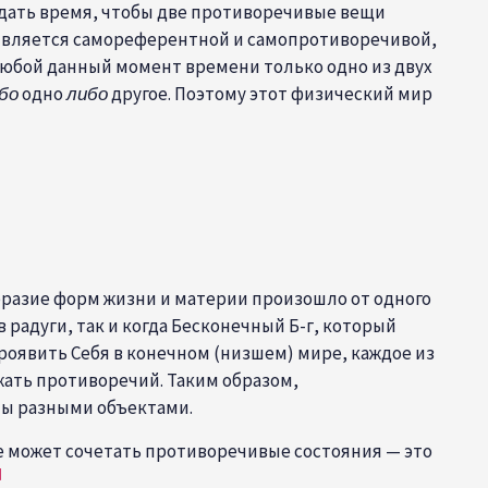
здать время, чтобы две противоречивые вещи
 является
самореферентной
и
самопротиворечивой
,
юбой данный момент времени только одно из двух
бо
одно
либо
другое. Поэтому этот физический мир
разие форм жизни и материи произошло от одного
 радуги, так и когда Бесконечный Б-г, который
проявить Себя в конечном (низшем) мире, каждое из
жать противоречий. Таким образом,
ны разными объектами.
не может сочетать противоречивые состояния — это
]