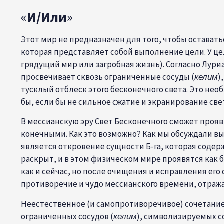
«
И/Или
»
Этот мир не предназначен для того, чтобы остават
которая представляет собой выполнение цели. У це
грядущий мир или загробная жизнь). Согласно
Лури
просвечивает сквозь ограниченные
сосуды (
келим
)
тусклый отблеск этого бесконечного света. Это не
бы, если бы не сильное сжатие и экранирование све
В мессианскую эру Свет Бесконечного сможет прояв
конечными. Как это возможно? Как мы обсуждали вы
является откровение сущности Б-га, которая содер
раскрыт, и в этом физическом мире проявятся как 
как и сейчас, но после очищения и исправления его
противоречие и чудо мессианского времени, отраж
Неестественное (и самопротиворечивое) сочетание 
ограниченных сосудов (
келим
), символизируемых 