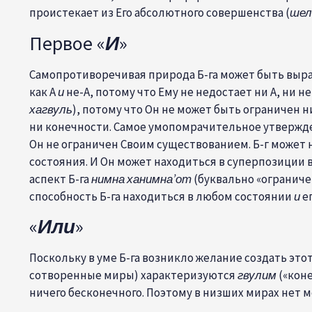
проистекает из Его абсолютного совершенства (
ше
Первое «
И
»
Самопротиворечивая природа Б-га может быть выраж
как А
и
не-А, потому что Ему не недостает ни А, ни н
хагвуль
)
, потому что Он не может быть ограничен 
ни конечности. Самое умопомрачительное утверждени
Он не ограничен Своим существованием. Б-г может 
состояния. И Он может находиться в суперпозиции 
аспект Б-га
нимна ханимна’от
(буквально «ограничен
способность Б-га находиться в любом состоянии
и
е
«
Или
»
Поскольку в уме Б-га возникло желание создать это
сотворенные миры
) характеризуются
гвулим
(«кон
ничего бесконечного. Поэтому в низших мирах нет м