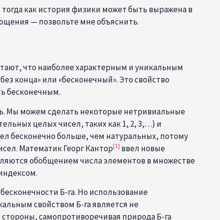
, тогда как история физики может быть выражена в
рощения — позвольте мне объяснить.
читают, что наиболее характерным и уникальным
без конца» или «бесконечный». Это свойство
ть бесконечным.
ть. Мы можем сделать некоторые нетривиальные
льных целых чисел, таких как 1, 2, 3,…) и
сел бесконечно больше, чем натуральных, потому
[1]
сел. Математик Георг Кантор
ввел новые
являются обобщением числа элементов в множестве
 индексом.
бесконечности Б-га. Но использование
кальным свойством Б-га является не
й стороны, самопротиворечивая природа Б-га