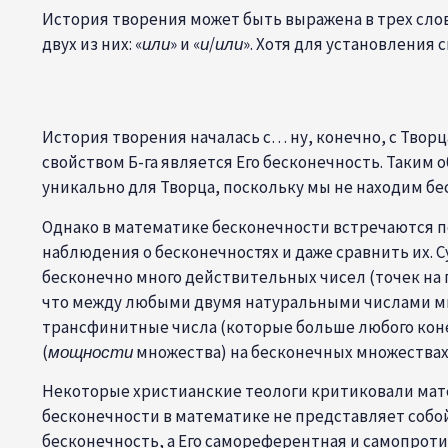
История творения может быть выражена в трех словах
двух из них: «
или
» и «
и
/
или
». Хотя для установления
История
творения
началась с… ну, конечно, с Тво
свойством Б-га является Его бесконечность. Таким
уникально для Творца, поскольку мы не находим б
Однако в математике бесконечности встречаются п
наблюдения о бесконечностях и даже сравнить их. С
бесконечно много действительных чисел (точек на 
что между любыми двумя натуральными числами мы
трансфинитные числа (которые больше любого коне
(
мощности
множества) на бесконечных множествах.
Некоторые христианские теологи критиковали матем
бесконечности в математике не представляет собо
бесконечность, а Его самореферентная и самопроти