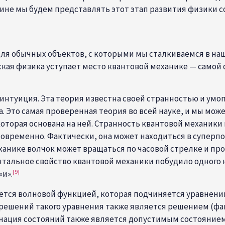
чине мы будем представлять этот этап развития физики 
для обычных объектов, с которыми мы сталкиваемся в на
кая физика уступает место квантовой механике — самой
а интуиция. Эта теория известна своей странностью и у
 Это самая проверенная теория во всей науке, и мы мож
оторая основана на ней. Странность квантовой механики 
новременно. Фактически, она может находиться в суперп
анике волчок может вращаться по часовой стрелке и про
альное свойство квантовой механики побудило одного на
[9]
«и».
ется волновой функцией, которая подчиняется уравнени
решений такого уравнения также является решением (фа
нация состояний также является допустимым состоянием