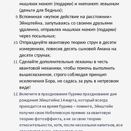
мишлоах манот
(подарки) и
матанот левьоним
(деньги для бедных);
Вспоминая «жуткое действие на расстоянии»
Эйнштейна, запутываясь со своими друзьями
удаленно, отправляя
мишлоах манот
(подарки)
через посыльных;
Отпразднуйте квантовую теорию струн в десяти
измерениях, повесив десять сыновей Амана на
десяти струнах;
Сделайте дополнительные
лехаимы
в честь
квантовой механики, чтобы помочь выполнить
вышесказанное, строго соблюдая принцип
исключения Бора, не садясь за руль в нетрезвом
виде!
Включите в празднование Пурима празднование дня
рождения Эйнштейна 14 марта, который всегда
приходится на время Пурима
помните, Эйнштейн
–
получил свою Нобелевскую премию за квантовую
теорию фотоэффекта, а не за свою теорию
относительности, хотя, после нескольких напитков, все