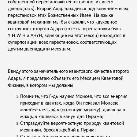
собственной перестановки (естественно, их всего
двенадцать). Второй Адар находится под влиянием всех
перестановок этих Божественных Имен. На языке
квантовой механики мы бы сказали, что «духовное
состояние» второго Адара (то есть перестановки букв
Y‑H‑W‑H и AHYH, влияющие на этот месяц) находится в
суперпозиции всех перестановок, соответствующих
другим двенадцати месяцам.
Ввиду этого замечательного квантового качества второго
Адара, я предлагаю объявить его Месяцем Квантовой
Физики, в котором мы должны:
Помните, что Г-дь научил Моисея, что вся энергия
приходит в квантах, когда Он показал Моисею
матбеа шель эйш
(огненную монету), давая ваш
махцит хашекель
в канун дня Пурима;
Отпразднуйте вероятностную природу квантовой
механики, бросая жребий в Пурим;