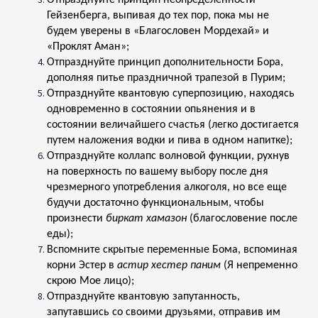
Отпразднуйте принцип неопределенности
Гейзенберга, выпивая до тех пор, пока мы не
будем уверены в «Благословен Мордехай» и
«Проклят Аман»;
Отпразднуйте принцип дополнительности Бора,
дополняя питье праздничной трапезой в Пурим;
Отпразднуйте квантовую суперпозицию, находясь
одновременно в состоянии опьянения и в
состоянии величайшего счастья (легко достигается
путем наложения водки и пива в одном напитке);
Отпразднуйте коллапс волновой функции, рухнув
на поверхность по вашему выбору после дня
чрезмерного употребления алкоголя, но все еще
будучи достаточно функциональным, чтобы
произнести
биркат хамазон
(благословение после
еды);
Вспомните скрытые переменные Бома, вспоминая
корни Эстер в
астир хестер паним
(Я непременно
скрою Мое лицо);
Отпразднуйте квантовую запутанность,
запутавшись со своими друзьями, отправив им