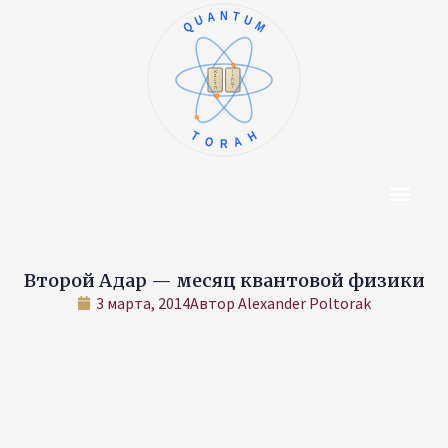
QUANTUM
ו
א
ז
ב
ח
ג
ט
ד
י
ה
TORAH
Центр Конт
Об Авторе
Второй Адар — месяц квантовой физики
3 марта, 2014
Автор
Alexander Poltorak