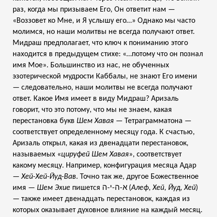
раз, когда мы призываем Его, Он ответит нам —
«Воззовет ко Мне, и Я услышу его…» Однако мы часто
молимся, но наши молитвы не всегда получают ответ.
Мидраш предполагает, что ключ к пониманию этого
находится в предыдущем стихе: «…потому что он познал
имя Мое». Большинство из нас, не обученных
эзотерической мудрости Каббалы, не знают Его имени
— следовательно, наши молитвы не всегда получают
ответ. Какое Имя имеет в виду Мидраш? Аризаль
говорит, что это потому, что мы не знаем, какая
перестановка букв
Шем Хавая
— Тетраграмматона —
соответствует определенному месяцу года. К счастью,
Аризаль открыл, какая из двенадцати перестановок,
называемых «
цируфей
Шем Хавая
», соответствует
какому месяцу. Например, конфигурация месяца Адар
—
Хей-Хей-Йуд-Вав
. Точно так же, другое Божественное
א-ה-י-ה
имя —
Шем Эхие
пишется
(
Алеф
,
Хей
,
Йуд
,
Хей
)
— также имеет двенадцать перестановок, каждая из
которых оказывает духовное влияние на каждый месяц.