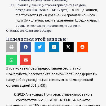
становится очень относительным;
Помните День Пи (который приходится на день
-го
рождения Эйнштейна
14
марта)
–
– в конце концов,
π встречается как в уравнении гравитационного
и
поля Эйнштейна, так и в уравнении Шрёдингера,
съешьте несколько пирогов после выпивки.
Счастливого Квантового Адара!
Поделиться этой записью:
Этот контент был предоставлен бесплатно.
Пожалуйста, рассмотрите возможность поддержать
нашу работу сегодня (мы являемся некоммерческой
организацией 501(c)(3)).
© 2025 Александр Полторак. Лицензировано в
соответствии с CC BY-NC-ND 4.0. Вы можете
цитировать до 150 слов с четким указанием авторства