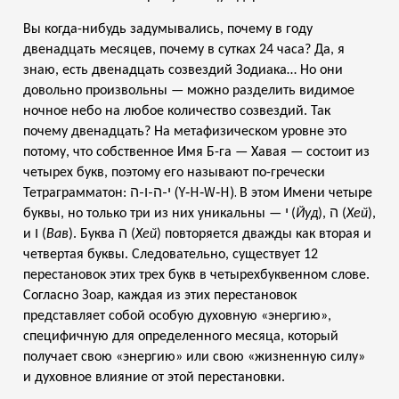
Вы когда-нибудь задумывались, почему в году
двенадцать месяцев, почему в сутках 24 часа? Да, я
знаю, есть двенадцать созвездий Зодиака… Но они
довольно произвольны — можно разделить видимое
ночное небо на любое количество созвездий. Так
почему двенадцать? На метафизическом уровне это
потому, что собственное Имя Б-га — Хавая — состоит из
четырех букв, поэтому его называют по-гречески
י-ה-ו-ה (Y‑H‑W‑H).
Тетраграмматон:
В этом Имени четыре
ה
י
буквы, но только три из них уникальны —
(
Йуд
),
(
Хей
),
ה
ו
и
(
Вав
). Буква
(
Хей
) повторяется дважды как вторая и
четвертая буквы. Следовательно, существует 12
перестановок этих трех букв в четырехбуквенном слове.
Согласно Зоар, каждая из этих перестановок
представляет собой особую духовную «энергию»,
специфичную для определенного месяца, который
получает свою «энергию» или свою «жизненную силу»
и духовное влияние от этой перестановки.