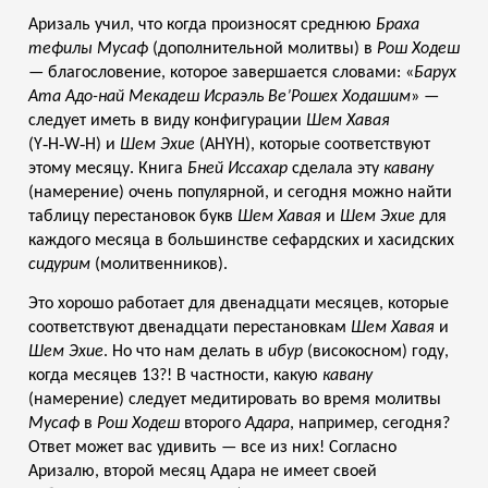
Аризаль учил, что когда произносят среднюю
Браха
тефилы
Мусаф
(дополнительной молитвы) в
Рош Ходеш
— благословение, которое завершается словами: «
Барух
Ата Адо-най Мекадеш Исраэль Ве’Рошех Ходашим
» —
следует иметь в виду конфигурации
Шем Хавая
(Y‑H‑W‑H) и
Шем Эхие
(AHYH), которые соответствуют
этому месяцу. Книга
Бней Иссахар
сделала эту
кавану
(намерение) очень популярной, и сегодня можно найти
таблицу перестановок букв
Шем Хавая
и
Шем Эхие
для
каждого месяца в большинстве сефардских и хасидских
сидурим
(молитвенников).
Это хорошо работает для двенадцати месяцев, которые
соответствуют двенадцати перестановкам
Шем Хавая
и
Шем Эхие
. Но что нам делать в
ибур
(високосном) году,
когда месяцев 13?! В частности, какую
кавану
(намерение) следует медитировать во время молитвы
Мусаф
в
Рош Ходеш
второго
Адара
, например, сегодня?
Ответ может вас удивить — все из них! Согласно
Аризалю, второй месяц Адара не имеет своей