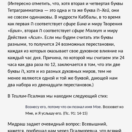
(Интересно отметить, что, хотя вторая и четвертая буквы
ה
Тетраграмматона — это одна и та же буква
–
Хей
, они
не совсем одинаковы. В мудрости Каббалы, в то время
ה
как первая
соответствует
сфире
Бина
и миру Творения
ה
«
Брия
», вторая
соответствует
сфире
Малхут
и миру
Действия «
Асия
». Если мы будем считать эти буквы
разными, то получится 24 возможных перестановки,
каждая из которых оказывает свое духовное влияние на
каждый час дня. Причина, по которой мы считаем эти 24
часа как два раза по 12, заключается в том, что эти две
ה,
буквы
хотя и из разных духовных миров, тем не
менее являются одной и той же буквой, дающей нам
два набора из двенадцати перестановок.)
В
Теилим
-Псалмах мы находим следующий стих:
Вознесу его, потому что он познал имя Мое.
Воззовет ко
Мне, и Я услышу его.
(Пс. 91: 14-15)
Мидраш задает очевидный вопрос: Всевышний,
кажется, пообещал нам через Псалмопевца, что всякий