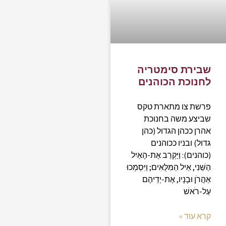
שבירת סימטריה
לחנוכת הכוהנים
פרשת צו מתארת טקס
שביצע משה בחנוכת
אהרן ככהן הגדול (כהן
גדול) ובניו ככוהנים
(כוהנים): וַיַּקְרֵב אֶת-הָאַיִל
הַשֵּׁנִי, אֵיל הַמִּלֻּאִים; וַיִּסְמְכוּ
אַהֲרֹן וּבָנָיו, אֶת-יְדֵיהֶם
עַל-רֹאשׁ
קרא עוד »