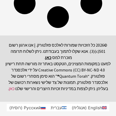
©2026 כל הזכויות שמורות לאלכס פולטורק. | אנו ארגון רשום
501(c)(3). אנא שקלו לתמוך בעבודתנו. ניתן לשלוח תרומה
מוכרת למס
כאן
.
למעט במקומות המצוינים, הטקסט באתר זה מורשה תחת רישיון
Creative Commons (CC) BY-NC-ND 4.0 על ידי אלכסנדר
פולטורק. “Quantum Torah®” הוא סימן מסחרי רשום של
אלכסנדר פולטורק. תמונות של צד שלישי נשארות רכושם של
בעליהן. ניתן לצפות במדיניות זכויות היוצרים והרישוי שלנו
כאן
.
English
(
אנגלית
)
עברית
Русский
(
רוסית
)