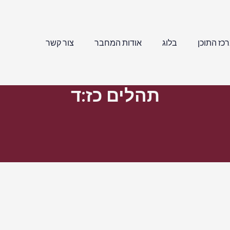
כז התוכן
בלוג
אודות המחבר
צור קשר
תהלים כז:ד