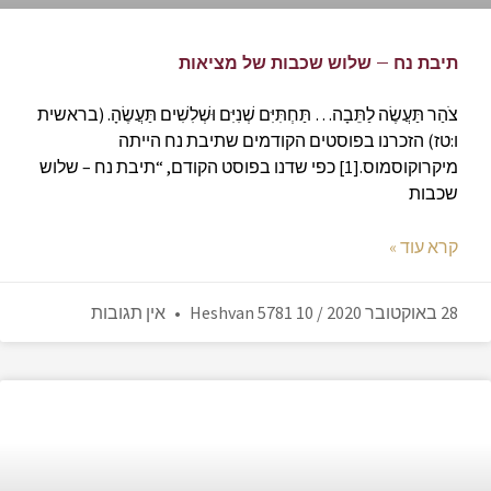
תיבת נח – שלוש שכבות של מציאות
צֹהַר תַּעֲשֶׂה לַתֵּבָה… תַּחְתִּיִּם שְׁנִיִּם וּשְׁלִשִׁים תַּעֲשֶׂהָ. (בראשית
ו:טז) הזכרנו בפוסטים הקודמים שתיבת נח הייתה
מיקרוקוסמוס.[1] כפי שדנו בפוסט הקודם, “תיבת נח – שלוש
שכבות
קרא עוד »
28 באוקטובר 2020 / 10 Heshvan 5781
אין תגובות