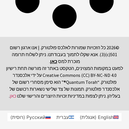
©2026 כל הזכויות שמורות לאלכס פולטורק. | אנו ארגון רשום
501(c)(3). אנא שקלו לתמוך בעבודתנו. ניתן לשלוח תרומה
מוכרת למס
כאן
.
למעט במקומות המצוינים, הטקסט באתר זה מורשה תחת רישיון
Creative Commons (CC) BY-NC-ND 4.0 על ידי אלכסנדר
פולטורק. “Quantum Torah®” הוא סימן מסחרי רשום של
אלכסנדר פולטורק. תמונות של צד שלישי נשארות רכושם של
בעליהן. ניתן לצפות במדיניות זכויות היוצרים והרישוי שלנו
כאן
.
English
(
אנגלית
)
עברית
Русский
(
רוסית
)