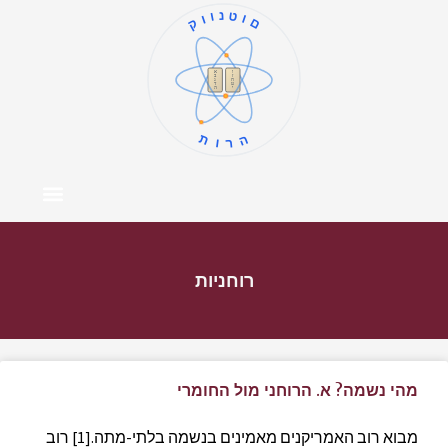
קוונטום
ו
א
ז
ב
ח
ג
ט
ד
י
ה
תורה
צור קשר
דף הבית
מרכז התוכן
אודות המחבר
רוחניות
מהי נשמה? א. הרוחני מול החומרי
מבוא רוב האמריקנים מאמינים בנשמה בלתי-מתה.[1] רוב