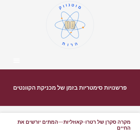
קוונטום
ו
א
ז
ב
ח
ג
ט
ד
י
ה
תורה
צור קשר
דף הבית
מרכז התוכן
אודות המחבר
פרשנויות סימטריות בזמן של מכניקת הקוונטים
מקרה סקרן של רטרו-קאוזליות—המתים יורשים את
החיים