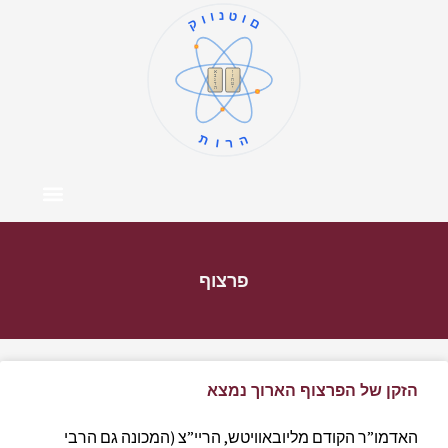
קוונטום
ו
א
ז
ב
ח
ג
ט
ד
י
ה
תורה
צור קשר
דף הבית
מרכז התוכן
אודות המחבר
פרצוף
הזקן של הפרצוף הארוך נמצא
האדמו”ר הקודם מליובאוויטש, הריי”צ (המכונה גם הרבי