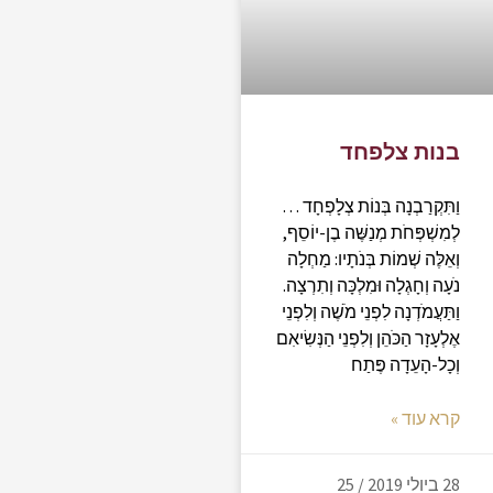
בנות צלפחד
וַתִּקְרַבְנָה בְּנוֹת צְלָפְחָד …
לְמִשְׁפְּחֹת מְנַשֶּׁה בֶן-יוֹסֵף,
וְאֵלֶּה שְׁמוֹת בְּנֹתָיו: מַחְלָה
נֹעָה וְחָגְלָה וּמִלְכָּה וְתִרְצָה.
וַתַּעֲמֹדְנָה לִפְנֵי מֹשֶׁה וְלִפְנֵי
אֶלְעָזָר הַכֹּהֵן וְלִפְנֵי הַנְּשִׂיאִם
וְכָל-הָעֵדָה פֶּתַח
קרא עוד »
28 ביולי 2019 / 25