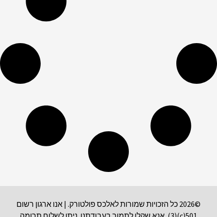
©2026 כל הזכויות שמורות לאלכס פולטורק. | אנו ארגון רשום
501(c)(3). אנא שקלו לתמוך בעבודתנו. ניתן לשלוח תרומה