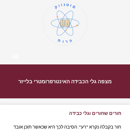
קוונטום
ו
א
ז
ב
ח
ג
ט
ד
י
ה
תורה
צור קשר
דף הבית
מרכז התוכן
אודות המחבר
מצפה גלי הכבידה האינטרפרומטרי בלייזר
חורים שחורים וגלי כבידה
חור בקבלה נקרא “רע“. הסיבה לכך היא שכאשר תוכן אובד