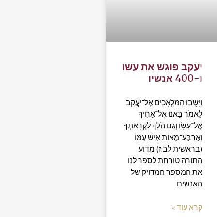
יעקב פוגש את עשו
ו-400 אנשיו
וַיָּשֻׁבוּ הַמַּלְאָכִים אֶל־יַעֲקֹב
לֵאמֹר בָּאנוּ אֶל־אָחִיךָ
אֶל־עֵשָׂו וְגַם הֹלֵךְ לִקְרָאתְךָ
וְאַרְבַּע־מֵאוֹת אִישׁ עִמּוֹ
(בראשית לב:ז) מדוע
התורה טורחת לספר לנו
את המספר המדויק של
האנשים
קרא עוד »