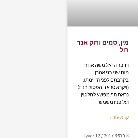
מין, סמים ורוק אנד
רול
וידבר ה’ אל משה אחרי
מות שני בני אהרן
בקרבתם לפני ה’ וימתו.
(ויקרא טז:א) הפסוק הנ”ל
נראה חף מפשע לחלוטין
ועל פניו משמש
קרא עוד »
8 במאי 2017 / 12 Iyyar