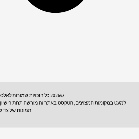
©2026 כל הזכויות שמורות לאלכס פולטורק. | אנו ארגון רשום 501(c)(3). אנא שקלו לתמוך בעבודתנו. ניתן לשלוח תרומה מוכרת למס
תמונות של צד של