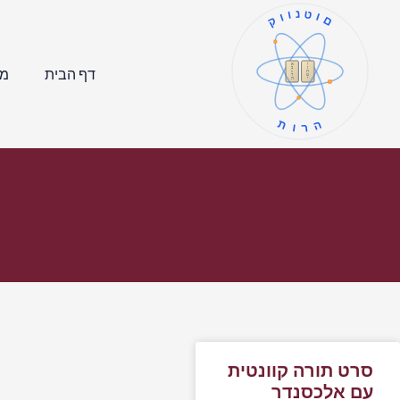
קוונטום
ו
א
ז
ב
דף הבית
מר
ח
ג
ט
ד
י
ה
תורה
סרט תורה קוונטית
עם אלכסנדר