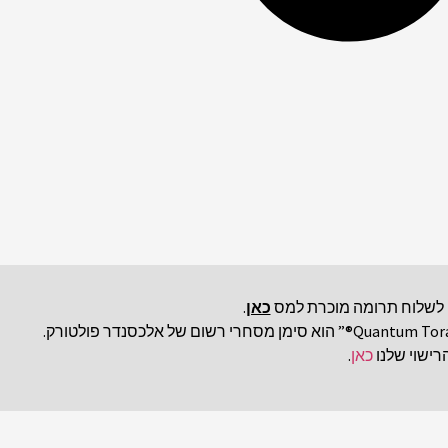
כאן
.
למעט במקומות המצוינים, הטקסט באתר זה מורשה תחת רישיון Creative Commons (CC) BY-NC-ND 4.0 על ידי אלכסנדר פולטורק. “Quantum Torah®” הוא סימן מסחרי רשום של אלכסנדר פולטורק.
רישוי שלנו
כאן
.