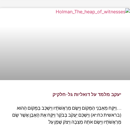
יעקב מלמד על דואליות גל-חלקיק
…וַיִּקַּח מֵאַבְנֵי הַמָּקוֹם וַיָּשֶׂם מְרַאֲשֹׁתָיו וַיִּשְׁכַּב בַּמָּקוֹם הַהוּא
(בראשית כח:יא) וַיַּשְׁכֵּם יַעֲקֹב בַּבֹּקֶר וַיִּקַּח אֶת הָאֶבֶן אֲשֶׁר שָׂם
מְרַאֲשֹׁתָיו וַיָּשֶׂם אֹתָהּ מַצֵּבָה וַיִּצֹק שֶׁמֶן עַל