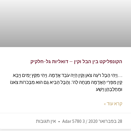
הקונפליקט בין הבל וקין – דואליות גל-חלקיק
…וַיְהִי הֶבֶל רֹעֵה צֹאן וְקַיִן הָיָה עֹבֵד אֲדָמָה. וַיְהִי מִקֵּץ יָמִים וַיָּבֵא
קַיִן מִפְּרִי הָאֲדָמָה מִנְחָה לַה’. וְהֶבֶל הֵבִיא גַם הוּא מִבְּכֹרוֹת צֹאנוֹ
וּמֵחֶלְבֵהֶן וַיִּשַׁע
קרא עוד »
28 בפברואר 2020 / 3 Adar 5780
אין תגובות