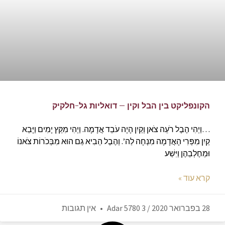
הקונפליקט בין הבל וקין – דואליות גל-חלקיק
…וַיְהִי הֶבֶל רֹעֵה צֹאן וְקַיִן הָיָה עֹבֵד אֲדָמָה. וַיְהִי מִקֵּץ יָמִים וַיָּבֵא
קַיִן מִפְּרִי הָאֲדָמָה מִנְחָה לַה’. וְהֶבֶל הֵבִיא גַם הוּא מִבְּכֹרוֹת צֹאנוֹ
וּמֵחֶלְבֵהֶן וַיִּשַׁע
קרא עוד »
28 בפברואר 2020 / 3 Adar 5780
אין תגובות