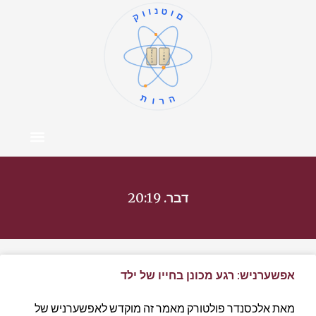
קוונטום
ו
א
ז
ב
ח
ג
ט
ד
י
ה
תורה
צור קשר
דף הבית
מרכז התוכן
אודות המחבר
דבר. 20:19
אפשערניש: רגע מכונן בחייו של ילד
מאת אלכסנדר פולטורק מאמר זה מוקדש לאפשערניש של