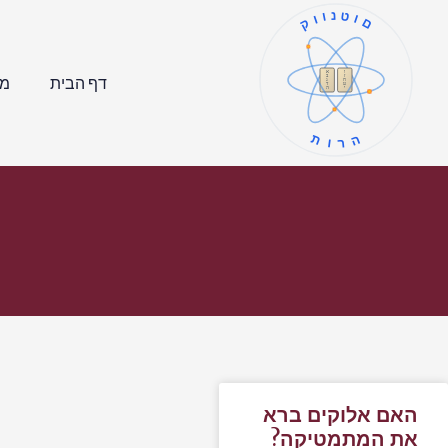
קוונטום
ו
א
ז
ב
דף הבית
מר
ח
ג
ט
ד
י
ה
תורה
האם אלוקים ברא
את המתמטיקה?