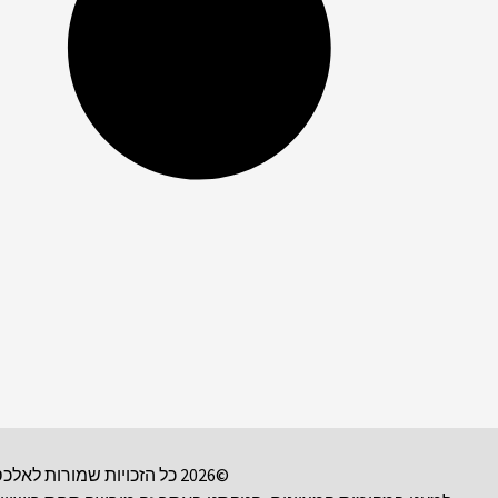
©2026 כל הזכויות שמורות לאלכס פולטורק. | אנו ארגון רשום 501(c)(3). אנא שקלו לתמוך בעבודתנו. ניתן לשלוח תרומה מוכרת למס