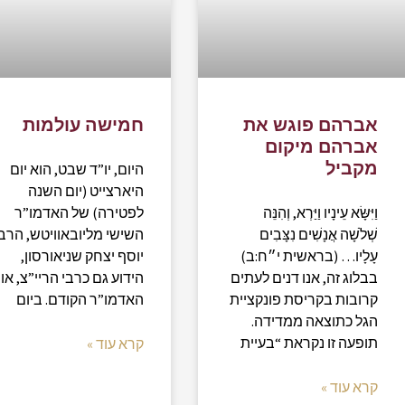
אברהם פוגש את
חמישה עולמות
אברהם מיקום
מקביל
היום, יו”ד שבט, הוא יום
היארצייט (יום השנה
וַיִּשָּׂא עֵינָיו וַיַּרְא, וְהִנֵּה
לפטירה) של האדמו”ר
שְׁלֹשָׁה אֲנָשִׁים נִצָּבִים
השישי מליובאוויטש, הרב
עָלָיו… (בראשית י״ח:ב)
יוסף יצחק שניאורסון,
בבלוג זה, אנו דנים לעתים
הידוע גם כרבי הריי”צ, או
קרובות בקריסת פונקציית
האדמו”ר הקודם. ביום
הגל כתוצאה ממדידה.
תופעה זו נקראת “בעיית
קרא עוד »
קרא עוד »