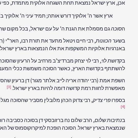
אכן, ארץ ישראל נמצאת תחת השגחה אלוקית מתמדת, כפי 
ארץ אשר ה’ אלוקיך דורש אותה; תמיד עיני ה’ אלוקיך בה
ה
סוכה
גם מסמלת את הגנת ה’ על עם ישראל, בכל מקום שה
ב
שער הכוונות
, רבי חיים ויטאל מתעד את תורת רבו, האר”י (רב
באנרגיות אלוקיות המשקפות את אלו הנמצאות בארץ ישראל. ע
ב
קדושת לוי
, רבי לוי יצחק מברדיצ’ב מרחיב על הרעיון שה
להשתתף בקדושת הארץ, כאשר הסוכה משמשת ככלי המעביר א
השפת אמת (רבי יהודה אריה לייב אלתר מגור) דן ברעיון שהס
[3]
מאפשרת לחוות רמת קדושה דומה להיות בארץ ישראל.
בספרו
פרי צדיק
, רבי צדוק הכהן מלובלין מסביר שהסוכה מג
[4]
ב
נתיבות שלום
, הרב שלום נח ברזובסקי דן בסוכה כסביבה ר
שנמצאת בארץ ישראל. הסוכה הופכת למיקרוקוסמוס של האווי