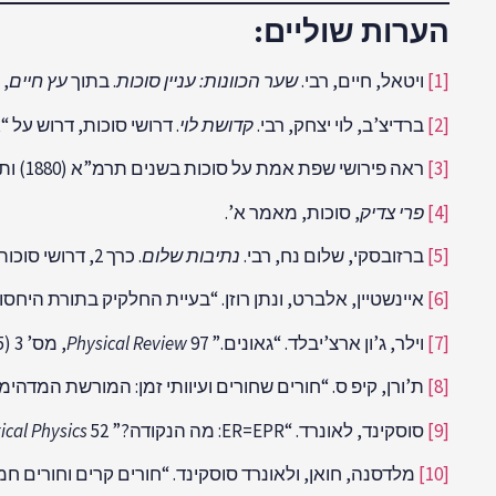
הערות שוליים:
[1]
ויטאל, חיים, רבי.
שער הכוונות: עניין סוכות
. בתוך
עץ חיים
, כרך
[2]
ברדיצ’ב, לוי יצחק, רבי.
קדושת לוי
. דרושי סוכות, דרוש על “או
[3]
ראה פירושי שפת אמת על סוכות בשנים תרמ”א (1880) ותרמ”ג (1882).
[4]
פרי צדיק
, סוכות, מאמר א’.
[5]
ברזובסקי, שלום נח, רבי.
נתיבות שלום
. כרך 2, דרושי סוכות, דרוש 5. ירושלים: ישיבת בית אברהם סלונים, 1998.
[6]
איינשטיין, אלברט, ונתן רוזן.
“בעיית החלקיק בתורת היחסו
[7]
וילר, ג’ון ארצ’יבלד. “גאונים.”
97, מס’ 3 (1955): 1023-1027.
Physical Review
[8]
ת’ורן, קיפ ס. “חורים שחורים ועיוותי זמן: המורשת המדהימה של איינשטיין.” y, 1994
[9]
סוסקינד, לאונרד. “ER=EPR: מה הנקודה?”
52, מס’ 11 (2013): 3830-3843.
ical Physics
[10]
מלדסנה, חואן, ולאונרד סוסקינד. “חורים קרים וחורים חמים: לקר