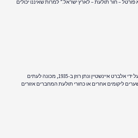
פורטל – חור תולעת – לארץ ישראל.” למרות שאיננו יכולים
חורי תולעת הם קיצורי דרך היפותטיים דרך המרחב-זמן שיכולים לחבר שני אזורים מרוחקים של היקום. רעיון זה, שהוצע לראשונה על ידי אלברט איינשטיין ונתן רוזן ב-1935, מכונה לעתים
ערים ליקומים אחרים או כחורי תולעת המחברים אזורים