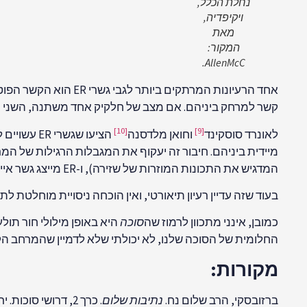
נחלת הכלל,
ויקיפדיה,
מאת
המקור:
AllenMcC.
אחד הרעיונות המרתקי
קשר למרחק ביניהם. אם מצב של חלקיק אחד משתנה, השני מיד
[10]
[9]
לאונרד סוסקינד
וחואן מלדסנה
הציעו שגש
המדגיש את התכונות המוזרות של שזירה), ו-ER מייצג גשר איינשטיין-רוזן.
בעוד שזה עדיין רעיון תיאורטי, ואין הוכחה ניסויית מוחלטת
כמובן, אינני מתכוון לרמוז שה
סוכה
היא באופן מילולי חור תולע
החלומית של הסוכה שלנו, לא יכולתי שלא לדמיין שהמרחב הקד
מקורות:
ברזובסקי, הרב שלום נח.
נתיבות שלום
. כרך 2, דרושי סוכות. ירושלים: ישיבת בית אברהם סלונים, 1998.