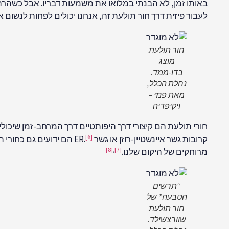
באותו זמן, לא הבנתי במלואו את משמעות דבריו. אבל כשהרהר
לעבור פיזית דרך חור תולעת זה, אנחנו יכולים לפחות לנשום א
חור תולעת
מוצג
בדו-ממד.
נחלת הכלל,
מאת פנזי –
ויקיפדיה
[6]
קרובות גשר איינשטיין-רוזן או גשר ER.
הם ידועים גם כחורי 
[8]
,
[7]
מרוחקים של היקום שלנו.
“תרשים
הטבעה” של
חור תולעת
שוורצשילד.