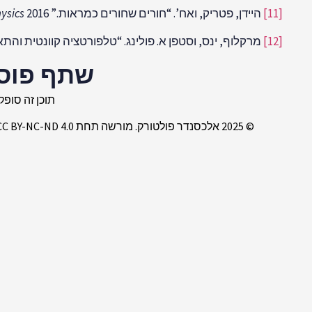
[11]
היידן, פטריק, ואח’. “חורים שחורים כמראות.”
2016, מס’ 12 (2016): 157.
ysics
[12]
מרקלוף, ינס, וסטפן א. פולינג. “טלפורטציה קוונטית והתאמת EPR
שתף פוס
תוכן זה סופק 
© 2025 אלכסנדר פולטורק. מורשה תחת CC BY-NC-ND 4.0. ניתן לצטט עד 150 מילים עם ייחוס ברור וקישור לעמוד המקורי. עבור תרגומים, עיבודים או כל שימוש מסחרי, יש לבקש אישור ב-