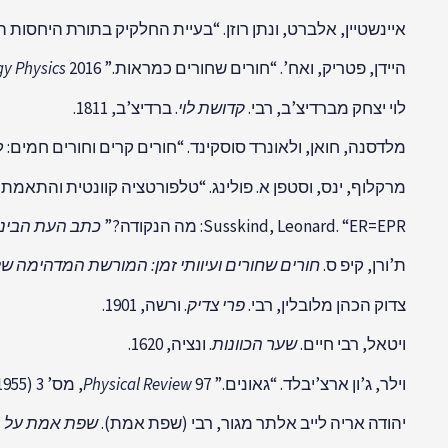
איינשטיין, אלברט, ונתן רוזן. “בעיית החלקיק בתורת היחסות 
היידן, פטריק, ואח’. “חורים שחורים כמראות.”
2016, מס’ 12 (2016): 157.
gy Physics
לוי יצחק מברדיצ’ב, רבי.
קדושת לוי
. ברדיצ’ב, 1811.
מלדסנה, חואן, ולאונרד סוסקינד. “חורים קרים וחורים חמים: לקראת FT
מרקלוף, ינס, וסטפן א. פולינג. “טלפורטציה קוונטית והתאמת ER=EPR.”
Susskind, Leonard. “ER=EPR: מה הנקודה?”
כתב העת הבינל
ת’ורן, קיפ ס.
חורים שחורים ועיוותי זמן: המורשת המדהימה של 
צדוק הכהן מלובלין, רבי.
פרי צדיק
. ורשה, 1901.
ויטאל, רבי חיים.
שער הכוונות
. ונציה, 1620.
וילר, ג’ון ארצ’יבלד. “גאונים.”
97, מס’ 3 (1955): 1023-1027.
Physical Review
יהודה אריה לייב אלתר מגור, רבי (שפת אמת).
שפת אמת על 