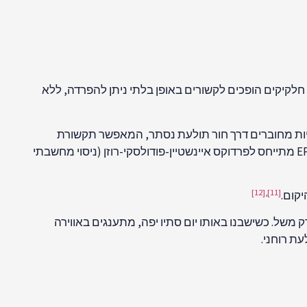
קוונטית שבה שני חלקיקים הופכים לקשורים באופן בלתי ניתן להפרדה, ללא
שויים להיות מחוברים דרך חור תולעת נסתר, המאפשר תקשורת
מיידית ביניהם. חיבור זה יעקוף את המגבלות הרגילות של המרחב-זמן. רעיון זה מסוכם לעתים קרובות בנוסחה EPR=ER, כאשר EPR מתייחס לפרדוקס איינשטיין-פודולסקי-רוזן (ניסוי מחשבתי
[12]
,
[11]
יקום.
ק משל. כשישבנו באותו יום סתיו יפה, מתענגים באווירה
ת רוחני.