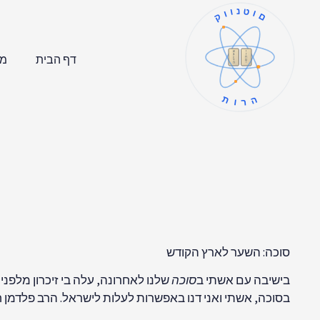
קוונטום
ו
א
ז
ב
דף הבית
מר
ח
ג
ט
ד
י
ה
תורה
סוכה: השער לארץ הקודש
בישיבה עם אשתי ב
סוכה
שלנו לאחרונה
, עלה בי זיכרון מלפנ
בסוכה, אשתי ואני דנו באפשרות לעלות לישראל. הרב פלדמן